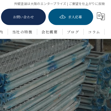
外壁塗装は大阪のエンタープライズ | ご要望を仕上がりに反映
お問い合わせ
求人応募
内
当社の特徴
会社概要
ブログ
コラム
屋根塗装
防水工事
茨木市の外壁塗装
豊中市の外壁塗装
吹田市の外壁塗装