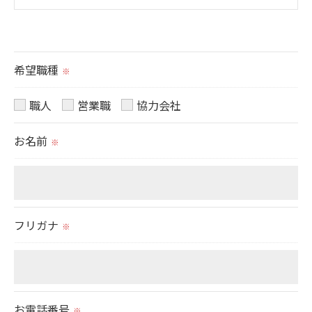
＜個人情報の提供について＞
当社ではお客様の同意を得た場合または法令に定め
られた場合を除き、
希望職種
※
取得した個人情報を第三者に提供することはいたし
ません。
職人
営業職
協力会社
お名前
＜個人情報の委託について＞
※
当社では、利用目的の達成に必要な範囲において、
個人情報を外部に委託する場合があります。
これらの委託先に対しては個人情報保護契約等の措
フリガナ
置をとり、適切な監督を行います。
※
＜個人情報の安全管理＞
当社では、個人情報の漏洩等がなされないよう、適
お電話番号
※