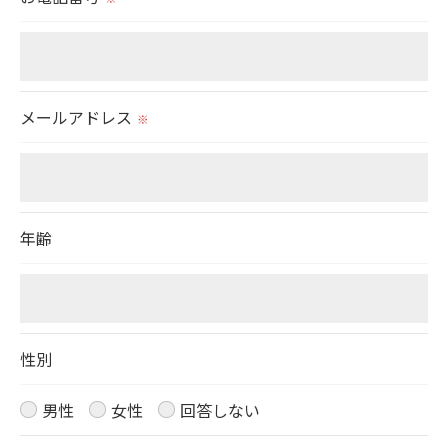
切に安全管理対策を実施します。
お問い合わせはこちら
＜個人情報を与えなかった場合に生じる結果＞
必要な情報を頂けない場合は、それに対応した当社
メールアドレス
のサービスをご提供できない場合がございますので
※
予めご了承ください。
＜個人情報の開示･訂正・削除･利用停止の手続につ
年齢
いて＞
当社では、お客様の個人情報の開示･訂正･削除・利
用停止の手続を定めさせて頂いております。
ご本人である事を確認のうえ、対応させて頂きま
性別
す。
個人情報の開示･訂正･削除・利用停止の具体的手続
男性
女性
回答しない
きにつきましては、お電話でお問合せ下さい。