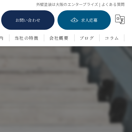
外壁塗装は大阪のエンタープライズ | よくある質問
お問い合わせ
求人応募
内
当社の特徴
会社概要
ブログ
コラム
屋根塗装
防水工事
茨木市の外壁塗装
豊中市の外壁塗装
吹田市の外壁塗装