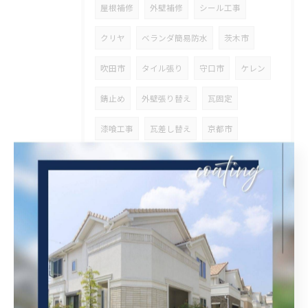
屋根補修
外壁補修
シール工事
クリヤ
ベランダ簡易防水
茨木市
吹田市
タイル張り
守口市
ケレン
錆止め
外壁張り替え
瓦固定
漆喰工事
瓦差し替え
京都市
ブロック工事
高圧洗浄
解体
営業
整理
ウッドデッキ塗装
斜熱塗装
鉄骨塗装
タスペーサー
高石市
ベランダ防水
兵庫県
その他塗装
オイルステン
大阪府
外壁斜熱塗装