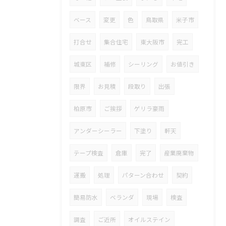
ベース
変更
色
鳥取県
米子市
打合せ
集合住宅
東大阪市
完工
城東区
補修
シーリング
お値引き
限界
お見積
段取り
出張
柏原市
ご挨拶
ゲリラ豪雨
アンダーシーラー
下塗り
軒天
テープ検査
倉庫
完了
産業廃棄物
運搬
処理
パターン合わせ
契約
簡易防水
ベランダ
現場
検査
調査
ご近所
オイルステイン