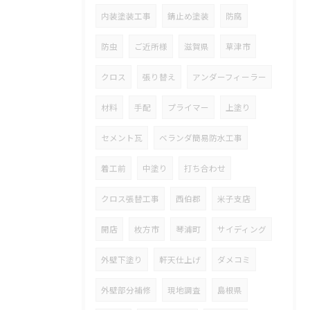
内装塗装工事
錆止め塗装
防腐
防虫
ご近所様
滋賀県
草津市
クロス
張り替え
アンダーフィーラー
材料
手配
プライマー
上塗り
セメント瓦
ベランダ簡易防水工事
着工前
中塗り
打ち合わせ
クロス張替工事
西伯郡
米子支店
開店
枚方市
琴浦町
サイディング
外壁下塗り
軒天仕上げ
ダメコミ
外壁部分補修
現地調査
島根県