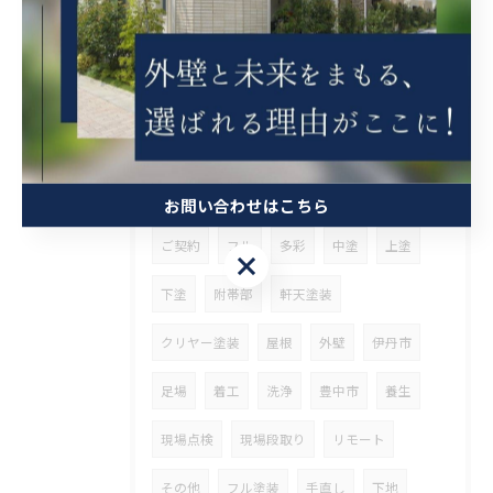
屋根斜熱塗装
足場組立
天井解体
足場仮設
ソーラー撤去
下地処理
大阪市
生野区
内装
天井張替
足場解体
挨拶まわり
足場着工
東淀川区
現場調査
シーリング工事
お問い合わせはこちら
ご契約
フル
多彩
中塗
上塗
お問い合わせはこちら
下塗
附帯部
軒天塗装
クリヤー塗装
屋根
外壁
伊丹市
足場
着工
洗浄
豊中市
養生
現場点検
現場段取り
リモート
その他
フル塗装
手直し
下地