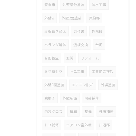
安来市
外壁部分塗装
防水工事
外壁w
外壁2面塗装
東伯郡
屋根葺き替え
見積書
外階段
ベランダ解体
浪板交換
台風
台風養生
玄関
リフォーム
お見積もり
トユ工事
工事前ご挨拶
外壁3面塗装
エアコン脱却
外塀塗装
窓格子
外壁新設
内装補修
内装クロス
横庭
整備
外塀補修
トユ補修
エアコン室外機
川辺郡