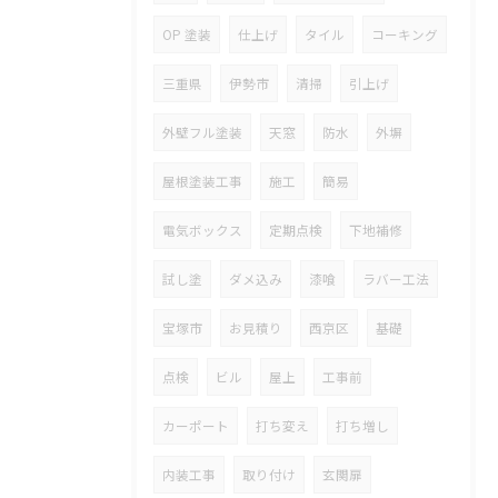
OP 塗装
仕上げ
タイル
コーキング
三重県
伊勢市
清掃
引上げ
外壁フル塗装
天窓
防水
外塀
屋根塗装工事
施工
簡易
電気ボックス
定期点検
下地補修
試し塗
ダメ込み
漆喰
ラバー工法
宝塚市
お見積り
西京区
基礎
点検
ビル
屋上
工事前
カーポート
打ち変え
打ち増し
内装工事
取り付け
玄関扉