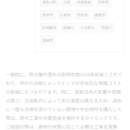
猪名川町
大阪
外壁塗装
尼崎市
摂津市
大東市
門真市
箕面市
四條畷市
色褪せ
ひび割れ
雨漏り
高槻市
一般的に、防水層や塗料の耐用年数は10年前後とされて
おり、早めの点検とメンテナンスが将来的な修繕コスト
の削減にもつながります。特に、直射日光の影響や雨風
の強さ、立地条件によって劣化速度は異なるため、過去
に一度も点検を受けていない建物や中古物件を購入した
際は、防水工事や外壁塗装を検討するタイミングです。
ご相談の際は、建物の状態に応じて必要な工事を提案