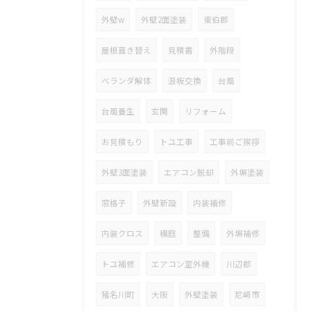
外壁w
外壁2面塗装
東伯郡
屋根葺き替え
見積書
外階段
ベランダ解体
浪板交換
台風
台風養生
玄関
リフォーム
お見積もり
トユ工事
工事前ご挨拶
外壁3面塗装
エアコン脱却
外塀塗装
窓格子
外壁新設
内装補修
内装クロス
横庭
整備
外塀補修
トユ補修
エアコン室外機
川辺郡
猪名川町
大阪
外壁塗装
尼崎市