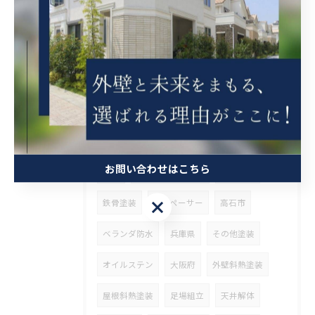
クリヤ
ベランダ簡易防水
茨木市
吹田市
タイル張り
守口市
ケレン
錆止め
外壁張り替え
瓦固定
漆喰工事
瓦差し替え
京都市
ブロック工事
高圧洗浄
解体
営業
お問い合わせはこちら
整理
ウッドデッキ塗装
斜熱塗装
お問い合わせはこちら
鉄骨塗装
タスペーサー
高石市
ベランダ防水
兵庫県
その他塗装
オイルステン
大阪府
外壁斜熱塗装
屋根斜熱塗装
足場組立
天井解体