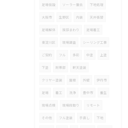
足場仮設
ソーラー撤去
下地処理
大阪市
生野区
内装
天井張替
足場解体
挨拶まわり
足場着工
東淀川区
現場調査
シーリング工事
ご契約
フル
多彩
中塗
上塗
下塗
附帯部
軒天塗装
クリヤー塗装
屋根
外壁
伊丹市
足場
着工
洗浄
豊中市
養生
現場点検
現場段取り
リモート
その他
フル塗装
手直し
下地