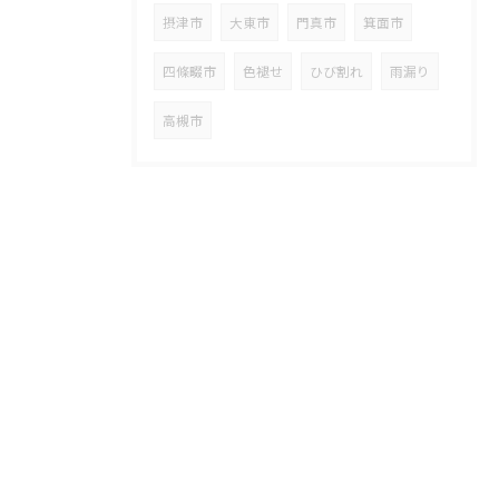
摂津市
大東市
門真市
箕面市
四條畷市
色褪せ
ひび割れ
雨漏り
高槻市