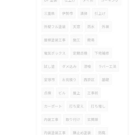
OP 塗装
仕上げ
タイル
コーキング
三重県
伊勢市
清掃
引上げ
外壁フル塗装
天窓
防水
外塀
屋根塗装工事
施工
簡易
電気ボックス
定期点検
下地補修
試し塗
ダメ込み
漆喰
ラバー工法
宝塚市
お見積り
西京区
基礎
点検
ビル
屋上
工事前
カーポート
打ち変え
打ち増し
内装工事
取り付け
玄関扉
内装塗装工事
錆止め塗装
防腐