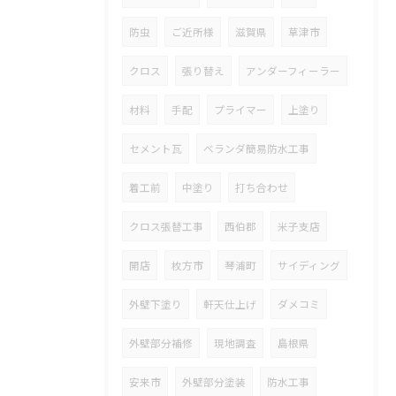
防虫
ご近所様
滋賀県
草津市
クロス
張り替え
アンダーフィーラー
材料
手配
プライマー
上塗り
セメント瓦
ベランダ簡易防水工事
着工前
中塗り
打ち合わせ
クロス張替工事
西伯郡
米子支店
開店
枚方市
琴浦町
サイディング
外壁下塗り
軒天仕上げ
ダメコミ
外壁部分補修
現地調査
島根県
安来市
外壁部分塗装
防水工事