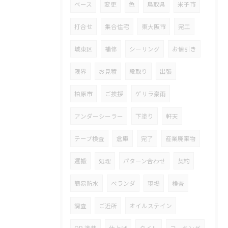
ベース
変更
色
鳥取県
米子市
打合せ
集合住宅
東大阪市
完工
城東区
補修
シーリング
お値引き
限界
お見積
段取り
出張
柏原市
ご挨拶
ゲリラ豪雨
アンダーシーラー
下塗り
軒天
テープ検査
倉庫
完了
産業廃棄物
運搬
処理
パターン合わせ
契約
簡易防水
ベランダ
現場
検査
調査
ご近所
オイルステイン