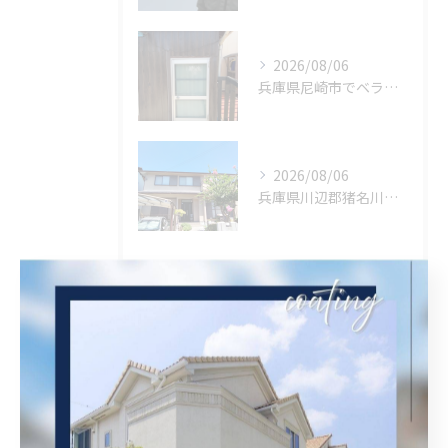
2026/08/06
兵庫県尼崎市でベランダリフォームを施工してます。
2026/08/06
兵庫県川辺郡猪名川町に外壁フル塗装､シーリング工事､ベランダ簡易防水工事の現地調査に行きました。
タグ
Tags
塗装
内装塗装
屋根塗装
西宮市
屋根補修
外壁補修
シール工事