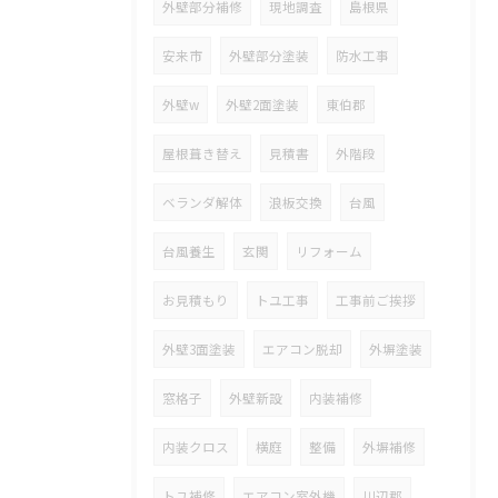
外壁部分補修
現地調査
島根県
安来市
外壁部分塗装
防水工事
外壁w
外壁2面塗装
東伯郡
屋根葺き替え
見積書
外階段
ベランダ解体
浪板交換
台風
台風養生
玄関
リフォーム
お見積もり
トユ工事
工事前ご挨拶
外壁3面塗装
エアコン脱却
外塀塗装
窓格子
外壁新設
内装補修
内装クロス
横庭
整備
外塀補修
トユ補修
エアコン室外機
川辺郡