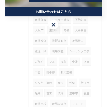
屋根斜熱塗装
足場組立
天井解体
お問い合わせはこちら
足場仮設
ソーラー撤去
下地処理
お問い合わせはこちら
大阪市
生野区
内装
天井張替
足場解体
挨拶まわり
足場着工
東淀川区
現場調査
シーリング工事
ご契約
フル
多彩
中塗
上塗
下塗
附帯部
軒天塗装
クリヤー塗装
屋根
外壁
伊丹市
足場
着工
洗浄
豊中市
養生
現場点検
現場段取り
リモート