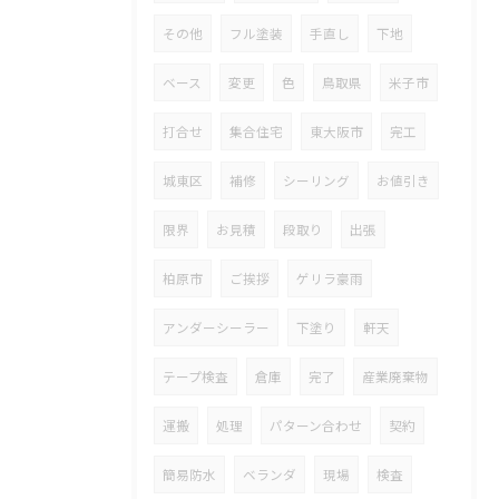
その他
フル塗装
手直し
下地
ベース
変更
色
鳥取県
米子市
打合せ
集合住宅
東大阪市
完工
城東区
補修
シーリング
お値引き
限界
お見積
段取り
出張
柏原市
ご挨拶
ゲリラ豪雨
アンダーシーラー
下塗り
軒天
テープ検査
倉庫
完了
産業廃棄物
運搬
処理
パターン合わせ
契約
簡易防水
ベランダ
現場
検査