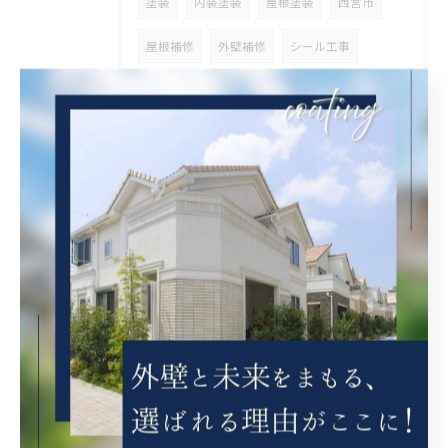
塗装
内装塗装
屋根塗装
西宮市
屋根補修
外壁補修
シール工事
クリヤ
ベランダ簡易防水
茨木市
吹田市
タイル張り
守口市
ケレン
錆止め
外壁張り替え
瓦固定
漆喰工事
瓦差し替え
京都市
ブロック工事
高圧洗浄
解体
営業
整理
ウッドデッキ塗装
斜熱塗装
鉄骨塗装
タスペーサー
高石市
ベランダ防水
兵庫県
その他塗装
オイルステン
大阪府
外壁斜熱塗装