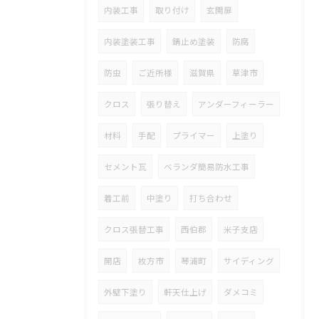
内装工事
取り付け
玄関扉
内装塗装工事
錆止め塗装
防腐
防虫
ご近所様
滋賀県
草津市
クロス
張り替え
アンダーフィーラー
材料
手配
プライマー
上塗り
セメント瓦
ベランダ簡易防水工事
着工前
中塗り
打ち合わせ
クロス張替工事
西伯郡
米子支店
開店
枚方市
琴浦町
サイディング
外壁下塗り
軒天仕上げ
ダメコミ