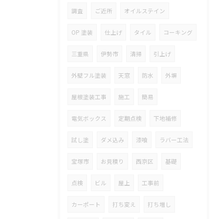
調査
ご近所
オイルステイン
OP 塗装
仕上げ
タイル
コーキング
三重県
伊勢市
清掃
引上げ
外壁フル塗装
天窓
防水
外塀
屋根塗装工事
施工
簡易
電気ボックス
定期点検
下地補修
試し塗
ダメ込み
漆喰
ラバー工法
宝塚市
お見積り
西京区
基礎
点検
ビル
屋上
工事前
カーポート
打ち変え
打ち増し