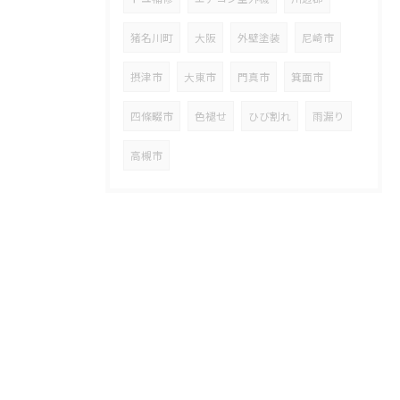
猪名川町
大阪
外壁塗装
尼崎市
摂津市
大東市
門真市
箕面市
四條畷市
色褪せ
ひび割れ
雨漏り
高槻市