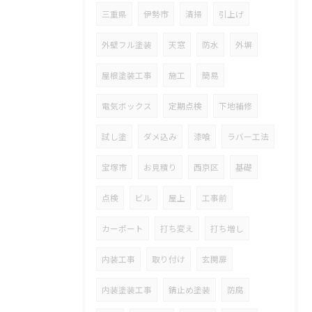
三重県
伊勢市
清掃
引上げ
外壁フル塗装
天窓
防水
外塀
屋根塗装工事
施工
簡易
電気ボックス
定期点検
下地補修
試し塗
ダメ込み
漆喰
ラバー工法
宝塚市
お見積り
西京区
基礎
点検
ビル
屋上
工事前
カーポート
打ち変え
打ち増し
内装工事
取り付け
玄関扉
内装塗装工事
錆止め塗装
防腐