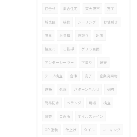
打合せ
集合住宅
東大阪市
完工
城東区
補修
シーリング
お値引き
限界
お見積
段取り
出張
柏原市
ご挨拶
ゲリラ豪雨
アンダーシーラー
下塗り
軒天
テープ検査
倉庫
完了
産業廃棄物
運搬
処理
パターン合わせ
契約
簡易防水
ベランダ
現場
検査
調査
ご近所
オイルステイン
OP 塗装
仕上げ
タイル
コーキング