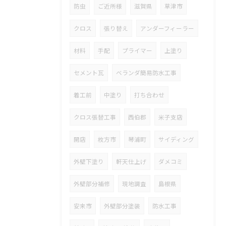
防虫
ご近所様
滋賀県
草津市
クロス
張り替え
アンダーフィーラー
材料
手配
プライマー
上塗り
セメント瓦
ベランダ簡易防水工事
着工前
中塗り
打ち合わせ
クロス張替工事
西伯郡
米子支店
開店
枚方市
琴浦町
サイディング
外壁下塗り
軒天仕上げ
ダメコミ
外壁部分補修
現地調査
島根県
安来市
外壁部分塗装
防水工事