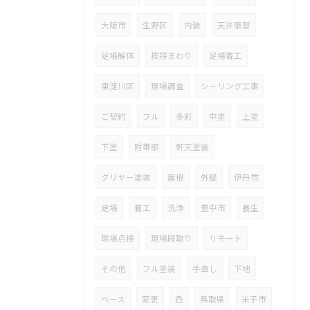
大阪市
生野区
内装
天井張替
足場解体
挨拶まわり
足場着工
東淀川区
現場調査
シーリング工事
ご契約
フル
多彩
中塗
上塗
下塗
附帯部
軒天塗装
クリヤー塗装
屋根
外壁
伊丹市
足場
着工
洗浄
豊中市
養生
現場点検
現場段取り
リモート
その他
フル塗装
手直し
下地
ベース
変更
色
鳥取県
米子市