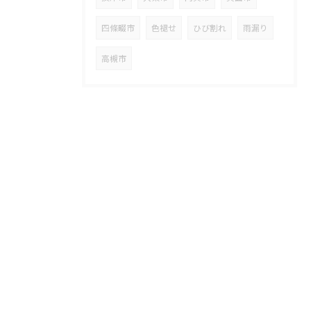
四條畷市
色褪せ
ひび割れ
雨漏り
高槻市