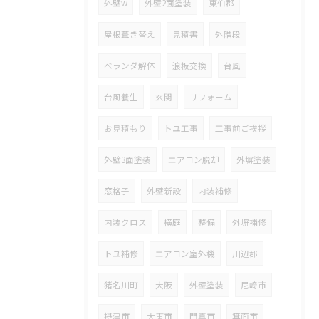
外壁w
外壁2面塗装
東伯郡
屋根葺き替え
見積書
外階段
ベランダ解体
浪板交換
台風
台風養生
玄関
リフォーム
お見積もり
トユ工事
工事前ご挨拶
外壁3面塗装
エアコン脱却
外塀塗装
窓格子
外壁新設
内装補修
内装クロス
横庭
整備
外塀補修
トユ補修
エアコン室外機
川辺郡
猪名川町
大阪
外壁塗装
尼崎市
摂津市
大東市
門真市
箕面市