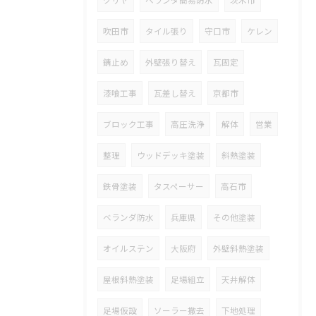
吹田市
タイル張り
守口市
ケレン
錆止め
外壁張り替え
瓦固定
漆喰工事
瓦差し替え
京都市
ブロック工事
高圧洗浄
解体
営業
整理
ウッドデッキ塗装
斜熱塗装
鉄骨塗装
タスペーサー
高石市
ベランダ防水
兵庫県
その他塗装
オイルステン
大阪府
外壁斜熱塗装
屋根斜熱塗装
足場組立
天井解体
足場仮設
ソーラー撤去
下地処理