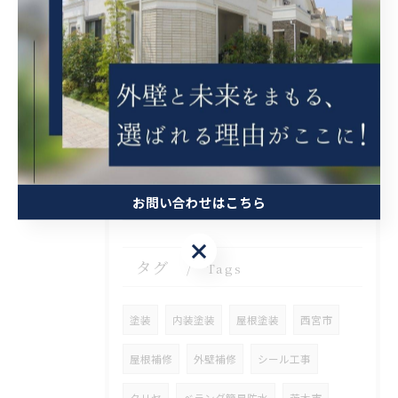
2026/08/06
兵庫県尼崎市でベランダリフォームを施工してます。
2026/08/06
兵庫県川辺郡猪名川町に外壁フル塗装､シーリング工事､ベランダ簡易防水工事の現地調査に行きました。
お問い合わせはこちら
お問い合わせはこちら
タグ
Tags
塗装
内装塗装
屋根塗装
西宮市
屋根補修
外壁補修
シール工事
クリヤ
ベランダ簡易防水
茨木市