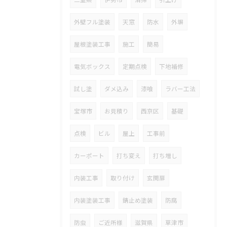
外壁フル塗装
天窓
防水
外塀
屋根塗装工事
施工
簡易
電気ボックス
定期点検
下地補修
試し塗
ダメ込み
漆喰
ラバー工法
宝塚市
お見積り
西京区
基礎
点検
ビル
屋上
工事前
カーポート
打ち変え
打ち増し
内装工事
取り付け
玄関扉
内装塗装工事
錆止め塗装
防腐
防虫
ご近所様
滋賀県
草津市