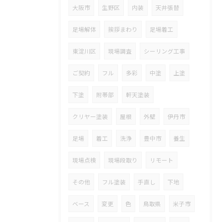
大阪市
生野区
内装
天井張替
足場解体
挨拶まわり
足場着工
東淀川区
現場調査
シーリング工事
ご契約
フル
多彩
中塗
上塗
下塗
附帯部
軒天塗装
クリヤー塗装
屋根
外壁
伊丹市
足場
着工
洗浄
豊中市
養生
現場点検
現場段取り
リモート
その他
フル塗装
手直し
下地
ベース
変更
色
鳥取県
米子市