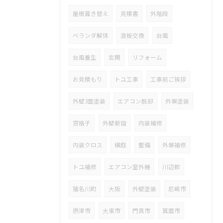
屋根葺き替え
見積書
外階段
ベランダ解体
浪板交換
台風
台風養生
玄関
リフォーム
お見積もり
トユ工事
工事前ご挨拶
外壁3面塗装
エアコン脱却
外塀塗装
窓格子
外壁新設
内装補修
内装クロス
横庭
整備
外塀補修
トユ補修
エアコン室外機
川辺郡
猪名川町
大阪
外壁塗装
尼崎市
摂津市
大東市
門真市
箕面市