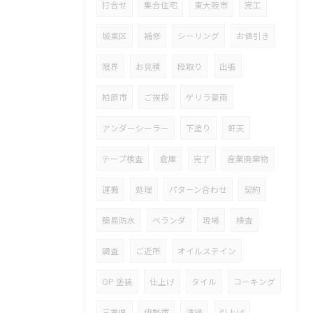
打合せ
集合住宅
東大阪市
完工
城東区
補修
シーリング
お値引き
限界
お見積
段取り
出張
柏原市
ご挨拶
ゲリラ豪雨
アンダーシーラー
下塗り
軒天
テープ検査
倉庫
完了
産業廃棄物
運搬
処理
パターン合わせ
契約
簡易防水
ベランダ
現場
検査
調査
ご近所
オイルステイン
OP 塗装
仕上げ
タイル
コーキング
三重県
伊勢市
清掃
引上げ