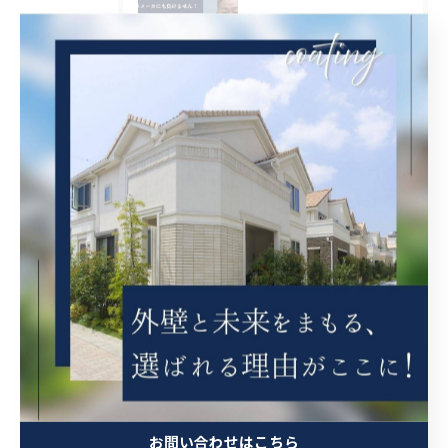
2026/08/06
大阪府吹田市に外壁フル塗装､シーリング工事､ベランダ簡易防水工事､エアコン脱却の現地調査に行きました。
2026/08/06
兵庫県尼崎市でベランダリフォームを施工してます。
タグ
Tags
塗装
内装塗装
屋根塗装
西宮市
屋根補修
外壁補修
シール工事
クリヤ
ベランダ簡易防水
茨木市
お問い合わせはこちら