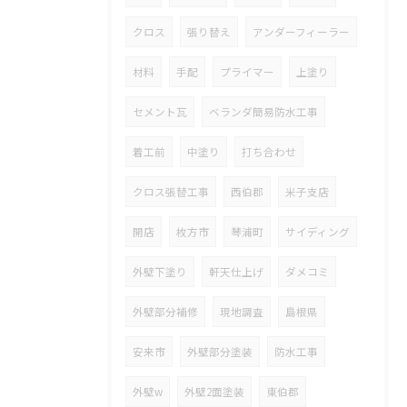
クロス
張り替え
アンダーフィーラー
材料
手配
プライマー
上塗り
セメント瓦
ベランダ簡易防水工事
着工前
中塗り
打ち合わせ
クロス張替工事
西伯郡
米子支店
開店
枚方市
琴浦町
サイディング
外壁下塗り
軒天仕上げ
ダメコミ
外壁部分補修
現地調査
島根県
安来市
外壁部分塗装
防水工事
外壁w
外壁2面塗装
東伯郡