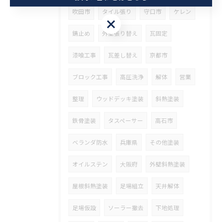
吹田市
タイル張り
守口市
ケレン
お問い合わせはこちら
錆止め
外壁張り替え
瓦固定
漆喰工事
瓦差し替え
京都市
ブロック工事
高圧洗浄
解体
営業
整理
ウッドデッキ塗装
斜熱塗装
鉄骨塗装
タスペーサー
高石市
ベランダ防水
兵庫県
その他塗装
オイルステン
大阪府
外壁斜熱塗装
屋根斜熱塗装
足場組立
天井解体
足場仮設
ソーラー撤去
下地処理