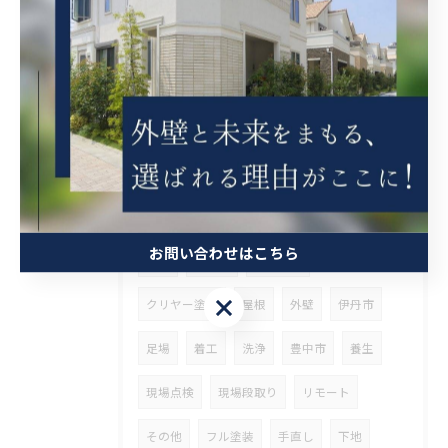
足場仮設
ソーラー撤去
下地処理
大阪市
生野区
内装
天井張替
足場解体
挨拶まわり
足場着工
東淀川区
現場調査
シーリング工事
ご契約
フル
多彩
中塗
上塗
お問い合わせはこちら
下塗
附帯部
軒天塗装
お問い合わせはこちら
クリヤー塗装
屋根
外壁
伊丹市
足場
着工
洗浄
豊中市
養生
現場点検
現場段取り
リモート
その他
フル塗装
手直し
下地