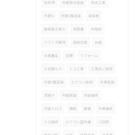
安来市
外壁部分塗装
防水工事
外壁w
外壁2面塗装
東伯郡
屋根葺き替え
見積書
外階段
ベランダ解体
浪板交換
台風
台風養生
玄関
リフォーム
お見積もり
トユ工事
工事前ご挨拶
外壁3面塗装
エアコン脱却
外塀塗装
窓格子
外壁新設
内装補修
内装クロス
横庭
整備
外塀補修
トユ補修
エアコン室外機
川辺郡