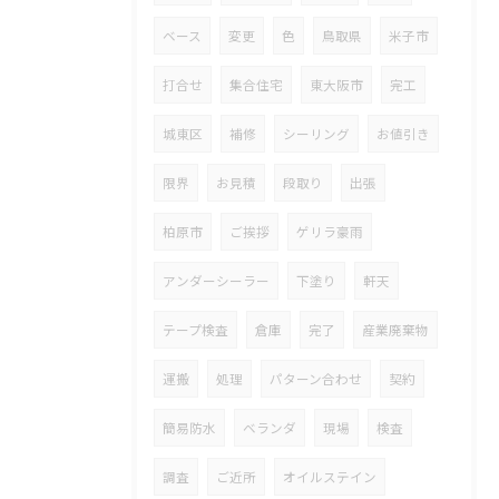
ベース
変更
色
鳥取県
米子市
打合せ
集合住宅
東大阪市
完工
城東区
補修
シーリング
お値引き
限界
お見積
段取り
出張
柏原市
ご挨拶
ゲリラ豪雨
アンダーシーラー
下塗り
軒天
テープ検査
倉庫
完了
産業廃棄物
運搬
処理
パターン合わせ
契約
簡易防水
ベランダ
現場
検査
調査
ご近所
オイルステイン