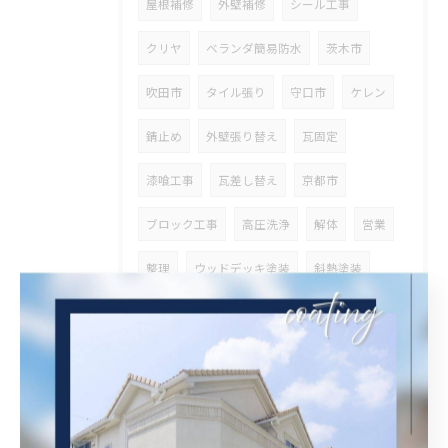
屋根補修
外壁補修
シール工事
クリヤ
ベランダ簡易防水
茨木市
吹田市
タイル張り
守口市
ケレン
錆止め
外壁張り替え
瓦固定
漆喰工事
瓦差し替え
京都市
ブロック工事
高圧洗浄
解体
営業
整理
ウッドデッキ塗装
斜熱塗装
鉄骨塗装
タスペーサー
高石市
ベランダ防水
兵庫県
その他塗装
オイルステン
大阪府
外壁斜熱塗装
屋根斜熱塗装
足場組立
天井解体