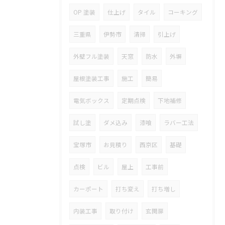
OP 塗装
仕上げ
タイル
コーキング
三重県
伊勢市
清掃
引上げ
外壁フル塗装
天窓
防水
外塀
屋根塗装工事
施工
簡易
電気ボックス
定期点検
下地補修
試し塗
ダメ込み
漆喰
ラバー工法
宝塚市
お見積り
西京区
基礎
点検
ビル
屋上
工事前
カーポート
打ち変え
打ち増し
内装工事
取り付け
玄関扉