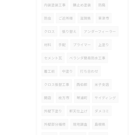
内装塗装工事
錆止め塗装
防腐
防虫
ご近所様
滋賀県
草津市
クロス
張り替え
アンダーフィーラー
材料
手配
プライマー
上塗り
セメント瓦
ベランダ簡易防水工事
着工前
中塗り
打ち合わせ
クロス張替工事
西伯郡
米子支店
開店
枚方市
琴浦町
サイディング
外壁下塗り
軒天仕上げ
ダメコミ
外壁部分補修
現地調査
島根県