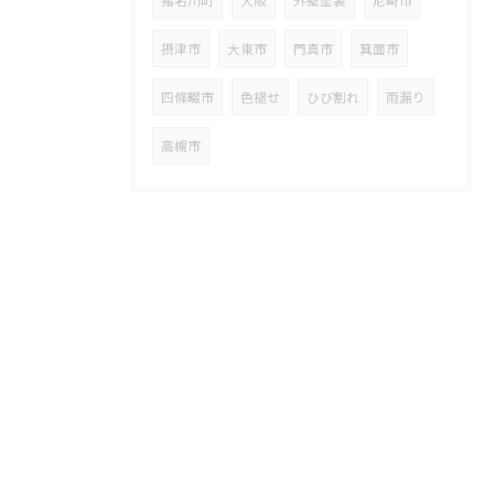
猪名川町
大阪
外壁塗装
尼崎市
摂津市
大東市
門真市
箕面市
四條畷市
色褪せ
ひび割れ
雨漏り
高槻市