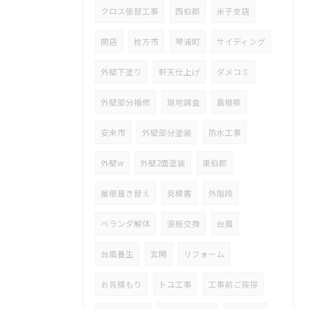
クロス張替工事
西伯郡
米子支店
開店
枚方市
琴浦町
サイディング
外壁下塗り
軒天仕上げ
ダメコミ
外壁部分補修
現地調査
島根県
安来市
外壁部分塗装
防水工事
外壁w
外壁2面塗装
東伯郡
屋根葺き替え
見積書
外階段
ベランダ解体
浪板交換
台風
台風養生
玄関
リフォーム
お見積もり
トユ工事
工事前ご挨拶