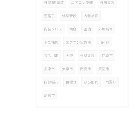
外壁3面塗装
エアコン脱却
外塀塗装
窓格子
外壁新設
内装補修
内装クロス
横庭
整備
外塀補修
トユ補修
エアコン室外機
川辺郡
猪名川町
大阪
外壁塗装
尼崎市
摂津市
大東市
門真市
箕面市
四條畷市
色褪せ
ひび割れ
雨漏り
高槻市