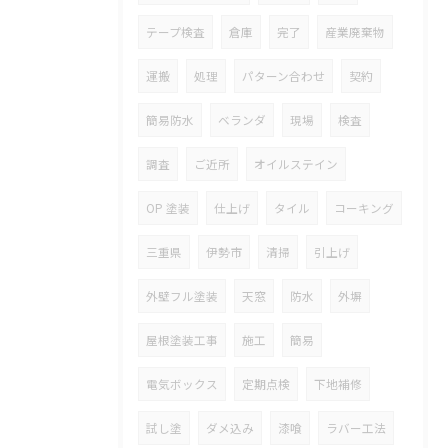
テープ検査
倉庫
完了
産業廃棄物
運搬
処理
パターン合わせ
契約
簡易防水
ベランダ
現場
検査
調査
ご近所
オイルステイン
OP 塗装
仕上げ
タイル
コーキング
三重県
伊勢市
清掃
引上げ
外壁フル塗装
天窓
防水
外塀
屋根塗装工事
施工
簡易
電気ボックス
定期点検
下地補修
試し塗
ダメ込み
漆喰
ラバー工法