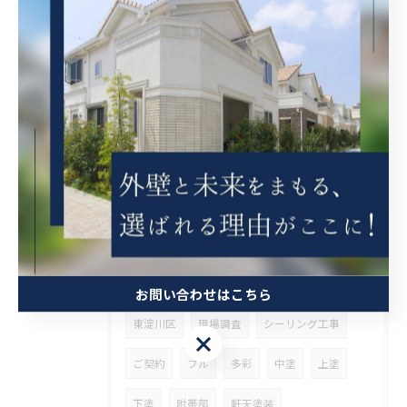
整理
ウッドデッキ塗装
斜熱塗装
鉄骨塗装
タスペーサー
高石市
ベランダ防水
兵庫県
その他塗装
オイルステン
大阪府
外壁斜熱塗装
屋根斜熱塗装
足場組立
天井解体
足場仮設
ソーラー撤去
下地処理
大阪市
生野区
内装
天井張替
足場解体
挨拶まわり
足場着工
お問い合わせはこちら
東淀川区
現場調査
シーリング工事
お問い合わせはこちら
ご契約
フル
多彩
中塗
上塗
下塗
附帯部
軒天塗装