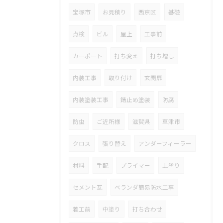
宝塚市
お見積り
西京区
基礎
点検
ビル
屋上
工事前
カーポート
打ち変え
打ち増し
内装工事
取り付け
玄関扉
内装塗装工事
錆止め塗装
防腐
防虫
ご近所様
滋賀県
草津市
クロス
張り替え
アンダーフィーラー
材料
手配
プライマー
上塗り
セメント瓦
ベランダ簡易防水工事
着工前
中塗り
打ち合わせ