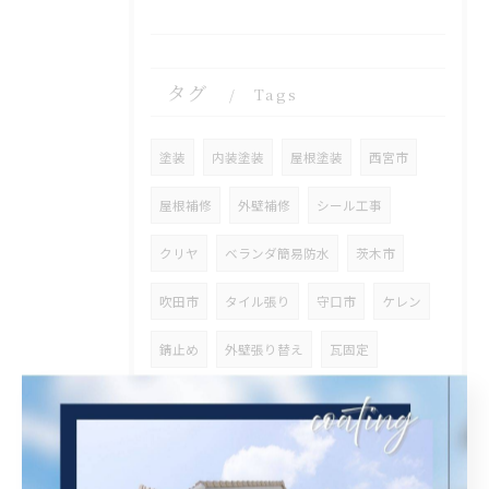
タグ
Tags
塗装
内装塗装
屋根塗装
西宮市
屋根補修
外壁補修
シール工事
クリヤ
ベランダ簡易防水
茨木市
吹田市
タイル張り
守口市
ケレン
錆止め
外壁張り替え
瓦固定
漆喰工事
瓦差し替え
京都市
ブロック工事
高圧洗浄
解体
営業