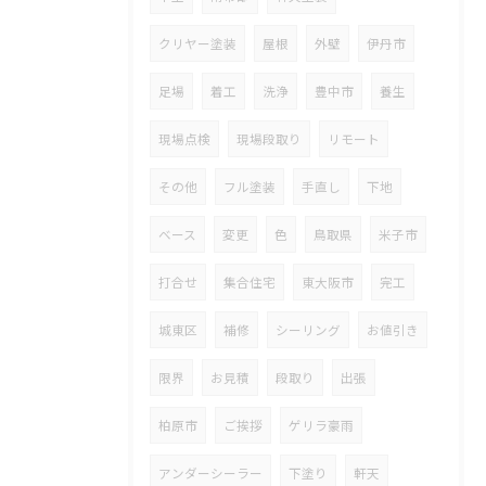
クリヤー塗装
屋根
外壁
伊丹市
足場
着工
洗浄
豊中市
養生
現場点検
現場段取り
リモート
その他
フル塗装
手直し
下地
ベース
変更
色
鳥取県
米子市
打合せ
集合住宅
東大阪市
完工
城東区
補修
シーリング
お値引き
限界
お見積
段取り
出張
柏原市
ご挨拶
ゲリラ豪雨
アンダーシーラー
下塗り
軒天