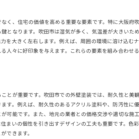
デザイン性の高い外壁塗装のテクニック
吹田市特有の景観にマッチするデザイン
でなく、住宅の価値を高める重要な要素です。特に大阪府
外壁塗装で個性を演出する色の選び方
る鍵となります。吹田市は湿気が多く、気温差が大きいた
古い建物を蘇らせるモダンデザイン
魅力を大きく左右します。例えば、周囲の環境に溶け込む
地域の雰囲気に合った外壁デザインの重要性
れる人々に好印象を与えます。これらの要素を組み合わせ
吹田市の街並みに溶け込むデザインアイデア
吹田市の気候に最適な外壁塗装選びのポイント
気候に強い塗料を選ぶ理由とは
四季を通じて耐久性を保つ塗料の選び方
ることが重要です。吹田市での外壁塗装では、耐久性と美
湿気対策に最適な塗料選び
きます。例えば、耐久性のあるアクリル塗料や、防汚性に
紫外線から住宅を守る塗装方法
とが可能です。また、地元の業者との価格交渉や適切な施
は住まいの個性を引き出すデザインの工夫も重要です。色
防水性を高める外壁塗装の選択肢
とができます。
季節ごとのメンテナンスポイント