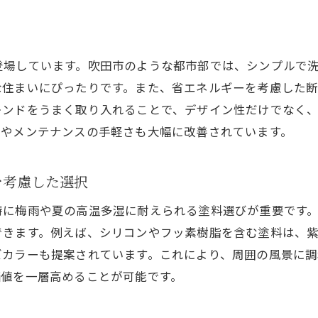
理想の住まいを作る！吹田市での外壁塗装の役割
外壁塗装が住宅に与える影響
住まいの耐久性を高める塗装の役割
登場しています。吹田市のような都市部では、シンプルで
な住まいにぴったりです。また、省エネルギーを考慮した
安心して過ごせる住まいづくり
レンドをうまく取り入れることで、デザイン性だけでなく
塗装による断熱効果の向上
性やメンテナンスの手軽さも大幅に改善されています。
美観と実用性を両立する外壁塗装
外壁塗装が環境に優しい理由
を考慮した選択
外壁塗装で吹田市の家をもっとオシャレにする秘訣
お問い合わせはこちら
お問い合わせはこちら
特に梅雨や夏の高温多湿に耐えられる塗料選びが重要です
デザインにこだわった外壁塗装のアイデア
できます。例えば、シリコンやフッ素樹脂を含む塗料は、
モダンとトラディショナルの融合
ズカラーも提案されています。これにより、周囲の風景に
色彩心理学を活用した外壁デザイン
価値を一層高めることが可能です。
オシャレな外壁塗装のためのポイント
最新の外壁塗装デザインのトレンド