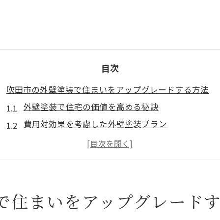
目次
吹田市の外壁塗装で住まいをアップグレードする方法
外壁塗装で住宅の価値を高める秘訣
費用対効果を考慮した外壁塗装プラン
最新の外壁塗装トレンドを活用する
塗料選びで差をつける！吹田市の特性を考慮した選
プロが教える外壁塗装の成功ステップ
住まいの魅力を引き立てる色彩選び
で住まいをアップグレード
外壁塗装で実現する吹田市の魅力的なデザインアイデア