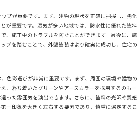
古典的な美しさを引き出すテクニック
テップが重要です。まず、建物の現状を正確に把握し、劣
外壁塗装で長持ちする家を実現するための吹田市の知識
ことが重要です。湿気が多い地域では、防水性に優れた塗料
メンテナンスフリーを目指す外壁塗装
とで、施工中のトラブルを防ぐことができます。最後に、
長寿命化を実現する塗装の選び方
テップを踏むことで、外壁塗装はより確実に成功し、住宅
吹田市の気候に合ったメンテナンス方法
専門家が推奨する長持ちする塗料
耐久性を高める下地処理の重要性
は、色彩選びが非常に重要です。まず、周囲の環境や建物
外壁塗装が寿命を延ばす理由
考え、落ち着いたグリーンやアースカラーを採用するのも一
吹田市の外壁塗装で家の個性を引き出すカラーデザイン
は違った雰囲気を演出できます。さらに、塗料の光沢や質
個性を際立たせるカラーコーディネート
の第一印象を大きく左右する要素であり、慎重に選定する
周囲の環境に溶け込む色の選び方
カラーシミュレーションで理想を具体化