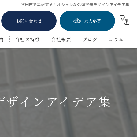
吹田市で実現する！オシャレな外壁塗装デザインアイデア集
お問い合わせ
求人応募
内
当社の特徴
会社概要
ブログ
コラム
屋根塗装
防水工事
茨木市の外壁塗装
デザインアイデア集
豊中市の外壁塗装
吹田市の外壁塗装