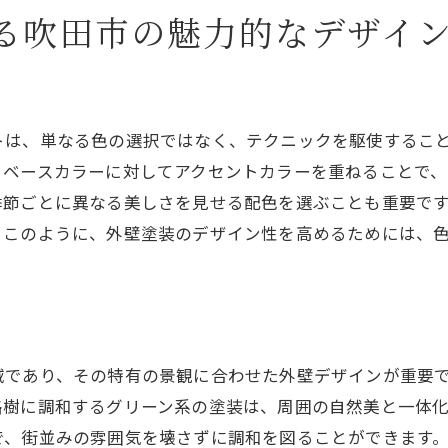
外壁と屋根のバランスを考えたデザイン
る吹田市の魅力的なデザイ
家族のライフスタイルに合わせた色選び
色褪せしない塗料で長く楽しむ
ク
住まいを守る！吹田市での外壁塗装の重要性
トは、単なる色の選択ではなく、テクニックを駆使するこ
外壁塗装が住宅を守る理由
、ベースカラーに対してアクセントカラーを重ねることで
外壁塗装の重要性を再確認
季節ごとに異なる美しさを見せる配色を選ぶことも重要で
定期メンテナンスで安心を得る方法
。このように、外壁塗装のデザイン性を高めるためには、
外壁塗装が防ぐ自然災害の影響
プロによる定期的な診断のメリット
防水機能を高める外壁塗装の選択
ン
域であり、その特有の景観に合わせた外壁デザインが重要
路樹に調和するグリーン系の塗装は、周囲の自然美と一体
で、街並みの雰囲気を壊さずに調和を図ることができます