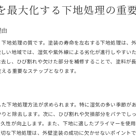
塗装の持ちをよくする新技術紹介
を最大化する下地処理の重
環境を考慮した長寿命化のアプローチ
未来志向の外壁塗装テクノロジー
理由
外壁塗装で失敗しないための高槻市特有の注意点
、下地処理の質です。塗装の寿命を左右する下地処理は、
施工前に知っておくべき地域の特性
激しい地域では、湿気や紫外線による劣化が進行しやすい
高槻市での施工中に起こりやすい問題と対策
除去し、ひび割れや欠けた部分を補修することで、塗料が
地元の気候に合った施工スケジュール
支える重要なステップとなります。
失敗を避けるための事前準備の重要性
地域特有の塗装トラブル事例とその解決法
高槻市の環境に適した施工ポイント
した下地処理方法が求められます。特に湿気の多い季節が
かりと除去します。次に、ひび割れや欠損部分をパテでし
耐久性が向上します。また、下地に適したプライマーを使
適切な下地処理は、外壁塗装の成功に欠かせないポイントで