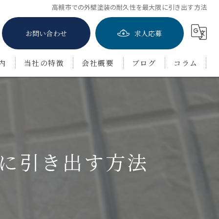
高槻市での外壁塗装の耐久性を最大限に引き出す方法
お問い合わせ
求人応募
内
当社の特徴
会社概要
ブログ
コラム
屋根塗装
防水工事
茨木市の外壁塗装
に引き出す方法
豊中市の外壁塗装
吹田市の外壁塗装