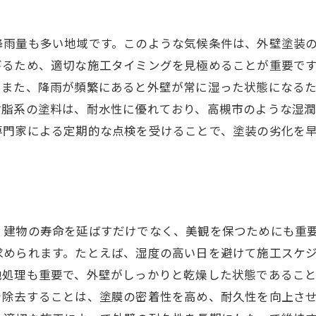
外壁塗装後のメンテナンスが建物の寿命を延ばす理由
定期的なメンテナンスがもたらす利点
降雨量も多い地域です。このような気候条件は、外壁塗装
高槻市の環境に適したメンテナンス方法
びるため、適切な施工タイミングを見極めることが重要で
。また、降雨が頻繁にあると外壁が常に湿った状態になる
メンテナンスの頻度とタイミングの重要性
樹脂系の塗料は、耐水性に優れており、高槻市のような湿
外壁塗装後のチェックポイント
専門家による定期的な点検を受けることで、塗装の劣化を
長寿命化のためのメンテナンス計画作成法
プロに依頼するべきメンテナンス作業とは
高槻市での外壁塗装事例から学ぶ成功の秘訣
お問い合わせはこちら
お問い合わせはこちら
成功事例から見る外壁塗装のポイント
、建物の寿命を延ばすだけでなく、美観を保つためにも重
高槻市での施工実績から得た教訓
求められます。たとえば、湿度の高い日を避けて施工スケ
地域特性を考慮した施工方法の紹介
地処理も重要で、外壁がしっかりと乾燥した状態であるこ
成功した塗装プロジェクトの共通点
を除去することは、塗膜の密着性を高め、耐久性を向上さ
事例に学ぶ塗装のトラブル回避策