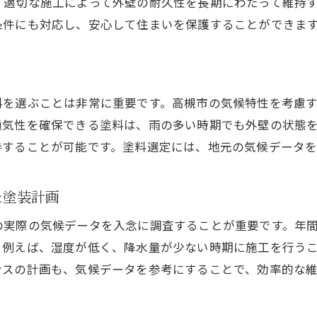
、適切な施工によって外壁の耐久性を長期にわたって維持
地元住民の声を反映した施工事例
条件にも対応し、安心して住まいを保護することができま
色褪せに強い塗料で美観を保つ外壁塗装の方法
美観を保つための色褪せ対策塗料
高槻市の気候で色褪せを抑える方法
料を選ぶことは非常に重要です。高槻市の気候特性を考慮
長期間美しさを維持する塗装技術
通気性を確保できる塗料は、雨の多い時期でも外壁の状態
色褪せの原因とその対策法
持することが可能です。塗料選定には、地元の気候データ
美観を損なわない塗料選びのポイント
色褪せに強い塗料のメリットと選び方
た塗装計画
プロが教える外壁塗装の長寿命化テクニック
の実際の気候データを入念に調査することが重要です。年
外壁塗装の寿命を延ばす秘訣
。例えば、湿度が低く、降水量が少ない時期に施工を行う
高槻市での耐久性を高める塗装方法
ンスの計画も、気候データを参考にすることで、効率的な
プロが実践する低メンテナンス技術