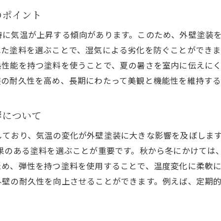
下地処理が外壁塗装の寿命を左右する理由
のポイント
高槻市での効果的な下地処理方法
特に気温が上昇する傾向があります。このため、外壁塗装
下地の状態を見極めるための点検ポイント
れた塗料を選ぶことで、湿気による劣化を防ぐことができ
下地処理に使用する素材の選び方
熱性能を持つ塗料を使うことで、夏の暑さを室内に伝えに
耐久性を高めるための下地補修技術
装の耐久性を高め、長期にわたって美観と機能性を維持する
プロが教える外壁塗装前の下地準備の秘訣
長持ちする外壁塗装を実現するための塗料選びのポイン
響について
耐久性に優れた塗料の選び方ガイド
しており、気温の変化が外壁塗装に大きな影響を及ぼしま
高槻市の環境に適した塗料の特性
効果のある塗料を選ぶことが重要です。秋から冬にかけては
紫外線対策に効果的な塗料の選択
ため、弾性を持つ塗料を使用することで、温度変化に柔軟
色褪せを防ぐための塗料選びのコツ
外壁の耐久性を向上させることができます。例えば、定期
塗料の種類別の耐久性比較
最新の塗料技術とその効果