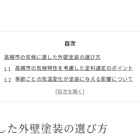
目次
高槻市の気候に適した外壁塗装の選び方
高槻市の気候特性を考慮した塗料選定のポイント
季節ごとの気温変化が塗装に与える影響について
湿度と降雨量が外壁塗装に及ぼす影響
高槻市特有の気候に適した塗装技術
地域の環境に適応した塗料の特性とは
高槻市での実際の気候データを活用した塗装計画
した外壁塗装の選び方
外壁塗装の耐久性を最大化する下地処理の重要性