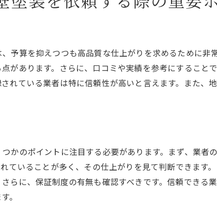
壁塗装を依頼する際の重要
地域イベントでの特別価格を利用
共同購入でのコストダウン
保証付きプランで安心とコスト減
費用対効果を意識した外壁塗装で持続する美観を実現
は、予算を抑えつつも高品質な仕上がりを求めるために非
る点があります。さらに、口コミや実績を参考にすること
美観と機能性を両立するデザイン
録されている業者は特に信頼性が高いと言えます。また、
長期間の美観維持を考えた塗料選び
定期点検で劣化を予防する役割
費用対効果から見る塗装サイクル
新しいトレンドを取り入れる方法
くつかのポイントに注目する必要があります。まず、業者
地域特性を反映した外観の提案
されていることが多く、その仕上がりを見て判断できます
。さらに、保証制度の有無も確認すべきです。信頼できる
ます。