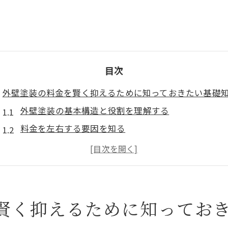
目次
外壁塗装の料金を賢く抑えるために知っておきたい基礎
外壁塗装の基本構造と役割を理解する
料金を左右する要因を知る
見積もりの比較でコストを抑える
時期による料金変動を考慮する
長期的な視点での投資効果を考える
メンテナンスと修繕のバランス
賢く抑えるために知ってお
大阪府大東市で外壁塗装を依頼する際の重要ポイントと