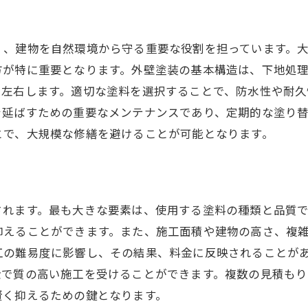
地元の外壁塗装業者の選び方
信頼できる業者の見極め方
く、建物を自然環境から守る重要な役割を担っています。
地域特化のサービス内容
方が特に重要となります。外壁塗装の基本構造は、下地処
契約前に確認すべき詳細項目
を左右します。適切な塗料を選択することで、防水性や耐
保証制度とその確認方法
を延ばすための重要なメンテナンスであり、定期的な塗り
施工後のアフターケアの重要性
とで、大規模な修繕を避けることが可能となります。
地域特性を活かした外壁塗装で費用対効果を最大化
大東市の気候と外壁塗装の相性
地域特有の問題とその対策
されます。最も大きな要素は、使用する塗料の種類と品質
地元資材を利用したコスト削減
抑えることができます。また、施工面積や建物の高さ、複
地域コミュニティとの連携を活かす
工の難易度に影響し、その結果、料金に反映されることが
金で質の高い施工を受けることができます。複数の見積も
防犯・美観を考慮したデザイン
賢く抑えるための鍵となります。
環境に優しい施工方法の選択