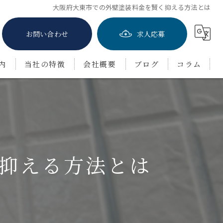
大阪府大東市での外壁塗装料金を賢く抑える方法とは
お問い合わせ
求人応募
内
当社の特徴
会社概要
ブログ
コラム
屋根塗装
防水工事
茨木市の外壁塗装
抑える方法とは
豊中市の外壁塗装
吹田市の外壁塗装