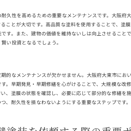
塗料の品質がもたらす長期的影響
の耐久性を高めるための重要なメンテナンスです。大阪府
大東市で外壁塗装を検討する際に避けるべき落とし穴
することが大切です。高品質な塗料を使用することで、塗
急ぎすぎた契約が招く問題
能です。また、建物の価値を維持ないしは向上させること
見積もりの曖昧さに注意する
、賢い投資となるでしょう。
不必要なオプションを見極める
契約後の追加料金への備え
施工スケジュールの確認重要性
定期的なメンテナンスが欠かせません。大阪府大東市にお
トラブル回避のための準備
です。早期発見・早期修繕を心がけることで、大規模な改
実践的な外壁塗装料金の節約術を伝授
行い、塗膜の状態を確認し、必要に応じて部分的な修繕を
自己メンテナンスで料金を削減
つつ、耐久性を損なわないようにする重要なステップです
DIYとプロのスキルを組み合わせる
長期契約による割引の活用