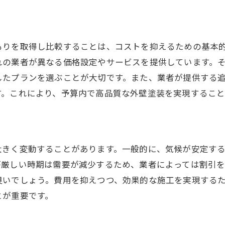
地元業者の選び方が外壁塗装料金に与える影響
地元業者のメリットとデメリット
直接相談が可能な業者の利点
もりを取得し比較することは、コストを抑えるための基本
れの業者が異なる価格設定やサービスを提供しています。
口コミと実績を活用する方法
したプランを選ぶことが大切です。また、業者が提供する
地域密着型サービスの特徴
す。これにより、予算内で高品質な外壁塗装を実現すること
料金交渉を有利に進めるために
地元企業の支援がもたらす効果
外壁塗装における塗料選びがコストにどう関わるか
お問い合わせはこちら
お問い合わせはこちら
大きく変動することがあります。一般的に、気候が安定す
塗料の種類とその特徴
が厳しい時期は需要が減少するため、業者によっては割引
耐久性とコストのバランス
良いでしょう。費用を抑えつつ、効果的な施工を実現する
最新の塗料技術を検討する
とが重要です。
環境対応型塗料の選択肢
塗料の色選びと美観の維持