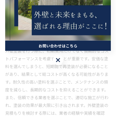
の環境要因を考慮し、最適な塗料と施工方法を提案でき
るかどうかが信頼のポイントです。適切な環境分析を行
い、それに基づいた提案をしてくれる業者を選ぶこと
が、外壁塗装の成功につながります。
長期的なコストパフォーマンスを評価
お問い合わせはこちら
外壁塗装を行う際に、初期費用だけでなく長期的なコス
トパフォーマンスを考慮することが重要です。安価な塗
お問い合わせはこちら
料を選んでしまうと、短期間で再塗装が必要になること
があり、結果として総コストが高くなる可能性がありま
す。耐久性の高い塗料を選ぶことで、メンテナンスの頻
度を減らし、長期的なコストを抑えることができます。
また、信頼できる業者を選ぶことで、適切な施工が行わ
れ、塗装の効果が最大限に引き出されます。外壁塗装の
見積もりを検討する際には、業者の経験や実績を確認