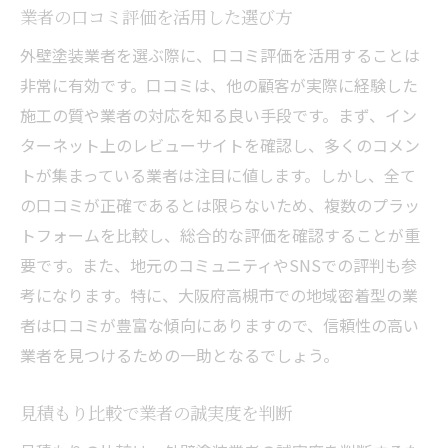
カスタマーサポートの質を評価
業者の口コミ評価を活用した選び方
施工スケジュールの調整力を確認
外壁塗装業者を選ぶ際に、口コミ評価を活用することは
特殊な要望に対する対応力
非常に有効です。口コミは、他の顧客が実際に経験した
価格交渉の柔軟性を見極める
施工の質や業者の対応を知る良い手段です。まず、イン
顧客に寄り添う姿勢を持つ業者
ターネット上のレビューサイトを確認し、多くのコメン
大阪府高槻市で失敗しない外壁塗装業者選び
トが集まっている業者は注目に値します。しかし、全て
の口コミが正確であるとは限らないため、複数のプラッ
地元の業者の強みを活用する
トフォームを比較し、総合的な評価を確認することが重
地域特有の気候に適した塗装選び
要です。また、地元のコミュニティやSNSでの評判も参
地元口コミ情報の活用法
考になります。特に、大阪府高槻市での地域密着型の業
地域密着型の業者の利点
者は口コミが豊富な傾向にありますので、信頼性の高い
行政認証を受けた業者を選ぶ
業者を見つけるための一助となるでしょう。
地域イベントでの業者の評判
顧客満足度の高い外壁塗装業者を見極める方法
見積もり比較で業者の誠実度を判断
施工後のアンケート結果を参考にする