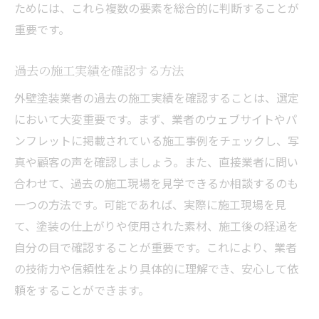
ためには、これら複数の要素を総合的に判断することが
エコフレンドリーな塗料選びのポイント
重要です。
色選びで美観と耐久性を両立
プロフェッショナルのアドバイスを活用
過去の施工実績を確認する方法
施工技術の差が外壁塗装の寿命を左右する
外壁塗装業者の過去の施工実績を確認することは、選定
施工技術の最新トレンドを知る
において大変重要です。まず、業者のウェブサイトやパ
職人の技術レベルを見分ける方法
ンフレットに掲載されている施工事例をチェックし、写
品質管理体制の確認ポイント
真や顧客の声を確認しましょう。また、直接業者に問い
施工前の下地処理の重要性
合わせて、過去の施工現場を見学できるか相談するのも
施工プロセスの透明性を求める
一つの方法です。可能であれば、実際に施工現場を見
て、塗装の仕上がりや使用された素材、施工後の経過を
完工後の検査と修正の有無を確認
自分の目で確認することが重要です。これにより、業者
ニーズに応じた柔軟な対応ができる業者の見つ
の技術力や信頼性をより具体的に理解でき、安心して依
け方
頼をすることができます。
個別ニーズに応じたプラン提案