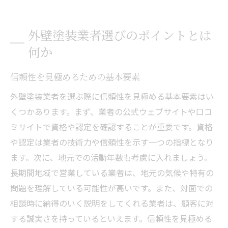
契約前に確認すべき重要な条件
アフターサービスの充実度をチェック
外壁塗装業者選びのポイントとは
信頼できる外壁塗装業者を選ぶためのステップ
何か
事前調査で業者の信頼性を確認
信頼性を見極めるための基本要素
複数業者からの見積もり取得のポイント
契約内容をしっかりと理解する
外壁塗装業者を選ぶ際に信頼性を見極める基本要素はい
くつかあります。まず、業者の公式ウェブサイトや口コ
施行中のコミュニケーションの重要性
ミサイトで資格や認定を確認することが重要です。資格
問題発生時の対応力を確認する
や認定は業者の技術力や信頼性を示す一つの指標となり
工事完了後のフォローアップを評価
ます。次に、地元での活動年数も考慮に入れましょう。
耐久性の高い塗料選びの重要性
長期間地域で営業している業者は、地元の気候や特有の
塗料の種類とその特徴を理解する
問題を理解している可能性が高いです。また、対面での
耐久性を左右する環境要因を考慮
相談時に納得のいく説明をしてくれる業者は、顧客に対
長期的なコストパフォーマンスを評価
する誠実さを持っているといえます。信頼性を見極める