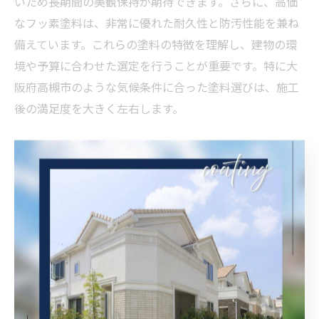
いため長期間の美観保持が期待できます。さらに、高価
なフッ素塗料は、非常に優れた耐久性と防汚性能を兼ね
備えています。これらの塗料の特徴を理解し、建物の環
境や予算に合わせた選定を行うことが重要です。特に大
阪府高槻市のような気候条件に合った塗料選びは、施工
後の満足度を大きく左右します。
耐久性を左右する環境要因を考慮
外壁塗装の耐久性を左右する要因として、気候や立地条
件が挙げられます。大阪府高槻市は四季の変化が顕著
で、夏の高温多湿や冬の厳しい寒さにさらされるため、
それに対応した塗料選びが必要です。また、風の影響を
受けやすい場所では、塗膜の強度が重要です。このよう
な環境要因を踏まえて、適切な施工法を選ぶことが、長
期間にわたる建物の保護につながります。業者はこれら