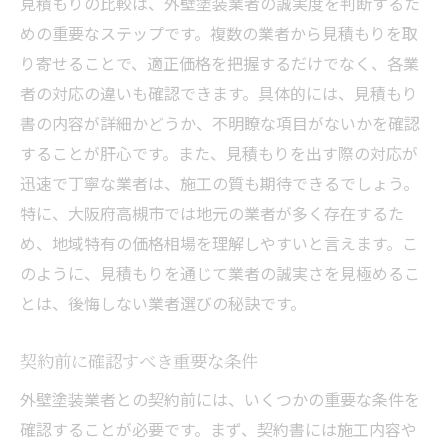
見積もりの比較は、外壁塗装業者の誠実度を判断するた
リピーターの有無で信頼性を判断
めの重要なステップです。複数の業者から見積もりを取
り寄せることで、適正価格を把握するだけでなく、各業
顧客相談窓口の対応スピードを評価
者の対応の違いも確認できます。具体的には、見積もり
実際の施工現場を見学する
書の内容が詳細かどうか、不明瞭な項目がないかを確認
アフターフォローの体制を確認
することが肝心です。また、見積もりを出す際の対応が
顧客からの推薦状をチェック
迅速で丁寧な業者は、施工の質も期待できるでしょう。
外壁塗装で後悔しないために知っておくべきこ
特に、大阪府高槻市では地元の業者が多く存在するた
と
め、地域特有の価格相場を理解しやすいと言えます。こ
失敗事例から学ぶ教訓
のように、見積もりを通じて業者の誠実さを見極めるこ
事前準備でトラブルを未然に防ぐ
とは、後悔しない業者選びの秘訣です。
契約前に注意すべき法律事項
契約前に確認すべき重要な条件
塗装後のメンテナンス計画
外壁塗装業者との契約前には、いくつかの重要な条件を
無駄なコストを削減する方法
確認することが必要です。まず、契約書には施工内容や
施工後の保証期間とその条件