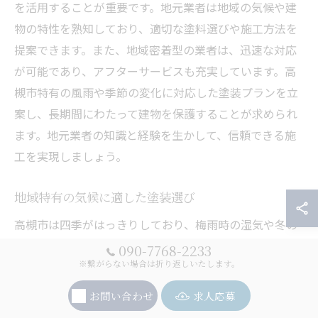
を活用することが重要です。地元業者は地域の気候や建
物の特性を熟知しており、適切な塗料選びや施工方法を
提案できます。また、地域密着型の業者は、迅速な対応
が可能であり、アフターサービスも充実しています。高
槻市特有の風雨や季節の変化に対応した塗装プランを立
案し、長期間にわたって建物を保護することが求められ
ます。地元業者の知識と経験を生かして、信頼できる施
工を実現しましょう。
地域特有の気候に適した塗装選び
高槻市は四季がはっきりしており、梅雨時の湿気や冬の
寒さが外壁に影響を与えます。こうした気候条件に適し
090-7768-2233
※繋がらない場合は折り返しいたします。
た外壁塗装を選ぶことが重要です。例えば、防水性や断
熱性の高い塗料を選ぶことで、雨水の浸入を防ぎ、室内
お問い合わせ
求人応募
の温度を安定させることができます。また、紫外線に強