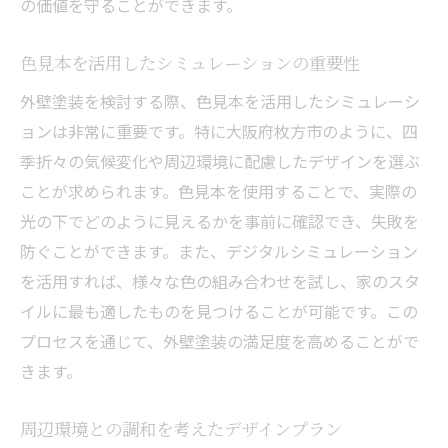
の価値を守ることができます。
ンド
今年注目のカラーとその効果
色見本を活用したシミュレーションの重要性
自然素材を活かしたナチュラルなデザイン
外壁塗装を検討する際、色見本を活用したシミュレーシ
未来を見据えた持続可能な塗装技術
ョンは非常に重要です。特に大阪府枚方市のように、四
デジタルツールを活用したデザインプラン
季折々の気候変化や周辺環境に配慮したデザインを選ぶ
ことが求められます。色見本を使用することで、実際の
最新技術を取り入れた耐久性の向上
光の下でどのように見えるかを事前に確認でき、失敗を
地域の文化を反映したデザインアプローチ
防ぐことができます。また、デジタルシミュレーション
を活用すれば、様々な色の組み合わせを試し、家のスタ
イルに最も適したものを見つけることが可能です。この
プロセスを通じて、外壁塗装の満足度を高めることがで
きます。
周辺環境との調和を考えたデザインプラン