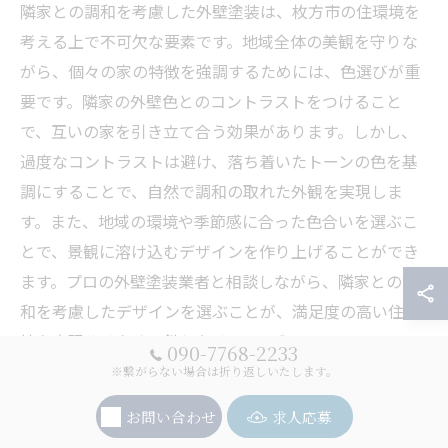
隣家との調和を考慮した外壁塗装は、枚方市の住環境を
考える上で不可欠な要素です。地域全体の美観を守りな
がら、個々の家の特徴を強調するためには、色選びが重
要です。隣家の外壁色とのコントラストをつけること
で、互いの家を引き立て合う効果があります。しかし、
過度なコントラストは避け、落ち着いたトーンの色を基
調にすることで、自然で調和の取れた外観を実現しま
す。また、地域の環境や季節感に合った色合いを選ぶこ
とで、景観に溶け込むデザインを作り上げることができ
ます。プロの外壁塗装業者と相談しながら、隣家との調
和を考慮したデザインを選ぶことが、満足度の高い住環
境を実現するための鍵となるでしょう。
090-7768-2233
※繋がらない場合は折り返しいたします。
お問い合わせ
求人応募
枚方市でおすすめの外壁塗装業者