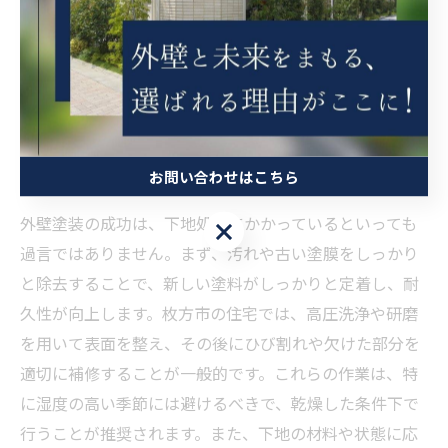
施工事例を参考にしたカスタマイズされたデザインの提
案も行われ、個々の家の特徴に合わせた最適な外壁塗装
が可能となります。信頼できる専門家のアドバイスを受
けることで、確実に失敗のない塗装計画が立てられるで
しょう。
お問い合わせはこちら
塗装前の下地処理の重要性とその方法
外壁塗装の成功は、下地処理にかかっているといっても
お問い合わせはこちら
過言ではありません。まず、汚れや古い塗膜をしっかり
と除去することで、新しい塗料がしっかりと定着し、耐
久性が向上します。枚方市の住宅では、高圧洗浄や研磨
を用いて表面を整え、その後にひび割れや欠けた部分を
適切に補修することが一般的です。これらの作業は、特
に湿度の高い季節には避けるべきで、乾燥した条件下で
行うことが推奨されます。また、下地の材料や状態に応