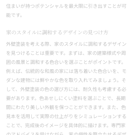
住まいが持つポテンシャルを最大限に引き出すことが可
色彩効果で住まいを変える外壁塗装のデザイン
能です。
色彩心理学を活用した家づくりの提案
明るく温かみのある色合いで住環境を向上
家のスタイルに調和するデザインの見つけ方
シンプルでエレガントなモノトーンデザイ
外壁塗装を考える際、家のスタイルに調和するデザイン
ン
を見つけることは重要です。まずは、家の建築様式や周
季節感を反映したカラースキームの選び方
囲の風景と調和する色合いを選ぶことがポイントです。
個性を表現するためのカラーバリエーショ
例えば、伝統的な和風の家には落ち着いた色合いを、モ
ン
ダンな建物には鮮やかな色を取り入れてみましょう。そ
隣家との調和を考慮したカラーデザイン
して、外壁塗装の色の選び方には、耐久性も考慮する必
枚方市でおすすめの外壁塗装業者の特徴とは
要があります。色あせしにくい塗料を選ぶことで、長期
間にわたり美しい外観を保つことができます。また、色
地域密着型のきめ細やかなサービス
見本を活用して実際の仕上がりをシミュレーションする
実績豊富な業者の選び方と見極め方
ことで、完成後のイメージを具体的に描けます。専門家
アフターサービスが充実した業者の見分け
のアドバイスを受けながら、家の個性を際立たせるデザ