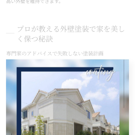
高い外壁を維持できます。
プロが教える外壁塗装で家を美し
く保つ秘訣
専門家のアドバイスで失敗しない塗装計画
外壁塗装を成功させるためには、専門家のアドバイスが
不可欠です。特に枚方市のような地域では、気候や周囲
の環境を考慮したプランニングが重要です。専門家は、
外壁の状態を詳細に調査し、適切な塗料や塗装方法を提
案します。また、具体的な施工スケジュールも立ててく
れるため、無駄のない計画が実現可能です。これによ
り、時間やコストの削減はもちろん、塗装の耐久性や美
観を最大限に引き出すことができます。さらに、過去の