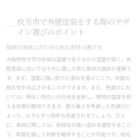
方
耐久性と美観を両立させるための塗装技術
枚方市で外壁塗装をする際のデザ
色見本を活用したシミュレーションの重要
イン選びのポイント
性
周辺環境との調和を考えたデザインプラン
地域の気候に合わせた色と素材の選び方
地域に適した外壁塗装の選び方とそのメリット
大阪府枚方市の気候は温暖でありながら湿度が高く、外
枚方市の気候に適した塗料の特徴
壁塗装においてはそれに適した色と素材の選択が重要で
防水性能を高める外壁塗装の選び方
す。まず、湿度に強い防カビ塗料を選ぶことで、外壁の
地域特有の問題を解決する塗装方法
耐久性を向上させることができます。また、色選びにお
いては、明るい色合いが日光を反射し、建物の温度を抑
環境に優しいエコ塗料の選定基準
える効果が期待できます。夏の暑さを考慮した色選びに
季節に左右されない施工時期の重要性
よって、エネルギー効率も改善されるでしょう。さら
長持ちする外壁塗装のためのメンテナンス
に、素材に関しては、耐候性の高い塗料を選定すること
方法
で、年間を通じて外観を維持することが可能です。地元
プロが教える外壁塗装で家を美しく保つ秘訣