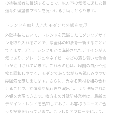
の塗装業者に相談することで、枚方市の気候に適した最
専門家のアドバイスで失敗しない塗装計画
適な外壁塗装プランを見つける手助けとなります。
塗装前の下地処理の重要性とその方法
トレンドを取り入れたモダンな外観を実現
プロが使用する最新の塗装技術とは
色あせを防ぐためのメンテナンスのコツ
外壁塗装において、トレンドを意識したモダンなデザイ
お客様の声から学ぶ成功例と失敗例
ンを取り入れることで、家全体の印象を一新することが
できます。近年、シンプルかつ洗練されたデザインが人
プロが選ぶおすすめの塗料とツール
気であり、グレージュやネイビーなどの落ち着いた色合
耐久性と美観を兼ね備えた外壁塗装の重要性
いが注目されています。これらの色は、周囲の自然や建
長寿命を実現するための塗料の選び方
物と調和しやすく、モダンでありながらも親しみやすい
風雨に強い外壁を作る施工技術
雰囲気を醸し出します。さらに、異なる素材を組み合わ
美観を保つための色選びのポイント
せることで、立体感や奥行きを演出し、より洗練された
魅力的な外観を長持ちさせるメンテナンス
外観を実現できます。枚方市の外壁塗装業者は、最新の
素材選びで変わる家の耐久性と見た目
デザイントレンドを熟知しており、お客様のニーズに合
った提案を行っています。こうしたアプローチにより、
耐用年数を延ばすための効果的な対策