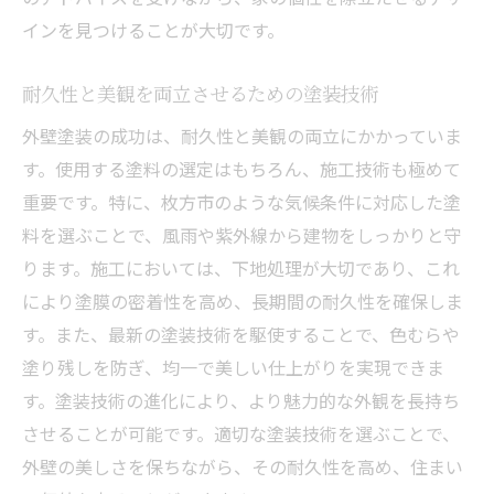
方
インを見つけることが大切です。
透明性のある料金体系とそのメリット
信頼できる業者を選ぶためのチェックポイ
耐久性と美観を両立させるための塗装技術
ント
外壁塗装の成功は、耐久性と美観の両立にかかっていま
施工後もしっかりサポートする業者の特徴
す。使用する塗料の選定はもちろん、施工技術も極めて
外壁塗装で快適な住まいを実現するためのアイ
重要です。特に、枚方市のような気候条件に対応した塗
デア
料を選ぶことで、風雨や紫外線から建物をしっかりと守
断熱効果を高める外壁塗装の選択肢
ります。施工においては、下地処理が大切であり、これ
防音効果を強化するための施策
により塗膜の密着性を高め、長期間の耐久性を確保しま
す。また、最新の塗装技術を駆使することで、色むらや
通気性を考慮した快適な住まい作り
塗り残しを防ぎ、均一で美しい仕上がりを実現できま
エコフレンドリーな塗装で環境負荷を軽減
す。塗装技術の進化により、より魅力的な外観を長持ち
ライフスタイルに合わせたデザイン提案
させることが可能です。適切な塗装技術を選ぶことで、
家族の健康を守るための外壁塗装
外壁の美しさを保ちながら、その耐久性を高め、住まい
あなたの家を魅力的にする外壁塗装の最新トレ