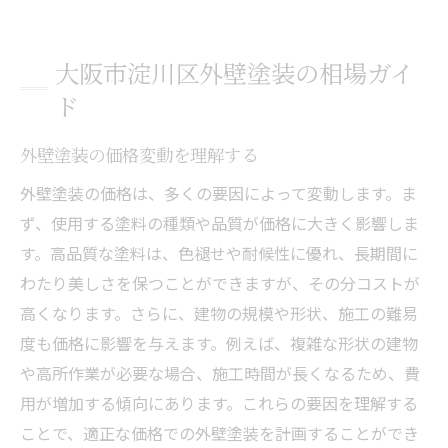
外壁塗装の価格に影響する要因
相場を知ることで選択肢が広がる
大阪市淀川区外壁塗装の相場ガイ
淀川区での外壁塗装費用のポイント
ド
外壁塗装の隠れた費用を把握する
外壁塗装の価格変動を理解する
淀川区に特化した外壁塗装プラン
外壁塗装の費用を最適化するコツ
外壁塗装の価格は、多くの要因によって変動します。ま
ず、使用する塗料の種類や品質が価格に大きく影響しま
外壁塗装で失敗しないための準備
す。高品質な塗料は、色褪せや耐候性に優れ、長期間に
費用対効果を高める塗装選び
わたり美しさを保つことができますが、その分コストが
外壁塗装の見積もりを比較する方法
高くなります。さらに、建物の規模や形状、施工の難易
外壁塗装の選び方と大阪市淀川区の相場
度も価格に影響を与えます。例えば、複雑な形状の建物
淀川区で選ばれる外壁塗装の特徴
や高所作業が必要な場合、施工時間が長くなるため、費
外壁塗装相場を基に選ぶポイント
用が増加する傾向にあります。これらの要因を理解する
住まいに最適な外壁塗装の見極め方
ことで、適正な価格での外壁塗装を計画することができ