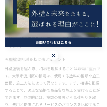
る外壁の劣化を防ぐためです。具体的には、耐候性に優
れた塗料や、防水機能を強化した塗装が好まれていま
す。例えば、耐紫外線性能の高い塗料を使用すること
で、色褪せを防ぎ、長期間にわたって美しい外観を維持
できます。このように、淀川区で選ばれる外壁塗装の特
徴は、地域の気候条件に適した性能を持つことと言える
お問い合わせはこちら
でしょう。
お問い合わせはこちら
外壁塗装相場を基に選ぶポイント
外壁塗装を選ぶ際、相場を理解することは非常に重要で
す。大阪市淀川区の相場は、使用する塗料の種類や施工
面積、施工方法によって異なります。まず、相場を把握
することで、適正な価格で高品質な施工を受けることが
できます。具体的には、複数の業者から見積もりを取
り、費用と提供されるサービスのバランスを比較するこ