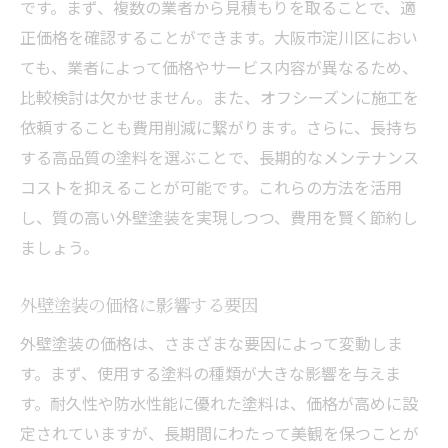
外壁塗装の耐用年数を最大化する
です。まず、複数の業者から見積もりを取ることで、適
正価格を確認することができます。大阪市淀川区におい
外壁塗装の品質を保つためのケア
ても、業者によって価格やサービス内容が異なるため、
長期的に見た外壁塗装の投資効果
比較検討は欠かせません。また、オフシーズンに施工を
予算内で最適な外壁塗装を実現する
依頼することも費用削減に繋がります。さらに、長持ち
外壁塗装でコストパフォーマンスを追求
する高品質の塗料を選ぶことで、長期的なメンテナンス
大阪市淀川区の外壁塗装選びの秘訣
コストを抑えることが可能です。これらの方法を活用
外壁塗装業者選びで後悔しないために
し、質の高い外壁塗装を実現しつつ、費用を賢く節約し
淀川区で選ばれる外壁塗装の基準
ましょう。
外壁塗装の色選びで失敗しない方法
外壁塗装の価格に影響する要因
外壁塗装の選び方で重視するポイント
外壁塗装の価格は、さまざまな要因によって変動しま
外壁塗装のトラブル事例とその回避策
す。まず、使用する塗料の種類が大きな影響を与えま
外壁塗装の選び方で成功するために
す。耐久性や防水性能に優れた塗料は、価格が高めに設
定されていますが、長期間にわたって美観を保つことが