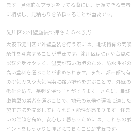
ます。具体的なプランを立てる際には、信頼できる業者
外壁塗装の種類とそのメリット
に相談し、見積もりを依頼することが重要です。
最適な外壁塗装業者の探し方
相場を知って安心の外壁塗装選び
淀川区の外壁塗装で押さえるべき点
住まいを守る外壁塗装のコツ
大阪市淀川区で外壁塗装を行う際には、地域特有の気候
外壁塗装で住まいの寿命を延ばす
条件を考慮することが重要です。淀川区は梅雨や台風の
外壁塗装のメンテナンスの重要性
影響を受けやすく、湿度が高い環境のため、防水性能の
防水性能を高める外壁塗装の秘訣
高い塗料を選ぶことが求められます。また、都市部特有
外壁塗装で住まいを美しく保つ
の排気ガスや大気汚染に強い塗料を選ぶことで、外壁の
外壁塗装のカビ対策と防止策
劣化を防ぎ、美観を保つことができます。さらに、地域
密着型の業者を選ぶことで、地元の気候や環境に適した
外壁塗装の耐久性を考慮した選び方
施工方法を提案してもらえる可能性が高まります。住ま
淀川区の外壁塗装で失敗しないために
いの価値を高め、安心して暮らすためには、これらのポ
外壁塗装のよくある失敗例と対策
イントをしっかりと押さえておくことが重要です。
業者選びで注意すべきポイント