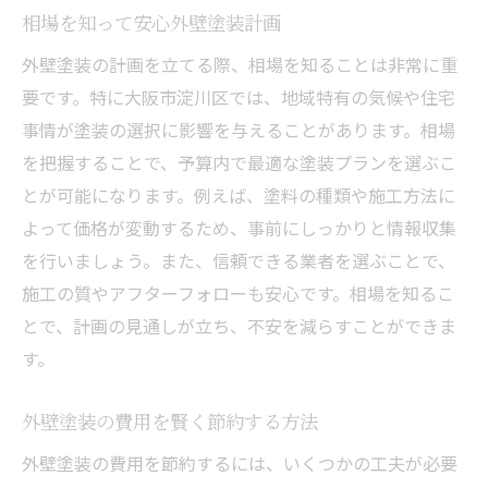
外壁塗装の施工前に確認すること
相場を知って安心外壁塗装計画
外壁塗装で見落としがちなポイント
外壁塗装の計画を立てる際、相場を知ることは非常に重
外壁塗装の契約トラブルを防ぐ方法
要です。特に大阪市淀川区では、地域特有の気候や住宅
信頼できる業者と外壁塗装を進める
事情が塗装の選択に影響を与えることがあります。相場
大阪市淀川区での外壁塗装の最新情報
を把握することで、予算内で最適な塗装プランを選ぶこ
とが可能になります。例えば、塗料の種類や施工方法に
外壁塗装の新技術とその効果
よって価格が変動するため、事前にしっかりと情報収集
外壁塗装で注目のトレンドを知る
を行いましょう。また、信頼できる業者を選ぶことで、
淀川区で人気の外壁塗装カラー
施工の質やアフターフォローも安心です。相場を知るこ
環境に優しい外壁塗装の選び方
とで、計画の見通しが立ち、不安を減らすことができま
外壁塗装の最新事例をチェック
す。
外壁塗装の新しい材料とその利点
外壁塗装の費用対効果を高める方法
外壁塗装の費用を賢く節約する方法
コストを抑えつつ質を保つ外壁塗装
外壁塗装の費用を節約するには、いくつかの工夫が必要