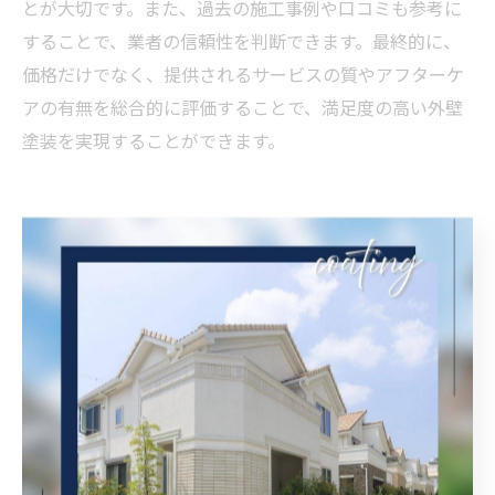
とが大切です。また、過去の施工事例や口コミも参考に
することで、業者の信頼性を判断できます。最終的に、
価格だけでなく、提供されるサービスの質やアフターケ
アの有無を総合的に評価することで、満足度の高い外壁
塗装を実現することができます。
外壁塗装の選び方と大阪市淀川区
の相場
淀川区で選ばれる外壁塗装の特徴
外壁塗装は、住まいの美観と耐久性を保つために欠かせ
ないメンテナンスです。大阪市淀川区では、特に耐久性
と美観の両方を兼ね備えた塗装が選ばれる傾向にありま
す。これは、都市部特有の厳しい気候条件や、風雨によ