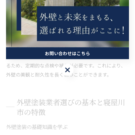
施工後の保証とメンテナンス
外壁塗装工事の施工後には、保証とメンテナンスが重要
です。信頼できる業者は、施工後の保証期間を明確に示
し、問題が発生した際には迅速に対応してくれます。ま
た、定期的なメンテナンスを提案してくれるかどうかも
お問い合わせはこちら
業者選びのポイントです。特に、外壁は風雨にさらされ
るため、定期的な点検や補修が必要です。これにより、
お問い合わせはこちら
外壁の美観と耐久性を長く保つことができます。
外壁塗装業者選びの基本と寝屋川
市の特徴
外壁塗装の基礎知識を学ぶ