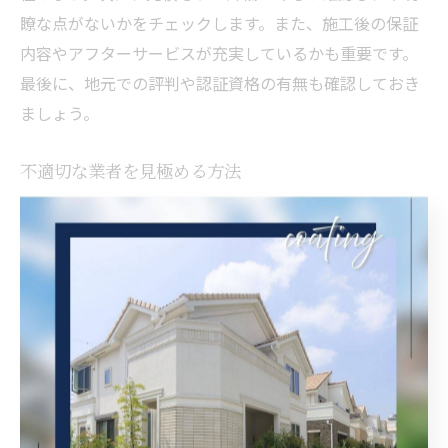
瞭な点がないかをチェックします。また、施工後の保証
内容やアフターサービスが充実しているかも重要です。
最後に、地元での評判や認証資格の有無も確認しておき
ましょう。
不適切な業者を見極める方法
不適切な外壁塗装業者を見極める方法として、まずは営
業手法に注意を払いましょう。しつこい勧誘や契約を急
がせる業者は避けるべきです。また、異常に安い見積も
りを提示する業者も注意が必要で、後から追加費用を請
求されるリスクがあります。さらに、過去のトラブルや
クレームが多い業者も避けるべきです。インターネット
や口コミサイトでの評価を参考にし、信頼できる業者を
選びましょう。