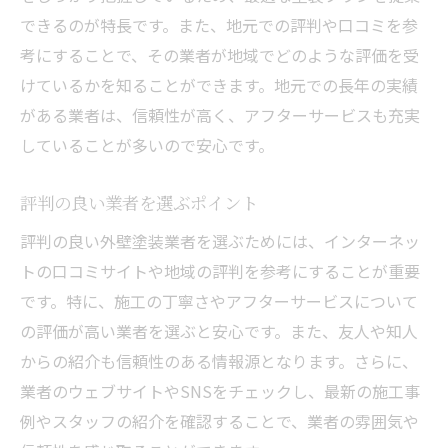
外壁材の種類と選び方
できるのが特長です。また、地元での評判や口コミを参
無料見積もりの活用術
考にすることで、その業者が地域でどのような評価を受
契約前の最終確認事項
けているかを知ることができます。地元での長年の実績
外壁塗装業者選びのコツと寝屋川市での実例
がある業者は、信頼性が高く、アフターサービスも充実
していることが多いので安心です。
効果的な業者選びの手順
寝屋川市での成功事例紹介
評判の良い業者を選ぶポイント
業者の実績を評価する方法
評判の良い外壁塗装業者を選ぶためには、インターネッ
信頼できる業者の特徴とは
トの口コミサイトや地域の評判を参考にすることが重要
施工品質を見極めるポイント
です。特に、施工の丁寧さやアフターサービスについて
寝屋川市の住宅に最適な塗装
の評価が高い業者を選ぶと安心です。また、友人や知人
寝屋川市の外壁塗装業者を選ぶ際のチェックリ
からの紹介も信頼性のある情報源となります。さらに、
スト
業者のウェブサイトやSNSをチェックし、最新の施工事
外壁塗装業者選びで押さえる点
例やスタッフの紹介を確認することで、業者の雰囲気や
寝屋川市特有のポイントを確認