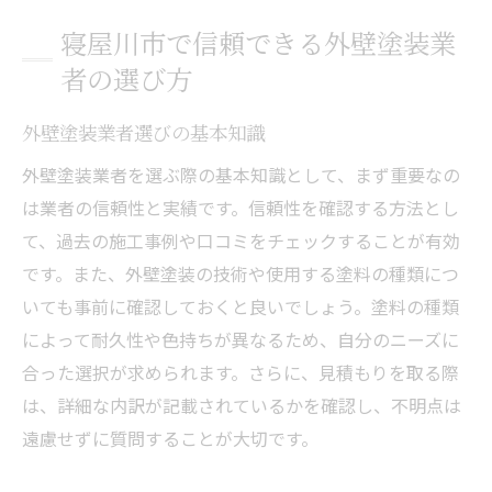
アフターサービスの重要性
寝屋川市で信頼できる外壁塗装業
外壁塗装業者選びで失敗しないためのポイント
者の選び方
外壁塗装で注目すべき点とは
外壁塗装業者選びの基本知識
契約前に確認すべき重要項目
寝屋川市の業者選びポイント
外壁塗装業者を選ぶ際の基本知識として、まず重要なの
は業者の信頼性と実績です。信頼性を確認する方法とし
トラブルを避けるための手続き
て、過去の施工事例や口コミをチェックすることが有効
保証内容で選ぶ業者の基準
です。また、外壁塗装の技術や使用する塗料の種類につ
口コミを活用した業者選び
いても事前に確認しておくと良いでしょう。塗料の種類
寝屋川市の外壁塗装業者を選ぶ際の注意点
によって耐久性や色持ちが異なるため、自分のニーズに
業者選びで避けたい失敗例
合った選択が求められます。さらに、見積もりを取る際
外壁塗装前に知っておくべきこと
は、詳細な内訳が記載されているかを確認し、不明点は
寝屋川市の工事事例を参考にする
遠慮せずに質問することが大切です。
信頼性を確認するチェックリスト