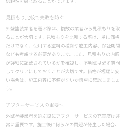
信頼性を感じ取ることができます。
専門知識を持つ業者を選ぶ
見積もり比較で失敗を防ぐ
契約時の注意点をリスト化
外壁塗装業者を選ぶ際は、複数の業者から見積もりを取
アフターケアの有無を確認
ることが大切です。見積もりを比較する際は、単に価格
実際に訪問して業者を選定
だけでなく、使用する塗料の種類や施工内容、保証期間
失敗しない外壁塗装業者選びの秘訣in寝屋川市
なども考慮する必要があります。また、見積もりの内訳
寝屋川市での業者選び成功事例
が詳細に記載されているかを確認し、不明点は必ず質問
外壁塗装での失敗を防ぐ心得
してクリアにしておくことが大切です。価格が極端に安
寝屋川市の推薦業者を活用する
い場合は、施工内容に不備がないか慎重に確認しましょ
契約前の重要チェック項目
う。
見積もりと実施価格の相違に注意
アフターサービスの重要性
経験と技術力を持つ業者を選ぶ
外壁塗装業者を選ぶ際にアフターサービスの充実度は非
常に重要です。施工後に何らかの問題が発生した場合、