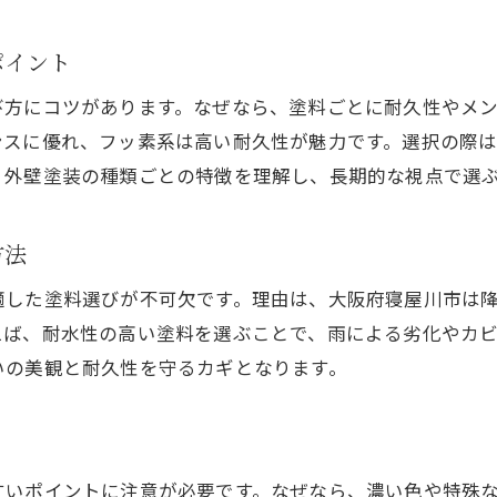
耐久性を重視した外壁塗装の選び方
ポイント
外壁塗装で長持ちさせる種類とは
び方にコツがあります。なぜなら、塗料ごとに耐久性やメ
外壁塗装の種類によるコスト比較のポイント
ンスに優れ、フッ素系は高い耐久性が魅力です。選択の際
外壁塗装の種類と助成金活用の実践術
、外壁塗装の種類ごとの特徴を理解し、長期的な視点で選
外壁塗装の種類選びで助成金を最大活用
申請しやすい外壁塗装の種類と手続き
方法
外壁塗装の補助金条件と選び方のポイント
適した塗料選びが不可欠です。理由は、大阪府寝屋川市は
種類ごとに異なる外壁塗装の活用事例
えば、耐水性の高い塗料を選ぶことで、雨による劣化やカ
寝屋川市でおすすめの外壁塗装助成金術
いの美観と耐久性を守るカギとなります。
外壁塗装の種類と助成金手続きの流れ
すいポイントに注意が必要です。なぜなら、濃い色や特殊