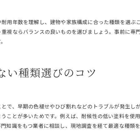
寝屋川市で外壁塗装助成金を活かすコツ
外壁塗装の種類と助成金の最新動向
や耐用年数を理解し、建物や家族構成に合った種類を選ぶ
外壁塗装の種類選びで重視したい要素
ト重視ならバランスの良いものを選びましょう。事前に専
外壁塗装選びで大切な耐久性とコスト比較
す。
色選びが外壁塗装の種類に与える影響
外壁塗装の種類とメンテナンス性の関係
ない種類選びのコツ
寝屋川市で選ばれる外壁塗装の特徴
外壁塗装の種類別に考える将来の手間
施工例を参考にした外壁塗装選びのコツ
外壁塗装の種類による耐久性と選び方
ことで、早期の色褪せやひび割れなどのトラブルが発生し
まうことが多いためです。例えば、耐候性の低い塗料を使
外壁塗装の種類別に見る耐久年数の違い
専門知識をもつ業者に相談し、現地調査を経て最適な種類
寝屋川市の気候に合う外壁塗装の耐久性
。
外壁塗装の種類で変わるメンテナンス頻度