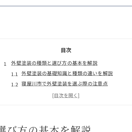
目次
外壁塗装の種類と選び方の基本を解説
外壁塗装の基礎知識と種類の違いを解説
寝屋川市で外壁塗装を選ぶ際の注意点
外壁塗装の種類ごとの費用感や特徴
外壁塗装におすすめな塗料の選定方法
大阪エリアで人気の外壁塗装タイプとは
外壁塗装で後悔しない種類の見極め方
選び方の基本を解説