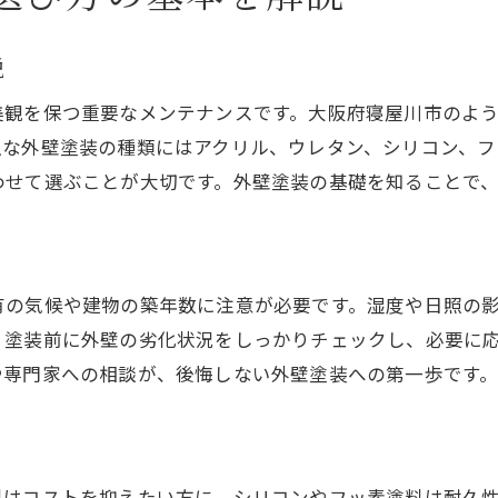
外壁塗装で失敗しない種類選びのコツ
外壁塗装でよくある失敗例と対策
説
外壁塗装の種類ごとに異なる選び方のポイント
美観を保つ重要なメンテナンスです。大阪府寝屋川市のよ
寝屋川市の気候に強い外壁塗装を選ぶ方法
主な外壁塗装の種類にはアクリル、ウレタン、シリコン、フ
外壁塗装で避けたい色や素材の注意点
わせて選ぶことが大切です。外壁塗装の基礎を知ることで
外壁塗装を長持ちさせる種類の選択基準
施工例に学ぶ外壁塗装の成功ポイント
外壁塗装の種類ごとの特徴とメリット
有の気候や建物の築年数に注意が必要です。湿度や日照の
代表的な外壁塗装種類の特徴を比較
、塗装前に外壁の劣化状況をしっかりチェックし、必要に
外壁塗装の種類ごとに異なる耐久性の違い
や専門家への相談が、後悔しない外壁塗装への第一歩です
外壁塗装で人気のシリコンとフッ素の違い
各外壁塗装のメリットとデメリット解説
寝屋川市で選ばれる外壁塗装の理由
料はコストを抑えたい方に、シリコンやフッ素塗料は耐久