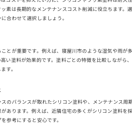
実績豊富な施工例からみる外壁塗装の種類
フッ素は長期的なメンテナンスコスト削減に役立ちます。
外壁塗装の種類別に知る補助金情報
ンに合わせて選択しましょう。
外壁塗装の種類選びと補助金申請の流れ
外壁塗装で活用できる助成金の最新情報
寝屋川市の外壁塗装補助金の対象例
ることが重要です。例えば、寝屋川市のような湿気や雨が
種類ごとに異なる外壁塗装の補助金条件
の高い塗料が効果的です。塗料ごとの特徴を比較しながら
外壁塗装で助成金を受けるための注意点
します。
外壁塗装の種類別に見る補助金実例
お問い合わせはこちら
お問い合わせはこちら
外壁塗装の種類と助成金利用のポイント
は
外壁塗装の種類を選ぶ前に知る助成金制度
ンスのバランスが取れたシリコン塗料や、メンテナンス周
助成金活用でお得に外壁塗装する方法
果があります。例えば、近隣住宅の多くがシリコン塗料を
補助金申請に強い外壁塗装の選び方
プを参考にすると安心です。
外壁塗装の種類別に見る助成金の違い