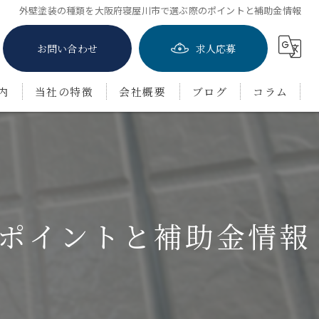
外壁塗装の種類を大阪府寝屋川市で選ぶ際のポイントと補助金情報
お問い合わせ
求人応募
内
当社の特徴
会社概要
ブログ
コラム
屋根塗装
防水工事
茨木市の外壁塗装
ポイントと補助金情報
豊中市の外壁塗装
吹田市の外壁塗装