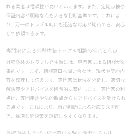
れる業者は信頼性が高いといえます。また、定期点検や
外壁塗装の色選びで後悔しないための注意点
保証内容が明確な点も大きな判断基準です。これによ
外壁塗装トラブル相談で多い色選びの失敗
り、万一のトラブル時にも迅速な対応が期待でき、安心
例
して依頼できます。
外壁塗装の色で後悔しない選択をする方法
外壁塗装でやめたほうがいい色とその理由
専門家による外壁塗装トラブル相談の流れと利点
外壁塗装トラブル相談から学ぶ色選びの工
外壁塗装のトラブル発生時には、専門家による相談が効
夫
果的です。まず、相談窓口へ問い合わせ、現状や契約内
外壁塗装色選びで避けるべきポイント解説
容を整理して伝えます。専門家は状況を分析し、適切な
外壁塗装の色選びに役立つ相談窓口の活用
解決策やアドバイスを段階的に案内します。専門家の利
法
点は、専門用語や法的観点からもアドバイスを受けられ
外壁塗装トラブル相談の最新傾向と安心対策
る点です。これにより、自己判断による対応ミスを防
ぎ、最適な解決策を選択しやすくなります。
外壁塗装トラブル相談の現状と増加傾向の
背景
外壁塗装トラブル相談窓口を賢く活用する方法