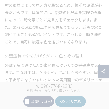
壁の素材によって見え方が異なるため、慎重な確認が必
要だからです。具体的には、複数の色見本を実際の外壁
に貼って、時間帯ごとに見え方をチェックします。ま
た、業者に過去の施工事例を見せてもらう、近隣の家と
調和することも確認ポイントです。こうした手順を踏む
ことで、自宅に最適な色を選びやすくなります。
外壁塗装でやめたほうがいい色とその理由
外壁塗装で避けた方が良い色にはいくつか共通点があり
ます。主な理由は、色褪せや汚れが目立ちやすい、周囲
と不調和になりやすいといった実用面でのデメリットが
090-7768-2233
挙げられます。代表的な具体例としては、極端に濃い色
※繋がらない場合は折り返しいたします。
や鮮やかすぎる色、または真っ白などがあり、これらは
経年劣化が目立ちやすい傾向があります。こうした色を
お問い合わせ
求人応募
選ばないことで、長期間美観を保ちやすく、トラブルを