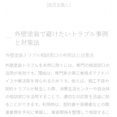
よくある外壁塗装トラブル事例と事前対策
のコツ
外壁塗装で発生しやすい相談内容と解決策
外壁塗装トラブル相談ブログから学ぶ注意
外壁塗装で避けたいトラブル事例
ポイント
と対策法
外壁塗装トラブル弁護士への相談が必要な
ケース
外壁塗装トラブル相談窓口の利用法と注意点
外壁塗装の失敗を防ぐための24時間相談活
外壁塗装トラブルを未然に防ぐには、専門の相談窓口の
用法
活用が有効です。理由は、専門家の第三者視点でアドバ
信頼できる外壁塗装相談窓口の選び方
イスや解決策を得られるためです。例えば、施工不良や
外壁塗装相談窓口加盟店の選定ポイント解
契約トラブルが発生した際、消費生活センターや自治体
説
の相談窓口を活用することで、適切な対応策を迅速に知
専門家による外壁塗装トラブル相談の流れ
ることができます。利用時は、契約書や見積書などの関
と利点
連書類を手元に準備し、事実関係を整理して相談するこ