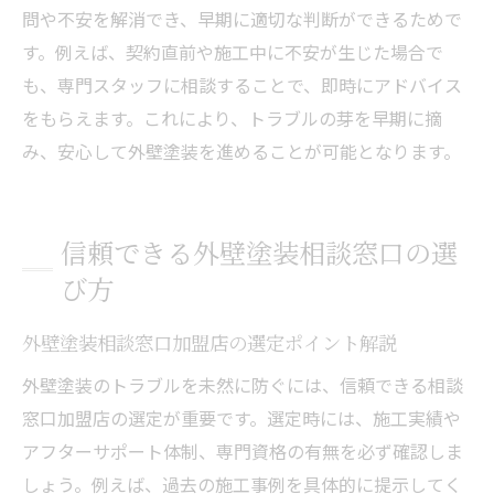
問や不安を解消でき、早期に適切な判断ができるためで
イント
す。例えば、契約直前や施工中に不安が生じた場合で
消費者センターと外壁塗装トラブル弁護士
も、専門スタッフに相談することで、即時にアドバイス
の使い分け
をもらえます。これにより、トラブルの芽を早期に摘
外壁塗装のトラブル回避に役立つ実践知識
み、安心して外壁塗装を進めることが可能となります。
外壁塗装トラブル相談ブログから得る実例
と教訓
外壁塗装トラブルの未然防止に役立つ見積
信頼できる外壁塗装相談窓口の選
もり術
び方
外壁塗装で後悔しないための契約内容チェ
ック法
外壁塗装相談窓口加盟店の選定ポイント解説
外壁塗装トラブル相談窓口の実践的な使い
外壁塗装のトラブルを未然に防ぐには、信頼できる相談
方
窓口加盟店の選定が重要です。選定時には、施工実績や
外壁塗装悪質業者リストで注意すべき点
アフターサポート体制、専門資格の有無を必ず確認しま
しょう。例えば、過去の施工事例を具体的に提示してく
外壁塗装の24時間トラブル相談活用術