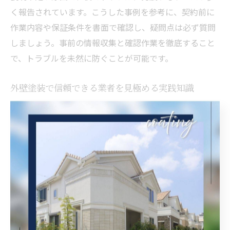
く報告されています。こうした事例を参考に、契約前に
作業内容や保証条件を書面で確認し、疑問点は必ず質問
しましょう。事前の情報収集と確認作業を徹底すること
で、トラブルを未然に防ぐことが可能です。
外壁塗装で信頼できる業者を見極める実践知識
信頼できる外壁塗装業者を選ぶには、実践的な見極めポ
イントが役立ちます。具体的には、施工実績の提示、資
格や許可の有無、アフターサポート体制の説明などが挙
げられます。理由は、これらが業者の誠実さや技術力の
裏付けになるからです。例えば、過去の施工例や口コミ
を確認し、定期的な点検やメンテナンス対応の有無も確
認しましょう。こうした実践知識を活かし、安心して任
せられる業者を選びましょう。