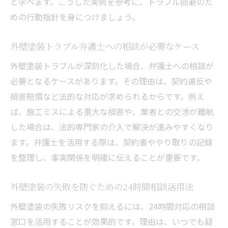
と学べます。こうした実例を参考に、トラブル回避のた
び方
めの行動指針を身につけましょう。
外壁塗装相談24時間受付の利便性と注意点
外壁塗装トラブル弁護士と消費者窓口の違
外壁塗装トラブル弁護士への相談が必要なケース
い
外壁塗装トラブルが深刻化した場合、弁護士への相談が
消費者センターを活用した外壁塗装の悩み解決
必要となるケースがあります。その理由は、契約違反や
外壁塗装消費者センターで相談できる内容
損害賠償など法的な対応が求められるからです。例え
とは
ば、施工ミスによる重大な損害や、業者との交渉が難航
国民生活センター外壁塗装トラブルの相談
した場合は、法的専門家の介入で解決が進みやすくなり
事例
ます。弁護士を活用する際は、契約書ややり取りの記録
外壁塗装トラブル相談での消費者センター
を整理し、事実関係を明確に伝えることが重要です。
活用術
外壁塗装の失敗を防ぐための24時間相談活用法
外壁塗装消費者センターを利用する時の注
意事項
外壁塗装の失敗リスクを抑えるには、24時間対応の相談
窓口を活用することが効果的です。理由は、いつでも疑
外壁塗装トラブル相談時に必要な準備とポ