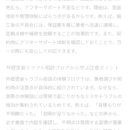
外壁塗装トラブル相談から学ぶ業者選定の
色むら、アフターサポート不足などです。理由は、塗装
注意点
技術や管理体制にばらつきがあるからです。例えば、施
外壁塗装で信頼できる業者を見極める実践
工後の不具合には、保証書を基に業者へ迅速に連絡し、
知識
定期点検や補修を依頼することが効果的です。また、契
外壁塗装相談窓口を活用した業者チェック
約時にアフターサポート体制を確認しておくことで、万
方法
一の際にも安心して対応できます。
外壁塗装で失敗しないための安心相談先
外壁塗装トラブル相談ブログから学ぶ注意ポイント
外壁塗装トラブル相談窓口で得られる安心
サポート
外壁塗装トラブル相談の体験ブログでは、業者選びや契
約時の注意点が具体的に紹介されています。なぜなら、
外壁塗装消費者センターを活用した相談の
実際の体験談には現場で起こりがちなミスやトラブルの
流れ
傾向が集約されているためです。例えば、「見積もりが
外壁塗装の失敗回避は早めの相談がカギと
不明瞭だった」「説明が足りなかった」などの声から、
なる理由
必ず書面で内容を確認し、不明点は質問する習慣が重要
外壁塗装トラブルを防ぐための相談先の選