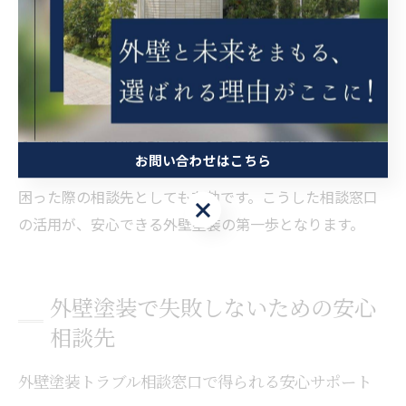
外壁塗装相談窓口を活用した業者チェック方法
外壁塗装の相談窓口を利用することで、業者選定の信頼
性を高めることができます。理由は、第三者の客観的な
意見や、過去のトラブル事例を知ることができるからで
す。例えば、消費者センターや自治体の相談窓口に相談
お問い合わせはこちら
し、業者の評判やトラブル歴を確認しましょう。また、
困った際の相談先としても有効です。こうした相談窓口
お問い合わせはこちら
の活用が、安心できる外壁塗装の第一歩となります。
外壁塗装で失敗しないための安心
相談先
外壁塗装トラブル相談窓口で得られる安心サポート