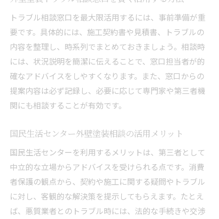
外壁塗装トラブル相談24時間対応サービス
の特徴
トラブル相談窓口を最大限活用するには、事前準備が重
要です。具体的には、施工契約書や見積書、トラブルの
外壁塗装トラブル相談窓口の新たな対策方
内容を整理し、時系列でまとめておきましょう。相談時
法
には、状況説明を簡潔に伝えることで、窓口担当者が的
外壁塗装トラブル弁護士による最新事例と
確なアドバイスをしやすくなります。また、窓口からの
対策
提案内容は必ず記録し、必要に応じて専門家や第三者機
外壁塗装トラブル相談に強い消費者センタ
関にも相談することが有効です。
ーの活用
外壁塗装トラブルを未然に防ぐ最新ポイン
国民生活センター外壁塗装相談の活用メリット
ト
国民生活センターを利用するメリットは、第三者として
中立的な立場からアドバイスを受けられる点です。消費
者保護の観点から、契約や施工に関する疑問やトラブル
に対し、客観的な解決策を提示してもらえます。たとえ
ば、悪質業者とのトラブル時には、法的な手続きや交渉