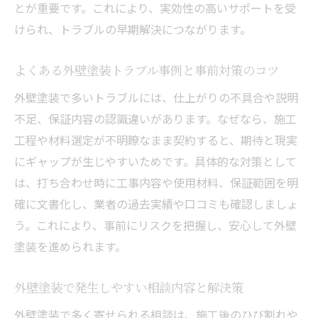
外壁塗装トラブル相談窓口を賢く活用する
とが重要です。これにより、実効性の高いサポートを受
方法
けられ、トラブルの早期解決につながります。
国民生活センター外壁塗装相談の活用メリ
よくある外壁塗装トラブル事例と事前対策のコツ
ット
外壁塗装で多いトラブルには、仕上がりの不具合や説明
外壁塗装消費者センターの相談手順と注意
不足、保証内容の認識違いがあります。なぜなら、施工
点
工程や材料選定が不明瞭なまま契約すると、期待と現実
信頼性重視の外壁塗装相談窓口の見極め方
にギャップが生じやすいためです。具体的な対策として
悪質業者を見抜く外壁塗装のポイント解説
は、打ち合わせ時に工事内容や使用材料、保証範囲を明
外壁塗装悪質業者リストを参考にした業者
確に文書化し、業者の過去実績や口コミも確認しましょ
選び
う。これにより、事前にリスクを把握し、安心して外壁
外壁塗装トラブル防止のための見積もり比
塗装を進められます。
較術
外壁塗装で注意すべき悪質業者の特徴と見
外壁塗装で発生しやすい相談内容と解決策
抜き方
外壁塗装で多く寄せられる相談は、施工後のひび割れや