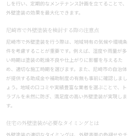
しを行い、定期的なメンテナンス計画を立てることで、
外壁塗装助成金の申請手続きと必要書類
外壁塗装の効果を最大化できます。
助成金を活用した外壁塗装のメリットとは
尼崎市で外壁塗装を検討する際の注意点
外壁塗装で受けられる補助制度のポイント
助成金を上手に使う外壁塗装予算の立て方
尼崎市で外壁塗装を行う際は、地域特有の気候や環境条
件を考慮することが重要です。例えば、湿度や雨量が多
口コミから学ぶ外壁塗装助成金活用事例
い時期は塗装の乾燥不良や仕上がりに影響を与えるた
費用相場から見る外壁塗装の予算計画術
め、適切な施工時期を選びます。また、尼崎市の自治体
外壁塗装の費用相場と見積もりポイント
が提供する助成金や補助制度の有無も事前に確認しまし
尼崎市での外壁塗装費用を抑えるコツ
ょう。地域の口コミや実績豊富な業者を選ぶことで、ト
外壁塗装の平均料金と予算組みの考え方
ラブルを未然に防ぎ、満足度の高い外壁塗装が実現しま
費用対効果の高い外壁塗装の選び方とは
す。
口コミでわかる外壁塗装の価格の違い
住宅の外壁塗装が必要なタイミングとは
助成金を使った外壁塗装の賢い予算術
色選びで失敗しない外壁塗装のコツとは
外壁塗装の適切なタイミングは、外壁表面の色褪せやチ