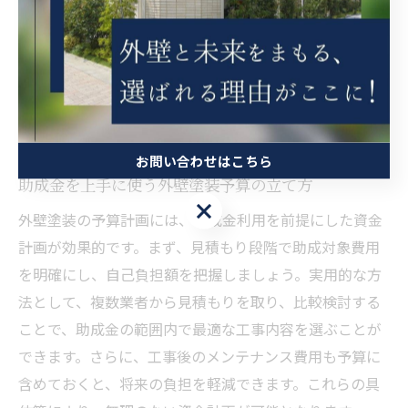
者を利用すること、多くの場合リフォーム工事の一部が
補助対象となることです。具体的な手順として、事前に
市の公式サイトや窓口で最新情報を確認し、条件に合っ
た工事計画を立てることが重要です。これにより、補助
制度の恩恵を最大限に活用できます。
お問い合わせはこちら
助成金を上手に使う外壁塗装予算の立て方
お問い合わせはこちら
外壁塗装の予算計画には、助成金利用を前提にした資金
計画が効果的です。まず、見積もり段階で助成対象費用
を明確にし、自己負担額を把握しましょう。実用的な方
法として、複数業者から見積もりを取り、比較検討する
ことで、助成金の範囲内で最適な工事内容を選ぶことが
できます。さらに、工事後のメンテナンス費用も予算に
含めておくと、将来の負担を軽減できます。これらの具