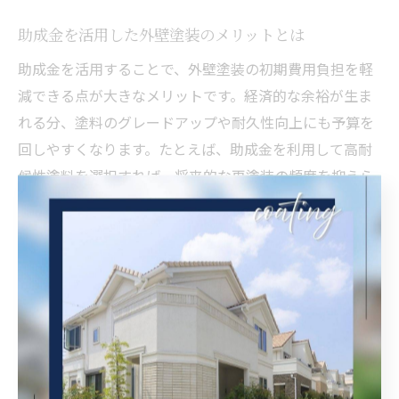
助成金を活用した外壁塗装のメリットとは
助成金を活用することで、外壁塗装の初期費用負担を軽
減できる点が大きなメリットです。経済的な余裕が生ま
れる分、塗料のグレードアップや耐久性向上にも予算を
回しやすくなります。たとえば、助成金を利用して高耐
候性塗料を選択すれば、将来的な再塗装の頻度を抑えら
れ、住宅の資産価値維持にもつながります。結果とし
て、費用対効果の高いメンテナンスが可能となり、長期
的な安心を得られるでしょう。
外壁塗装で受けられる補助制度のポイント
外壁塗装に関する補助制度は、対象となる工事内容や住
宅の条件、施工業者の登録状況など細かい基準が設けら
れています。代表的なポイントは、地域密着型の施工業