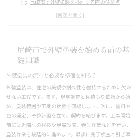
尼崎市で外壁塗装を検討する際の注意点
住宅の外壁塗装が必要なタイミングとは
外壁塗装の助成金や相場情報の調べ方
口コミから分かる外壁塗装業者の選び方
外壁塗装で後悔しないための基礎知識
尼崎市で外壁塗装を始める前の基
住宅の美観を守る外壁塗装の重要ポイント
礎知識
外壁塗装で住宅の美観を長く保つコツ
外壁塗装の流れと必要な準備を知ろう
色選びが外壁塗装の印象を左右する理由
外壁塗装の耐久性とメンテナンスの関係
外壁塗装は、住宅の美観や耐久性を維持するために欠か
せない工程です。まず、現地調査と見積もり依頼から始
評判の良い外壁塗装業者を見極める方法
め、塗装範囲や下地の状態を確認します。次に、塗料や
外壁塗装で失敗しない塗料選びのポイント
色の選定、予算計画を立て、契約を結びます。工事開始
美観と機能性を兼ね備えた外壁塗装の秘訣
前には近隣への挨拶や足場設置、養生作業などを行い、
外壁塗装の助成金を尼崎市で賢く活用する方法
塗装作業を段階的に進めます。最後に完了検査と引き渡
尼崎市の外壁塗装助成金の最新情報を解説