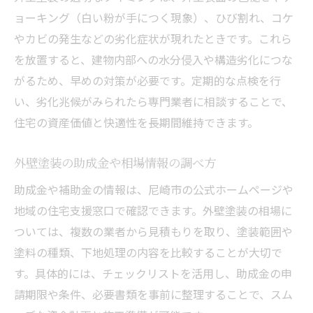
ョーキング（白い粉が手につく現象）、ひび割れ、コケ
外壁塗装で避けたい色選びの落とし穴
やカビの発生などの劣化症状が現れたときです。これら
住宅に合う外壁塗装のカラー選択法
を放置すると、建物内部への水分侵入や構造劣化につな
外壁塗装の色選びで後悔しないために
がるため、早めの対策が必要です。定期的な点検を行
尼崎市の住宅に多い外壁塗装の人気色
い、劣化兆候がみられたら専門業者に相談することで、
口コミから分かる外壁塗装色選び事例
住宅の資産価値と快適性を長期間維持できます。
外壁塗装で住宅の印象を変えるポイント
外壁塗装の助成金や相場情報の調べ方
外壁塗装のタイミングと劣化サインを見極める
外壁塗装が必要な劣化サインの見分け方
助成金や補助金の情報は、尼崎市の公式ホームページや
外壁塗装の寿命と最適なタイミングとは
地域の住宅支援窓口で確認できます。外壁塗装の相場に
ついては、複数の業者から見積もりを取り、塗装範囲や
劣化を放置した際の外壁塗装のリスク
塗料の種類、下地処理の内容を比較することが大切で
外壁塗装を長持ちさせるメンテナンス法
す。具体的には、チェックリストを活用し、助成金の申
口コミで語られる外壁塗装の時期選び
請期限や条件、必要書類を事前に整理することで、スム
外壁塗装の点検ポイントと費用節約術