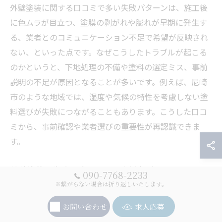
外壁塗装に関する口コミで多い失敗パターンは、施工後
に色ムラが目立つ、塗膜の剥がれや膨れが早期に発生す
る、業者とのコミュニケーション不足で希望が反映され
ない、といった点です。なぜこうしたトラブルが起こる
のかというと、下地処理の不備や塗料の選定ミス、事前
説明の不足が原因となることが多いです。例えば、尼崎
市のような地域では、湿度や気候の特性を考慮しない塗
料選びが失敗につながることもあります。こうした口コ
ミから、事前確認や業者選びの重要性が再認識できま
す。
外壁塗装の失敗を防ぐための確認事項
090-7768-2233
※繋がらない場合は折り返しいたします。
外壁塗装で失敗を防ぐには、事前の確認が不可欠です。
まず、塗装のタイミングや下地の状態、希望する色や仕
お問い合わせ
求人応募
上がりのイメージを明確に伝えることが大切です。ま