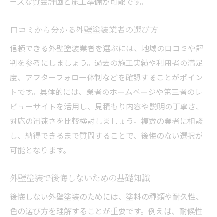
ーズな資金計画と施工準備が可能です。
口コミから学ぶ外壁塗装の失敗例と対策
外壁塗装口コミで多い失敗パターンとは
口コミから分かる外壁塗装業者の選び方
外壁塗装の失敗を防ぐための確認事項
信頼できる外壁塗装業者を選ぶには、地域の口コミや評
口コミを参考にした業者選びの注意点
判を参考にしましょう。過去の施工実績や利用者の満足
外壁塗装で後悔しないための具体策
度、アフターフォロー体制などを確認することがポイン
トです。具体的には、業者のホームページや第三者のレ
外壁塗装の実例から学ぶトラブル対策
ビューサイトを活用し、見積もり内容や説明の丁寧さ、
信頼できる外壁塗装業者の見極め方
対応の迅速さを比較検討しましょう。複数の業者に相談
長持ちする外壁塗装で住宅価値を高める秘訣
し、納得できるまで質問することで、後悔のない選択が
外壁塗装で住宅価値を維持するポイント
可能となります。
長持ちする外壁塗装の塗料選びと施工法
外壁塗装で資産価値を高めるための工夫
外壁塗装で後悔しないための基礎知識
住宅メンテナンスと外壁塗装の関係性
後悔しない外壁塗装のためには、塗料の種類や耐久性、
口コミで評価される外壁塗装の特徴
色の選び方を理解することが重要です。例えば、耐候性