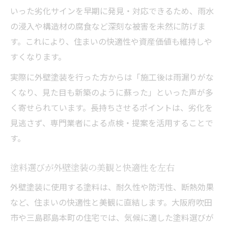
いった劣化サインを早期に発見・対応できるため、雨水
三島郡島本町で外壁塗装が重要な理由とは
の浸入や構造材の腐食など深刻な被害を未然に防げま
外壁塗装の地域特性を踏まえた塗料選び
す。これにより、住まいの快適性や資産価値も維持しや
地元で信頼される外壁塗装業者の見極め方
すくなります。
三島郡で役立つ外壁塗装の補助金情報
実際に外壁塗装を行った方からは「施工後は雨漏りがな
外壁塗装のトラブル防止ポイントを解説
くなり、見た目も新築のように蘇った」といった声が多
色選びで後悔しない外壁塗装の秘訣とは
く寄せられています。長持ちさせるポイントは、劣化を
外壁塗装の色選びで意識すべきポイント
見逃さず、専門業者による点検・提案を活用することで
人気色と避けたほうがいい色の違いを解説
す。
外壁塗装で後悔しないカラーコーディネー
ト
塗料選びが外壁塗装の美観と快適性を左右
塗料の色と汚れ・耐久性の関係を知る
外壁塗装に使用する塗料は、耐久性や防汚性、断熱効果
住まいの雰囲気を外壁塗装で一新する方法
など、住まいの快適性と美観に直結します。大阪府吹田
費用も品質も納得できる塗料の探し方
市や三島郡島本町の住宅では、気候に適した塗料選びが