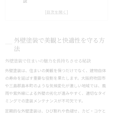
訣
塗料選びが外壁塗装の美観と快適性を左右
大阪府吹田市で重視すべき外壁塗装の基準
外壁塗装で防ぐ経年劣化とカビ・コケ対策
塗装前の下地処理が美観維持の決め手に
外壁塗装で美観と快適性を守る方
大阪府で塗料選びに迷ったときの指針
法
外壁塗装に適した塗料の基本と選び方のコ
ツ
外壁塗装で住まいの魅力を長持ちさせる秘訣
大阪府で人気の外壁塗装塗料の特徴と選択
外壁塗装は、住まいの美観を保つだけでなく、建物自体
法
の寿命を延ばす重要な役割を果たします。大阪府吹田市
塗料の耐久性が左右する外壁塗装の品質
や三島郡島本町のような気候変化が激しい地域では、風
外壁塗装で塗料選びに失敗しない注意点
雨や紫外線による外壁の劣化が進みやすく、適切なタイ
ミングでの塗装メンテナンスが不可欠です。
気候に合った塗料選びで長持ち外壁塗装
三島郡島本町の外壁塗装ポイント徹底解説
定期的な外壁塗装は、ひび割れや色褪せ、カビ・コケと