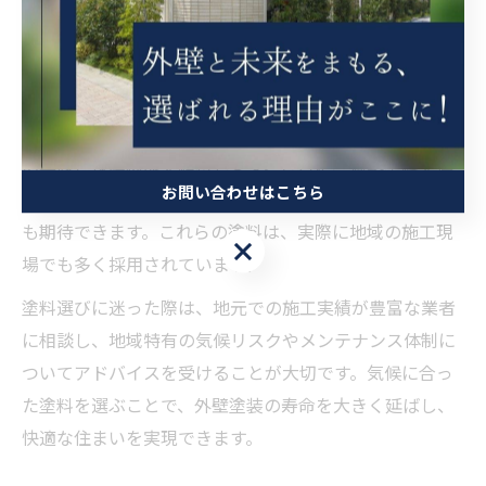
優れた塗料を選ぶことが、外壁塗装を長持ちさせるカギ
となります。
例えば、シリコンやフッ素系、無機系塗料は紫外線によ
る色褪せや雨水による劣化に強く、長期間にわたり外壁
の美観と保護機能を維持します。さらに、遮熱塗料を選
お問い合わせはこちら
択することで、夏場の室内温度上昇を抑え、省エネ効果
も期待できます。これらの塗料は、実際に地域の施工現
お問い合わせはこちら
場でも多く採用されています。
塗料選びに迷った際は、地元での施工実績が豊富な業者
に相談し、地域特有の気候リスクやメンテナンス体制に
ついてアドバイスを受けることが大切です。気候に合っ
た塗料を選ぶことで、外壁塗装の寿命を大きく延ばし、
快適な住まいを実現できます。