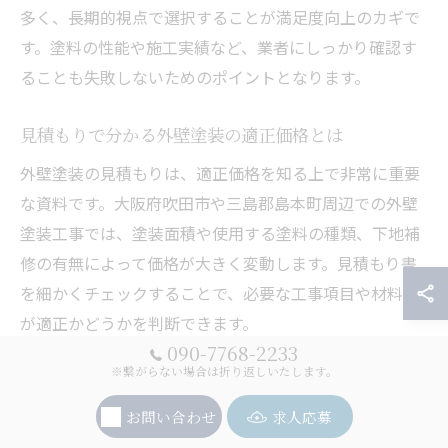
多く、長期的視点で選択することが満足度向上のカギで
す。塗料の性能や施工実績など、業者にしっかり確認す
ることも失敗しないためのポイントとなります。
見積もりで分かる外壁塗装の適正価格とは
外壁塗装の見積もりは、適正価格を知る上で非常に重要
な資料です。大阪府吹田市や三島郡島本町周辺での外壁
塗装工事では、塗装面積や使用する塗料の種類、下地補
修の有無によって価格が大きく変動します。見積もり書
を細かくチェックすることで、必要な工事項目や材料費
が適正かどうかを判断できます。
090-7768-2233
見積もり内容には「塗料名」「塗布回数」「下地処理費
※繋がらない場合は折り返しいたします。
用」「足場費用」などが明記されているか確認しましょ
お問い合わせ
求人応募
う。特に、曖昧な表記や一式表記が多い場合は、追加費