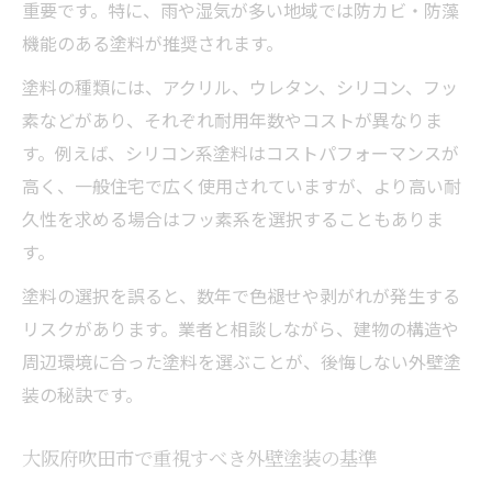
重要です。特に、雨や湿気が多い地域では防カビ・防藻
外壁塗装の費用と塗料の品質を両立させる
機能のある塗料が推奨されます。
見積もりで分かる外壁塗装の適正価格とは
塗料の種類には、アクリル、ウレタン、シリコン、フッ
外壁塗装の費用相場を知り賢く比較する方
素などがあり、それぞれ耐用年数やコストが異なりま
法
す。例えば、シリコン系塗料はコストパフォーマンスが
塗料選びでコスパ重視の外壁塗装を実現
高く、一般住宅で広く使用されていますが、より高い耐
追加費用が発生しない外壁塗装のポイント
久性を求める場合はフッ素系を選択することもありま
施工業者選びで失敗しないチェック項目
す。
外壁塗装業者の選び方で注意すべき点
塗料の選択を誤ると、数年で色褪せや剥がれが発生する
評判や口コミから分かる信頼できる業者像
リスクがあります。業者と相談しながら、建物の構造や
アフターサービスが充実した外壁塗装業者
周辺環境に合った塗料を選ぶことが、後悔しない外壁塗
無料見積もりや現地調査の活用ポイント
装の秘訣です。
外壁塗装で追加料金を防ぐ事前確認事項
大阪府吹田市で重視すべき外壁塗装の基準