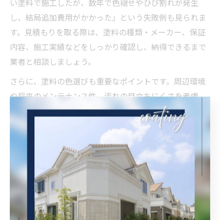
い塗料で施工したが、数年で色褪せやひび割れが発生
し、結局追加費用がかかった」という失敗例も見られま
す。見積もりを取る際は、塗料の種類・メーカー、保証
内容、施工実績などをしっかり確認し、納得できるまで
業者と相談しましょう。
さらに、塗料の色選びも重要なポイントです。周辺環境
や将来のメンテナンス性、汚れの目立ちにくさを考慮
し、極端に濃い色や鮮やかすぎる色は避けるのが一般的
です。塗料メーカーの色見本や、過去の施工事例を参考
に慎重に選ぶことが失敗を防ぐコツです。
気候に合った塗料選びで長持ち外壁塗装
大阪府吹田市・三島郡島本町は、夏の高温多湿や冬の寒
暖差、台風や梅雨時の降雨が特徴的な地域です。このよ
うな気候下では、防水性や耐候性、防カビ・防藻性能に