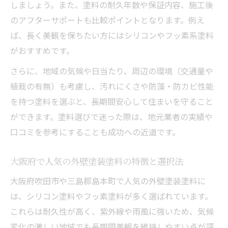
しましょう。また、塗料の耐久年数や保証内容、施工後
のアフターサポートも比較ポイントとなります。例え
ば、長く美観を保ちたい方にはシリコンやフッ素系塗料
がおすすめです。
さらに、地域の気候や日当たり、周辺の環境（交通量や
植栽の有無）も考慮し、汚れにくさや防藻・防カビ性能
を持つ塗料を選ぶと、長期間安心して住まいを守ること
ができます。塗料選びで迷った際は、地元業者の実績や
口コミを参考にすることも成功への近道です。
大阪府で人気の外壁塗装塗料の特徴と選択法
大阪府吹田市や三島郡島本町で人気の外壁塗装塗料に
は、シリコン塗料やフッ素塗料が多く選ばれています。
これらは耐久性が高く、紫外線や雨風に強いため、気候
変化の激しい地域でも長期間美観を維持しやすい点が評