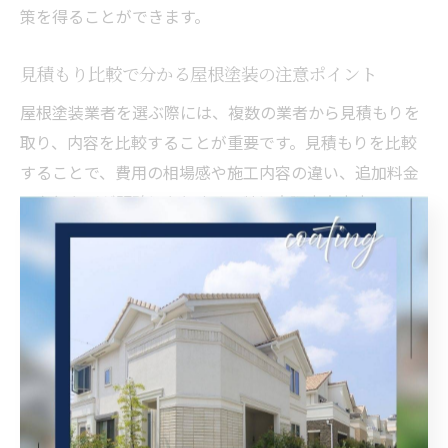
策を得ることができます。
見積もり比較で分かる屋根塗装の注意ポイント
屋根塗装業者を選ぶ際には、複数の業者から見積もりを
取り、内容を比較することが重要です。見積もりを比較
することで、費用の相場感や施工内容の違い、追加料金
の有無などが明確になります。特に大阪府大東市では、
価格差が大きい場合や、見積もりに含まれる作業内容が
異なることも多いので注意が必要です。
見積もり書で必ずチェックしたいポイントは、塗料の種
類・グレード、下地処理費用、足場代、保証内容などで
す。例えば、安価な見積もりの場合、下地処理や細かな
補修作業が省略されていることがあります。また、見積
もりにない追加工事が後から発生し、最終的な支払額が