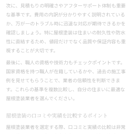
情
次に、見積もりの明確さやアフターサポート体制も重要
見積もり比較で分かる屋根塗装の注意ポイ
な基準です。費用の内訳が分かりやすく説明されている
ント
か、万が一のトラブル時に迅速な対応が期待できるかを
屋根塗装の契約時に注意したい重要事項
確認しましょう。特に屋根塗装は住まいの耐久性や防水
性に直結するため、値段だけでなく品質や保証内容も重
品質に自信のある屋根塗装とは何か
視することが大切です。
屋根塗装の品質を左右する技術と実績
高品質な屋根塗装に必要な塗料選びのポイ
最後に、職人の資格や技術力もチェックポイントです。
ント
国家資格を持つ職人が在籍しているかや、過去の施工事
例を見せてもらうことで、業者の信頼性を判断できま
屋根塗装の仕上がりを左右する職人の技術
す。これらの基準を複数比較し、自分の住まいに最適な
力
屋根塗装業者を選んでください。
施工前後で分かる屋根塗装の品質チェック
法
屋根塗装の口コミや実績を比較するポイント
長持ちする屋根塗装のためのメンテナンス
屋根塗装業者を選定する際、口コミと実績の比較は非常
方法