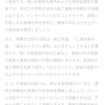
に有効です。特に大阪府大東市のような地域密着型の業
屋根塗装を安心して任せるためのポイント
者では、地元での評判や過去の施工事例が信頼性の指標
屋根塗装の保証内容とアフターサービスの
となります。インターネットの口コミサイトや、実際に
重要性
利用したお客様の声を参考に、業者の対応力や仕上がり
屋根塗装業者との信頼関係構築のコツ
の満足度を確認しましょう。
屋根塗装依頼時に確認したい契約書のチェ
また、実績を比較する際は「施工件数」「工事内容の
ック項目
幅」「過去のトラブル事例」などをチェックすると効果
屋根塗装後のトラブルを防ぐための具体策
的です。特に外壁塗装や防水工事など、屋根以外の実績
屋根塗装の工事中に気をつけたいポイント
も豊富な業者は技術力が高い傾向にあります。具体的な
費用相場を知って屋根塗装で失敗しないコツ
施工事例を写真で提示してもらうことで、塗装の品質や
屋根塗装の費用相場と見積もりの比較方法
仕上がりのイメージがつかみやすくなります。
屋根塗装費用の内訳と適正価格の見極め方
口コミや実績の比較では、単なる星評価だけでなく、実
屋根塗装で追加費用が発生しやすい注意点
際の体験談や業者の対応事例を重視しましょう。クレー
費用と品質を両立させる屋根塗装業者の選
ム対応やアフターフォローについての記載があれば、万
び方
が一の際にも安心して依頼できます。複数の情報を総合