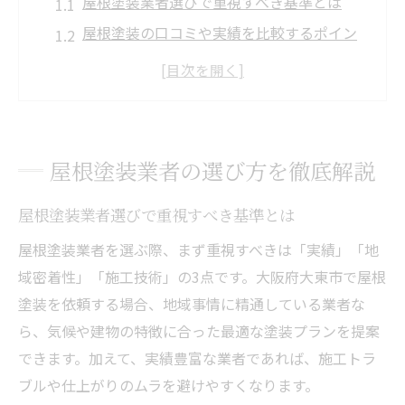
屋根塗装業者選びで重視すべき基準とは
屋根塗装の口コミや実績を比較するポイン
ト
信頼できる屋根塗装業者の見分け方と注意
点
無料見積もりを活用した屋根塗装業者比較
屋根塗装業者の選び方を徹底解説
術
屋根塗装業者選定で後悔しないチェック項
屋根塗装業者選びで重視すべき基準とは
目
屋根塗装業者を選ぶ際、まず重視すべきは「実績」「地
大阪府大東市で屋根塗装を依頼する際の注意点
域密着性」「施工技術」の3点です。大阪府大東市で屋根
大東市で屋根塗装依頼時のトラブル防止法
塗装を依頼する場合、地域事情に精通している業者な
屋根塗装の地元業者に相談するメリットと
ら、気候や建物の特徴に合った最適な塗装プランを提案
は
できます。加えて、実績豊富な業者であれば、施工トラ
屋根塗装依頼前に確認したい地域特有の事
ブルや仕上がりのムラを避けやすくなります。