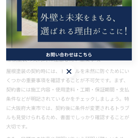
大幅に増えるケースも少なくありません。
「安い見積もりに飛びついて後悔した」という声もある
ため、単に金額だけでなく、工事内容や保証の有無、実
績や口コミも総合的に判断することが失敗しないコツで
す。
お問い合わせはこちら
屋根塗装の契約時に注意したい重要事項
お問い合わせはこちら
屋根塗装の契約時には、トラブルを未然に防ぐためにい
くつかの重要事項を確認することが不可欠です。まず、
契約書には施工内容・使用塗料・工期・保証期間・支払
条件などが明記されているかをチェックしましょう。特
に大阪府大東市では、契約後に条件が変更されるトラブ
ルも見受けられるため、書面でしっかり確認することが
大切です。