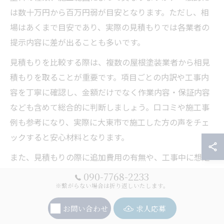
は数十万円から百万円弱が目安となります。ただし、相
場はあくまで目安であり、実際の見積もりでは各業者の
提示内容に差が出ることも多いです。
見積もりを比較する際は、複数の屋根塗装業者から相見
積もりを取ることが重要です。項目ごとの内訳や工事内
容を丁寧に確認し、金額だけでなく作業内容・保証内容
なども含めて総合的に判断しましょう。口コミや施工事
例も参考になり、実際に大東市で施工した方の声をチェ
ックすると安心材料となります。
また、見積もりの際に追加費用の有無や、工事中に想定
外の修繕が必要になった場合の対応方法も確認しておく
090-7768-2233
と、後々のトラブル回避につながります。費用の安さだ
※繋がらない場合は折り返しいたします。
けに着目せず、信頼できる業者選びが重要です。
お問い合わせ
求人応募