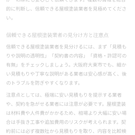
的に判断し、信頼できる屋根塗装業者を見極めてくださ
屋根塗装費用を抑えるための工夫ポイント
い。
屋根塗装に強い業者選びの最新事情
屋根塗装に強い業者の最新選定基準を紹介
信頼できる屋根塗装業者の見分け方と注意点
口コミや評判が良い屋根塗装業者の特徴
信頼できる屋根塗装業者を見分けるには、まず「見積も
屋根塗装業界で注目される新しいサービス
りや説明の透明性」「契約書の内容」「資格・許認可の
とは
有無」をチェックしましょう。大阪府大東市でも、細か
一括見積もり活用で屋根塗装業者を賢く選
い見積もりや丁寧な説明がある業者は安心感が高く、後
ぶ
のトラブルを防ぎやすくなります。
最新技術を導入した屋根塗装業者のメリッ
注意点としては、極端に安い見積もりを提示する業者
ト
や、契約を急がせる業者には注意が必要です。屋根塗装
は材料費や人件費がかかるため、相場より大幅に安い場
合は手抜き工事や追加費用のリスクが考えられます。契
約前には必ず複数社から見積もりを取り、内容を比較検