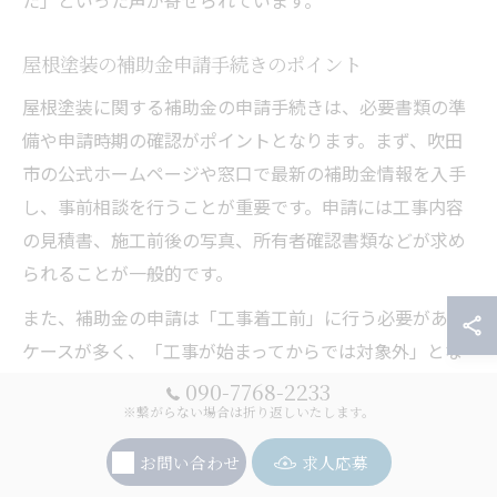
屋根塗装の補助金申請手続きのポイント
屋根塗装に関する補助金の申請手続きは、必要書類の準
備や申請時期の確認がポイントとなります。まず、吹田
市の公式ホームページや窓口で最新の補助金情報を入手
し、事前相談を行うことが重要です。申請には工事内容
の見積書、施工前後の写真、所有者確認書類などが求め
られることが一般的です。
また、補助金の申請は「工事着工前」に行う必要がある
ケースが多く、「工事が始まってからでは対象外」とな
る場合が多いので注意が必要です。申請書の記載ミスや
090-7768-2233
※繋がらない場合は折り返しいたします。
書類の不備で審査が遅れるケースもあるため、業者と連
携して準備を進めることがスムーズな手続きのコツで
お問い合わせ
求人応募
す。