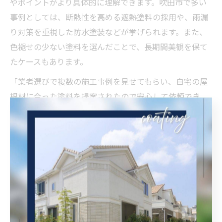
やポイントがより具体的に理解できます。吹田市で多い
事例としては、断熱性を高める遮熱塗料の採用や、雨漏
り対策を重視した防水塗装などが挙げられます。また、
色褪せの少ない塗料を選んだことで、長期間美観を保て
たケースもあります。
「業者選びで複数の施工事例を見せてもらい、自宅の屋
根材に合った塗料を提案されたので安心して依頼でき
た」という利用者の声も多いです。反対に、下地処理を
軽視した結果、数年で塗膜が剥がれてしまったという失
敗例も報告されています。このような実例から、業者の
施工実績やアフターケアの充実度を重視することが重要
とわかります。
事例を比較する際は、費用だけでなく、仕上がりの美し
さや持続性、保証内容も合わせて確認しましょう。吹田
市特有の気候や住まいの特徴に合った塗装方法を選ぶこ