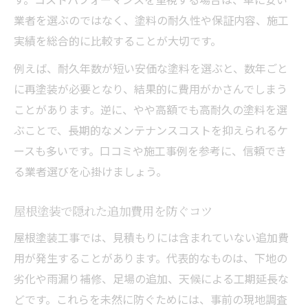
屋根塗装で断熱・遮熱性能を高める選び方
業者を選ぶのではなく、塗料の耐久性や保証内容、施工
屋根塗装の耐久年数とメンテナンス計画
実績を総合的に比較することが大切です。
屋根塗装で劣化を防ぐ施工ポイント
例えば、耐久年数が短い安価な塗料を選ぶと、数年ごと
屋根材に合わせた屋根塗装の最適解とは
に再塗装が必要となり、結果的に費用がかさんでしまう
賢く活用したい屋根塗装の助成制度ガイド
ことがあります。逆に、やや高額でも高耐久の塗料を選
ぶことで、長期的なメンテナンスコストを抑えられるケ
屋根塗装で利用できる主な助成金の概要
ースも多いです。口コミや施工事例を参考に、信頼でき
屋根塗装の補助金申請手続きのポイント
る業者選びを心掛けましょう。
屋根塗装助成制度を活用するための条件確
認
屋根塗装で隠れた追加費用を防ぐコツ
屋根塗装で省エネ・耐震補助金を賢く使う
屋根塗装工事では、見積もりには含まれていない追加費
方法
用が発生することがあります。代表的なものは、下地の
屋根塗装の助成金活用事例紹介と注意点
劣化や雨漏り補修、足場の追加、天候による工期延長な
屋根塗装業者を比較する際の注意点と基準
どです。これらを未然に防ぐためには、事前の現地調査