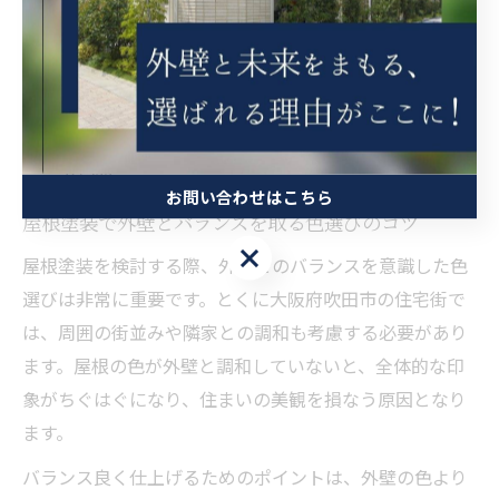
とが、後悔しない屋根塗装につながります。
外壁との調和を考えた屋根塗装選
択術
お問い合わせはこちら
屋根塗装で外壁とバランスを取る色選びのコツ
お問い合わせはこちら
屋根塗装を検討する際、外壁とのバランスを意識した色
選びは非常に重要です。とくに大阪府吹田市の住宅街で
は、周囲の街並みや隣家との調和も考慮する必要があり
ます。屋根の色が外壁と調和していないと、全体的な印
象がちぐはぐになり、住まいの美観を損なう原因となり
ます。
バランス良く仕上げるためのポイントは、外壁の色より