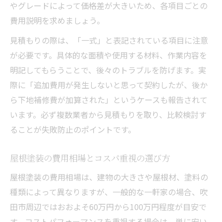
やグレードによって価格差が大きいため、各項目ごとの
屋根塗装の施工事例から学ぶ失敗しない選
費用説明を求めましょう。
び方
外壁との調和を考えた屋根塗装選択術
見積もりの際は、「一式」と表記されている項目に注意
が必要です。具体的な面積や使用する材料、作業内容を
屋根塗装で外壁とバランスを取る色選びの
明記してもらうことで、後々のトラブルを防げます。実
コツ
際に「追加費用が発生しないと思って契約したが、後か
屋根塗装と外壁の調和で街並みに映える家
ら下地補修費が加算された」というケースも報告されて
へ
います。必ず複数業者から見積もりを取り、比較検討す
屋根塗装の色彩選択で後悔しないための工
ることが失敗防止のポイントです。
夫
屋根塗装と外壁素材別のベストカラー提案
屋根塗装の費用相場とコスパ重視の選び方
屋根塗装のカラーシミュレーション活用方
屋根塗装の費用相場は、建物の大きさや屋根材、塗料の
法
種類によって異なりますが、一般的な一軒家の場合、吹
耐久性重視なら屋根塗装はどう選ぶべきか
田市周辺ではおおよそ60万円から100万円程度が目安で
屋根塗装の耐久性を左右する塗料の種類
す。コストパフォーマンスを重視する場合は、単に安い