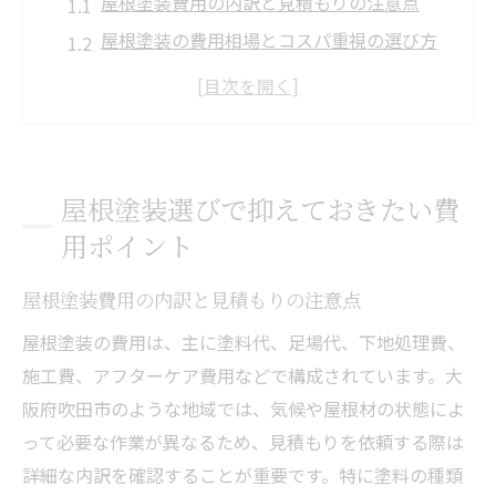
屋根塗装費用の内訳と見積もりの注意点
屋根塗装の費用相場とコスパ重視の選び方
屋根塗装で隠れた追加費用を防ぐコツ
屋根塗装費用と塗料のグレード比較の重要
性
屋根塗装の費用削減に役立つ時期選びのポ
屋根塗装選びで抑えておきたい費
イント
用ポイント
吹田市で失敗しない屋根塗装のコツとは
屋根塗装で重視すべき業者選びの基準
屋根塗装費用の内訳と見積もりの注意点
屋根塗装の下地処理が仕上がりに与える影
屋根塗装の費用は、主に塗料代、足場代、下地処理費、
響
施工費、アフターケア費用などで構成されています。大
屋根塗装時に吹田市の気候を考慮する理由
阪府吹田市のような地域では、気候や屋根材の状態によ
屋根塗装の相談時に聞くべきチェックポイ
って必要な作業が異なるため、見積もりを依頼する際は
ント
詳細な内訳を確認することが重要です。特に塗料の種類