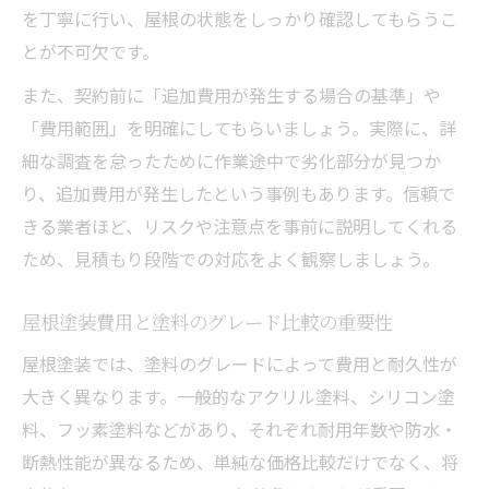
屋根塗装業者選びで重視すべき信頼性とは
を丁寧に行い、屋根の状態をしっかり確認してもらうこ
屋根塗装業者の見積もり比較で注目する部
とが不可欠です。
分
また、契約前に「追加費用が発生する場合の基準」や
屋根塗装の口コミや評判を活かす情報収集
「費用範囲」を明確にしてもらいましょう。実際に、詳
法
細な調査を怠ったために作業途中で劣化部分が見つか
屋根塗装業者の施工実績と対応力を確認し
り、追加費用が発生したという事例もあります。信頼で
よう
きる業者ほど、リスクや注意点を事前に説明してくれる
屋根塗装業者の保証内容とトラブル対応事
ため、見積もり段階での対応をよく観察しましょう。
例
屋根塗装費用と塗料のグレード比較の重要性
屋根塗装では、塗料のグレードによって費用と耐久性が
大きく異なります。一般的なアクリル塗料、シリコン塗
料、フッ素塗料などがあり、それぞれ耐用年数や防水・
断熱性能が異なるため、単純な価格比較だけでなく、将