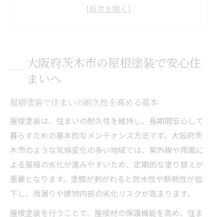
屋根塗装が必要なサインと劣化の見極め方
外壁塗装と屋根塗装を同時に行う利点
屋根塗装のよくある失敗とその対策
屋根塗装業者を選ぶ際の信頼ポイント
大阪府茨木市の屋根塗装で安心住
屋根塗装業者の実績や口コミをチェック
まいへ
信頼できる屋根塗装業者の選び方と注意点
屋根塗装で住まいの耐久性を高める基本
屋根塗装の保証内容とアフターケアの重要
性
屋根塗装は、住まいの耐久性を維持し、長期間安心して
相談から見積もりまでの流れと確認事項
暮らすための基本的なメンテナンス方法です。大阪府茨
木市のような気候変化の多い地域では、紫外線や雨風に
地元業者と大手業者の違いを比較する視点
よる屋根の劣化が進みやすいため、定期的な塗り替えが
費用を抑えて屋根塗装する方法とは
重要となります。塗膜が剥がれると防水性や断熱性が低
屋根塗装の費用相場と見積もりのポイント
下し、雨漏りや建物内部の劣化リスクが高まります。
屋根塗装の費用を抑える具体的な工夫事例
屋根塗装を行うことで、屋根材の保護機能を高め、住ま
外壁塗装と同時施工でコストダウンを実現