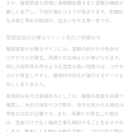
すが、屋根塗装も同様に長期間放置すると塗膜の機能が
外壁の色選びで失敗しないコツと体験談
著しく低下し、下地が傷むリスクが高まります。定期的
施工事例から見る屋根塗装の成功ポイント
な点検と早めの相談が、住まいを守る第一歩です。
屋根塗装の保証期間や対応体制を確認する
業者とのコミュニケーションを円滑にする
屋根塗装が必要なサインと劣化の見極め方
方法
屋根塗装が必要なサインには、塗膜の剥がれや色あせ、
外壁塗装と合わせる屋根塗装のメリット
コケやカビの発生、雨漏りの兆候などが挙げられます。
屋根塗装と外壁塗装の同時施工で得られる
特に大阪府茨木市のような湿度の高い地域では、コケや
効果
カビが発生しやすく、屋根材の劣化が進行するケースも
外壁塗装と屋根塗装の費用をまとめて抑え
珍しくありません。
る方法
具体的な劣化の見極め方としては、屋根の表面を目視で
外壁塗装の色選びと屋根塗装のバランスを
確認し、光沢の消失やひび割れ、浮きが見られる場合は
考える
早急な対応が必要です。また、雨漏りが発生した場合
メンテナンス周期を揃えるメリットと注意
は、塗装だけでなく補修工事も検討することをおすすめ
点
します。業者による無料点検を活用し、プロの目で現状