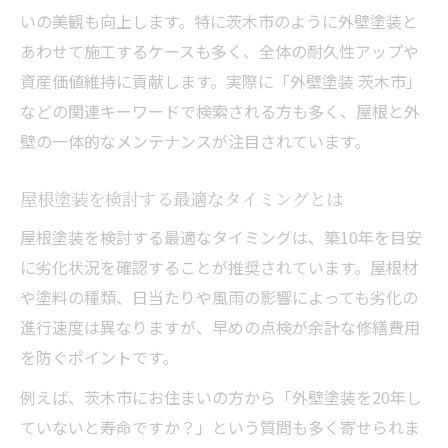
いの美観も向上します。特に茨木市のように外壁塗装と
塗料の種類と価格の違いを知って選ぶコツ
あわせて施工するケースも多く、全体の耐久性アップや
足場代や諸経費を含めた費用の内訳を解説
資産価値維持に貢献します。実際に「外壁塗装 茨木市」
助成金が使える屋根塗装の最新情報を解説
などの関連キーワードで検索される方も多く、屋根と外
屋根塗装で利用できる最新の助成金制度
壁の一体的なメンテナンスが注目されています。
助成金申請に必要な条件や書類を確認する
屋根塗装を検討する最適なタイミングとは
屋根塗装の助成金を受けるための手順と注
意点
屋根塗装を検討する最適なタイミングは、築10年を目安
に劣化状況を確認することが推奨されています。屋根材
外壁塗装とセットで使える助成金の活用方
や塗料の種類、日当たりや風雨の影響によっても劣化の
法
進行速度は異なりますが、早めの点検が余計な修繕費用
助成金を活用して費用負担を減らすポイン
を防ぐポイントです。
ト
屋根塗装で失敗しないための判断基準
例えば、茨木市にお住まいの方から「外壁塗装を20年し
ていないと寿命ですか？」という質問も多く寄せられま
屋根塗装の見積もり比較で注意すべき点