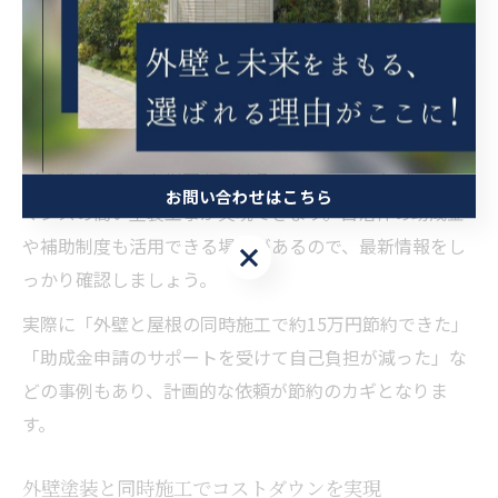
ことで足場代を節約できるケースが多く見られます。茨
木市内でもセット割引やキャンペーンを実施している会
社があるため、事前に情報収集することが大切です。
また、見積もり時に塗料のグレードや施工内容を丁寧に
比較しましょう。必要以上に高価な塗料を選ばず、住ま
いの状況に合った提案を受けることで、コストパフォー
お問い合わせはこちら
マンスの高い塗装工事が実現できます。自治体の助成金
や補助制度も活用できる場合があるので、最新情報をし
お問い合わせはこちら
っかり確認しましょう。
実際に「外壁と屋根の同時施工で約15万円節約できた」
「助成金申請のサポートを受けて自己負担が減った」な
どの事例もあり、計画的な依頼が節約のカギとなりま
す。
外壁塗装と同時施工でコストダウンを実現