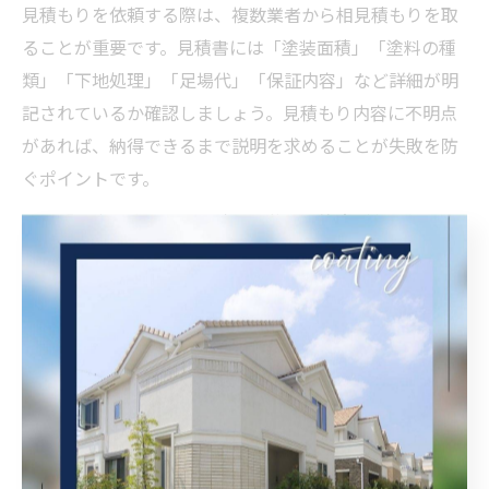
見積もりを依頼する際は、複数業者から相見積もりを取
ることが重要です。見積書には「塗装面積」「塗料の種
類」「下地処理」「足場代」「保証内容」など詳細が明
記されているか確認しましょう。見積もり内容に不明点
があれば、納得できるまで説明を求めることが失敗を防
ぐポイントです。
また「工事一式」など曖昧な記載には注意が必要です。
適正な価格かどうかを判断するためにも、過去の施工事
例やお客様の声を参考にしながら、信頼できる会社を選
びましょう。
屋根塗装の費用を抑える具体的な工夫事例
屋根塗装の費用を抑えるには、施工時期や業者の選び方
に工夫が必要です。例えば、外壁塗装と同時に依頼する