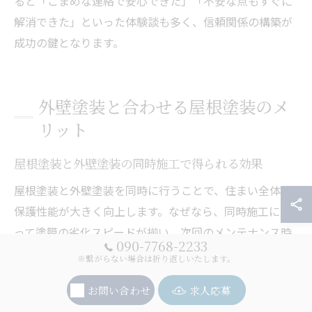
ると「こまめな連絡で安心できた」「不安な点もすぐに
解消できた」といった体験談も多く、信頼関係の構築が
成功の鍵となります。
外壁塗装と合わせる屋根塗装のメ
リット
屋根塗装と外壁塗装の同時施工で得られる効果
屋根塗装と外壁塗装を同時に行うことで、住まい全体の
保護性能が大きく向上します。なぜなら、同時施工によ
って塗膜の劣化スピードが揃い、次回のメンテナンス時
090-7768-2233
期も統一しやすくなるためです。
※繋がらない場合は折り返しいたします。
また、足場設置のコストが一度で済むため、個別に依頼
お問い合わせ
求人応募
するよりも費用を抑えやすい点も大きなメリットです。