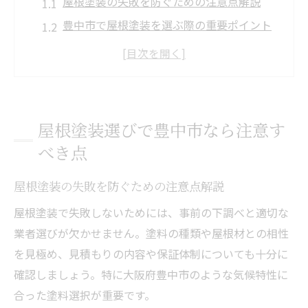
屋根塗装の失敗を防ぐための注意点解説
豊中市で屋根塗装を選ぶ際の重要ポイント
屋根塗装選びで見落としがちな落とし穴と
は
大阪府の屋根塗装と豊中市の違いを知る
気候特性から考える屋根塗装の注意事項
屋根塗装選びで豊中市なら注意す
大阪府豊中市で安心の屋根塗装選び
べき点
安心できる屋根塗装業者の見分け方とは
屋根塗装の失敗を防ぐための注意点解説
屋根塗装で信頼できる業者選びの秘訣
豊中市の気候に強い屋根塗装の選択方法
屋根塗装で失敗しないためには、事前の下調べと適切な
アフターサービスが充実した屋根塗装を選
業者選びが欠かせません。塗料の種類や屋根材との相性
ぶ
を見極め、見積もりの内容や保証体制についても十分に
確認しましょう。特に大阪府豊中市のような気候特性に
屋根塗装の口コミや実績を活かした選び方
合った塗料選択が重要です。
気候を考慮した屋根塗装のコツ徹底解説