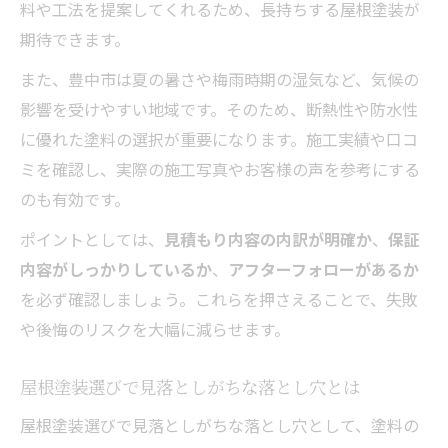
料や工法を提案してくれるため、長持ちする屋根塗装が
豊中市で多い屋根塗装の課題を徹底解説
期待できます。
屋根塗装選びで直面しやすい地域特性とは
また、豊中市は夏の暑さや梅雨時期の湿気など、気候の
豊中市の環境に合う屋根塗装の対応策
影響を受けやすい地域です。そのため、断熱性や防水性
屋根材ごとの塗装トラブル回避ポイント
に優れた塗料の選択が重要になります。施工実績や口コ
住まいに合った屋根塗装の選定基準
ミを確認し、実際の施工写真やお客様の声を参考にする
地域の実情に合う屋根塗装とは何か
のも有効です。
地域密着型の屋根塗装が選ばれる理由
ポイントとしては、
見積もり内容の内訳が明確か
、
保証
屋根塗装で周囲の住宅と調和させる方法
内容がしっかりしているか
、
アフターフォローがあるか
地域の気候風土に合わせた屋根塗装の選択
を必ず確認しましょう。これらを押さえることで、失敗
近隣環境を考慮した屋根塗装のポイント
や後悔のリスクを大幅に減らせます。
屋根塗装で地域に適した色や素材を選ぶ
屋根塗装選びで見落としがちな落とし穴とは
屋根塗装選びで見落としがちな落とし穴として、塗料の