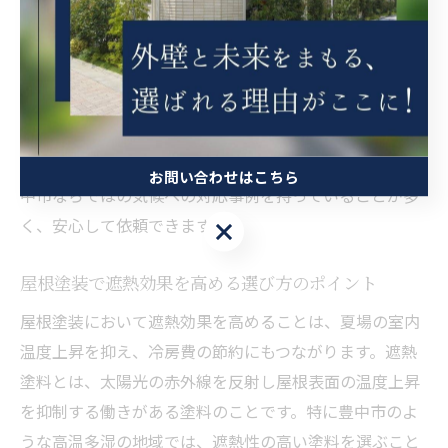
水性能も重要視されます。塗料の選択を誤ると、塗膜の
早期劣化や雨漏りの原因となり、結果的に修繕費用が膨
らむリスクがあります。
実際に豊中市で施工経験のある業者の口コミや実績を確
認し、地域の気候特性に適した塗料・工法を採用してい
るかを見極めましょう。地域密着型の業者であれば、豊
お問い合わせはこちら
中市ならではの気候への対応事例を持っていることが多
く、安心して依頼できます。
お問い合わせはこちら
屋根塗装で遮熱効果を高める選び方のポイント
屋根塗装において遮熱効果を高めることは、夏場の室内
温度上昇を抑え、冷房費の節約にもつながります。遮熱
塗料とは、太陽光の赤外線を反射し屋根表面の温度上昇
を抑制する働きがある塗料のことです。特に豊中市のよ
うな高温多湿の地域では、遮熱性の高い塗料を選ぶこと