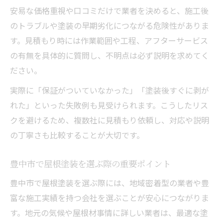
安易な価格重視や口コミだけで業者を決めると、施工後
豊中市の気候に最適な屋根塗装とは何か
のトラブルや塗装の早期劣化につながる危険性がありま
屋根塗装で遮熱効果を高める選び方のポイ
す。見積もり時には作業範囲や工程、アフターサービス
ント
の有無を具体的に質問し、不明点は必ず説明を求めてく
気温や湿度に合った屋根塗装材の選定方法
ださい。
屋根塗装の色選びで快適な室内環境を実現
実際に「保証がついていなかった」「塗装後すぐに剥が
高温多湿に耐える屋根塗装の工夫と対策
れた」といった失敗例も見受けられます。こうしたリス
長持ちする屋根塗装の選び方と秘訣
クを避けるため、複数社に見積もり依頼し、対応や説明
耐久性重視の屋根塗装選びのポイント
の丁寧さも比較することが大切です。
長寿命を実現する屋根塗装材の特徴
屋根塗装で大切な下地処理の重要性
豊中市で屋根塗装を選ぶ際の重要ポイント
塗装後のメンテナンスで長持ちさせる方法
豊中市で屋根塗装を選ぶ際には、地域密着型の業者や豊
屋根塗装で耐久性を高める秘訣を解説
富な施工実績を持つ会社を選ぶことが安心につながりま
豊中市特有の屋根塗装課題を知る
す。地元の気候や屋根材事情に詳しい業者は、最適な塗