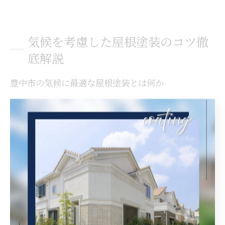
気候を考慮した屋根塗装のコツ徹
底解説
豊中市の気候に最適な屋根塗装とは何か
豊中市は大阪府の中でも夏の高温多湿、冬の寒暖差が特
徴的な地域です。このような気候では、屋根塗装の選び
方が住まいの快適性や耐久性に直結します。屋根塗装の
目的は、紫外線や雨風から屋根材を守ることに加え、断
熱性や防水性の向上にもあります。
特に豊中市では、日差しの強い夏場に屋根が熱を持ちや
すいため、遮熱性や耐久性の高い塗料が推奨されます。
加えて、梅雨や台風時期の長雨にも対応できるよう、防