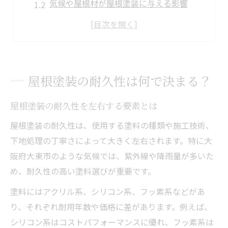
気候や屋根材が屋根塗装に与える影響
メンテナンス頻度が耐久性に及ぼす効果
屋根塗装の劣化サインと見極め方
耐久性重視の屋根塗装選びのポイント
大阪府大東市で考える屋根塗装の選び方
屋根塗装の耐久性は何で決まる？
屋根塗装を選ぶ際の地域特性の活かし方
屋根塗装の耐久性を左右する要素とは
大東市の気候に適した屋根塗装の見極め方
屋根塗装業者選びで重視すべきポイント
屋根塗装の耐久性は、使用する塗料の種類や施工技術、
下地処理の丁寧さによって大きく左右されます。特に大
屋根塗装の実績や口コミのチェック方法
阪府大東市のような気候では、紫外線や降雨量が多いた
耐久性と費用バランスを考えた選択術
め、耐久性の高い塗料選びが重要です。
長持ちする塗料の選定ポイントを伝授
塗料にはアクリル系、シリコン系、フッ素系などがあ
屋根塗装で重視したい塗料の選び方
り、それぞれ耐用年数や価格に差があります。例えば、
耐久性が高い塗料の特徴とメリット
シリコン系はコストパフォーマンスに優れ、フッ素系は
屋根材ごとに最適な塗料の違いを解説