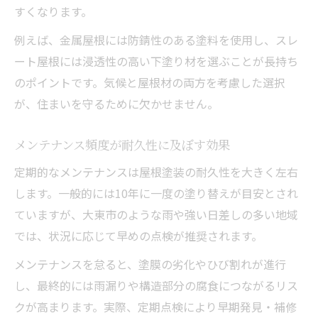
すくなります。
屋根塗装の保証内容は確認すべきポイント
例えば、金属屋根には防錆性のある塗料を使用し、スレ
屋根塗装の耐用年数を比べてみよう
ート屋根には浸透性の高い下塗り材を選ぶことが長持ち
屋根塗装の耐用年数は何で決まる？
のポイントです。気候と屋根材の両方を考慮した選択
屋根塗料ごとの耐久性ランキングを解説
が、住まいを守るために欠かせません。
屋根塗装の寿命を左右する要因を知る
一番長持ちする塗料の選び方を紹介
メンテナンス頻度が耐久性に及ぼす効果
塗装の耐用年数を伸ばす工夫を学ぶ
定期的なメンテナンスは屋根塗装の耐久性を大きく左右
します。一般的には10年に一度の塗り替えが目安とされ
ていますが、大東市のような雨や強い日差しの多い地域
では、状況に応じて早めの点検が推奨されます。
メンテナンスを怠ると、塗膜の劣化やひび割れが進行
し、最終的には雨漏りや構造部分の腐食につながるリス
クが高まります。実際、定期点検により早期発見・補修