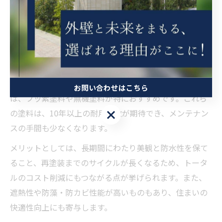
ります。塗料の選択を誤ると、塗膜の剥がれや早期劣化
のリスクが高まるため、慎重な判断が必要です。
耐久性が高い塗料の特徴とメリット
耐久性の高い塗料には、塗膜が厚く、紫外線や雨風に強
いという特徴があります。大阪府大東市のような気候で
お問い合わせはこちら
は、フッ素塗料や無機塗料が特におすすめです。これら
お問い合わせはこちら
の塗料は、10年以上の耐用年数が期待でき、メンテナン
スの手間も少なくなります。
メリットとしては、長期間にわたり美観と防水性を保て
ること、再塗装までのサイクルが長くなるため、トータ
ルのコスト削減にもつながる点が挙げられます。また、
遮熱性や防藻・防カビ性能が高いものもあり、住まいの
快適性向上にも寄与します。