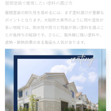
屋根塗装で重視したい塗料の選び方
屋根塗装の耐久性を高めるには、まず塗料選びが重要な
ポイントとなります。大阪府大東市のように雨や湿気が
多い地域では、耐水性や防カビ性能が高い塗料を選ぶこ
とが長持ちの秘訣です。さらに、紫外線に強い塗料や、
遮熱・断熱効果のある製品も人気があります。
塗料の種類にはアクリル、ウレタン、シリコン、フッ素
などがあり、それぞれ価格や耐久年数に違いがありま
す。例えば、シリコン塗料はコストパフォーマンスが高
く、フッ素塗料は最も耐久性に優れています。自宅の屋
根材や予算、ライフスタイルに合わせて最適な塗料を選
ぶことが大切です。
選定時には、施工業者に現地調査を依頼し、屋根の状態
や過去の塗装履歴を確認してもらうことが安心につなが