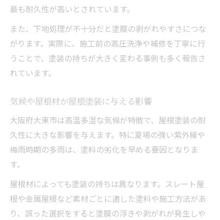
最も耐久性が高いとされています。
塗料の耐用年数と寿命を比較するコツ
また、下地処理が不十分だと塗膜の剥がれやすさにつな
遮熱・断熱性を意識した屋根塗装の選定
がります。実際に、施工前の高圧洗浄や補修を丁寧に行
気候に強い屋根塗装で大切なこととは
うことで、塗装の持ちが大きく変わる事例も多く報告さ
屋根塗装で防水性を高める施工の工夫
れています。
強い紫外線にも耐える塗装のポイント
屋根塗装による雨漏り防止策を徹底解説
気候や屋根材が屋根塗装に与える影響
台風や豪雨に備える屋根塗装の知識
大阪府大東市は高温多湿な気候が特徴で、屋根塗装の耐
気温差対応の屋根塗装で住まいを守る
久性に大きな影響を与えます。特に夏場の強い紫外線や
梅雨時期の多雨は、塗料の劣化を早める要因となりま
メンテナンス次第で伸びる屋根塗装の寿命
す。
定期点検で屋根塗装の劣化を防ぐ方法
屋根材によっても塗装の持ちは異なります。スレート屋
屋根塗装の寿命を延ばす手入れのコツ
根や金属屋根など素材ごとに適した塗料や施工方法があ
メンテナンスのタイミングを見極める秘訣
り、誤った選択をすると塗膜の浮きや剥がれが発生しや
屋根塗装後のトラブルを予防するチェック