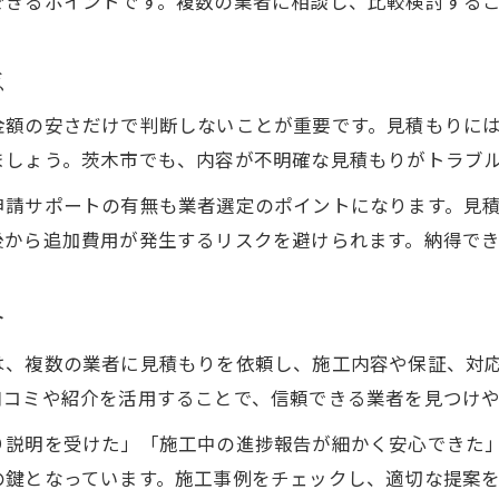
できるポイントです。複数の業者に相談し、比較検討する
用途別に見る屋根塗装おすすめ塗料の特徴
屋根塗装で避けるべき塗料とその理由
点
屋根塗装の塗料比較で分かる耐久性の違い
金額の安さだけで判断しないことが重要です。見積もりに
茨木市の屋根塗装に適した塗料選定の技術
ましょう。茨木市でも、内容が不明確な見積もりがトラブ
見積もり比較で分かる費用最適化の方法
申請サポートの有無も業者選定のポイントになります。見
屋根塗装の見積もりで必ず確認すべき項目
後から追加費用が発生するリスクを避けられます。納得で
費用を抑える屋根塗装の賢い比較方法
見積もりの内容から分かる屋根塗装相場
お問い合わせはこちら
お問い合わせはこちら
介
茨木市で屋根塗装費用を最適化するコツ
は、複数の業者に見積もりを依頼し、施工内容や保証、対
屋根塗装の追加費用を防ぐ交渉ポイント
口コミや紹介を活用することで、信頼できる業者を見つけ
助成金を活用した賢い屋根塗装の進め方
り説明を受けた」「施工中の進捗報告が細かく安心できた
屋根塗装で利用できる助成金の最新情報
の鍵となっています。施工事例をチェックし、適切な提案
茨木市の屋根塗装で助成金申請する流れ