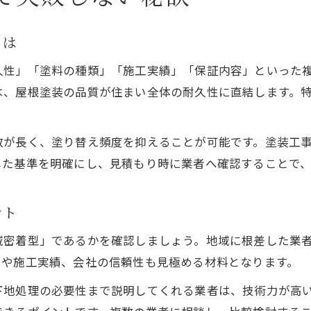
茨木市で屋根塗装前に知るべき基礎事項
屋根塗装工事の流れと重要な確認ポイント
とは
塗装工事に求められる資格や許可証の知識
久性」「塗料の種類」「施工実績」「保証内容」といった
屋根塗装に適した時期と天候条件を解説
は、屋根塗装の品質が住まい全体の耐久性に直結します。
茨木市特有の気候と屋根塗装対策の考え方
耐久性を重視する方必見の屋根塗装術
数が長く、塗り替え頻度を抑えることが可能です。塗装工
耐久性の高い屋根塗装で長持ちさせるコツ
した基準を明確にし、見積もり時に業者へ確認することで
屋根塗装で重視すべき耐久年数の選び方
茨木市の気候に合う屋根塗装の工夫とは
ント
屋根塗装の耐久性を左右する施工ポイント
域密着型」であるかを確認しましょう。地域に根差した業
長期メンテナンスを意識した屋根塗装術
ミや施工実績、会社の信頼性も見極める材料となります。
塗料選びで決まる安心メンテナンスのコツ
下地処理の必要性まで説明してくれる業者は、技術力が高
屋根塗装で重要な塗料選びの基本ポイント