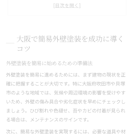
外壁塗装の簡易施工で注意すべき点
簡易外壁塗装に適した塗料の特徴とは
外壁塗装の相談先を見極めるポイント
外壁塗装費用を抑えたい方必見の手法
大阪で簡易外壁塗装を成功に導く
外壁塗装の費用内訳と節約のコツ
コツ
簡易外壁塗装でコストダウンする方法
外壁塗装を簡易に始めるための準備法
外壁塗装の見積もり比較で得する秘訣
外壁塗装にかかる追加費用を防ぐには
外壁塗装を簡易に進めるためには、まず建物の現状を正
確に把握することが大切です。特に大阪府吹田市や貝塚
費用対効果を高める外壁塗装の選択
市のような地域では、気候や周辺環境の影響を受けやす
吹田市や貝塚市向け外壁塗装の基礎知識
いため、外壁の傷み具合や劣化症状を早めにチェックし
外壁塗装の基礎用語と手順をやさしく解説
ましょう。ひび割れや色褪せ、苔やカビの付着が見られ
外壁塗装が必要なタイミングの見極め方
る場合は、メンテナンスのサインです。
吹田市や貝塚市での外壁塗装事情とは
次に、簡易な外壁塗装を実現するには、必要な道具や材