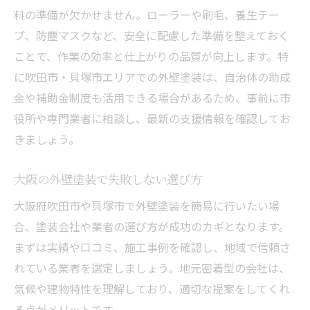
外壁塗装に使われる塗料の種類と特徴
料の準備が欠かせません。ローラーや刷毛、養生テー
外壁塗装の施工事例から学ぶポイント
プ、防塵マスクなど、安全に配慮した準備を整えておく
簡易外壁塗装なら知っておくべき助成金情報
ことで、作業の効率と仕上がりの品質が向上します。特
外壁塗装に使える助成金の基本を解説
に吹田市・貝塚市エリアでの外壁塗装は、自治体の助成
助成金申請の流れと注意すべき条件
金や補助金制度も活用できる場合があるため、事前に市
役所や専門業者に相談し、最新の支援情報を確認してお
外壁塗装で活用可能な補助制度の種類
きましょう。
簡易外壁塗装で助成金を利用するコツ
助成金対象となる外壁塗装の基準を知る
大阪の外壁塗装で失敗しない選び方
劣化を防ぐ外壁塗装のタイミングとは
大阪府吹田市や貝塚市で外壁塗装を簡易に行いたい場
外壁塗装の最適なタイミングを見極める
合、塗装会社や業者の選び方が成功のカギとなります。
簡易外壁塗装で劣化を防ぐ重要性
まずは実績や口コミ、施工事例を確認し、地域で信頼さ
外壁塗装の寿命とメンテナンス周期の関係
れている業者を選定しましょう。地元密着型の会社は、
劣化サインを見逃さない外壁塗装の知識
気候や建物特性を理解しており、適切な提案をしてくれ
放置リスクと外壁塗装のタイミング選び
る点がメリットです。