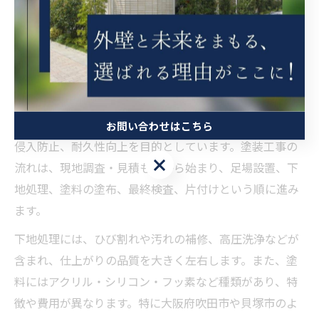
礎知識
外壁塗装の基礎用語と手順をやさしく解説
外壁塗装を検討する際には、まず基本的な用語と手順を
理解しておくことが大切です。外壁塗装とは、建物の外
壁に専用の塗料を塗る工事で、主に美観の維持や雨水の
お問い合わせはこちら
侵入防止、耐久性向上を目的としています。塗装工事の
お問い合わせはこちら
流れは、現地調査・見積もりから始まり、足場設置、下
地処理、塗料の塗布、最終検査、片付けという順に進み
ます。
下地処理には、ひび割れや汚れの補修、高圧洗浄などが
含まれ、仕上がりの品質を大きく左右します。また、塗
料にはアクリル・シリコン・フッ素など種類があり、特
徴や費用が異なります。特に大阪府吹田市や貝塚市のよ