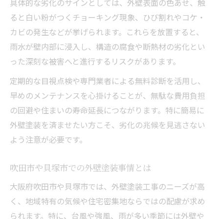
具体的な劣化のサインとしては、外壁表面の色あせ、触
ると白い粉がつくチョーキング現象、ひび割れやコケ・
カビの発生などが挙げられます。これらを放置すると、
雨水が壁内部に浸入し、構造の腐食や断熱材の劣化とい
った深刻な被害へと進行するリスクがあります。
定期的な目視点検や専門業者による無料診断を活用し、
早めのメンテナンスを心掛けることが、無駄な費用負担
の回避や住まいの寿命延長につながります。特に簡易に
外壁塗装を済ませたい方こそ、劣化の兆候を見逃さない
よう注意が必要です。
吹田市や貝塚市での外壁塗装事情とは
大阪府吹田市や貝塚市では、外壁塗装工事のニーズが高
く、地域特有の気候や住宅密集地ならではの配慮が求め
られます。特に、台風や強風、雨が多い季節には外壁や