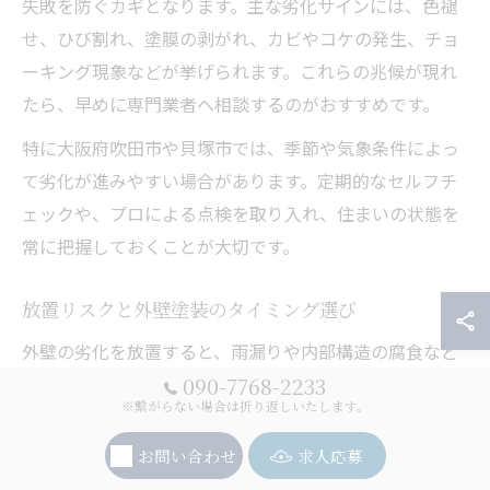
失敗を防ぐカギとなります。主な劣化サインには、色褪
せ、ひび割れ、塗膜の剥がれ、カビやコケの発生、チョ
ーキング現象などが挙げられます。これらの兆候が現れ
たら、早めに専門業者へ相談するのがおすすめです。
特に大阪府吹田市や貝塚市では、季節や気象条件によっ
て劣化が進みやすい場合があります。定期的なセルフチ
ェックや、プロによる点検を取り入れ、住まいの状態を
常に把握しておくことが大切です。
放置リスクと外壁塗装のタイミング選び
外壁の劣化を放置すると、雨漏りや内部構造の腐食など
深刻なトラブルに発展するリスクがあります。特に木造
090-7768-2233
※繋がらない場合は折り返しいたします。
住宅の場合、外壁からの浸水が構造材の腐朽を招き、修
繕費用が大幅に増加することも少なくありません。
お問い合わせ
求人応募