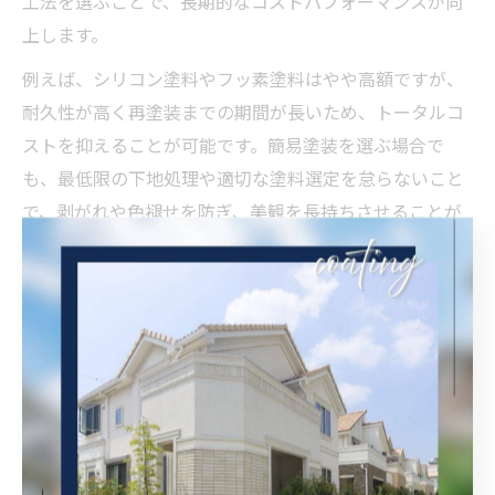
工法を選ぶことで、長期的なコストパフォーマンスが向
上します。
例えば、シリコン塗料やフッ素塗料はやや高額ですが、
耐久性が高く再塗装までの期間が長いため、トータルコ
ストを抑えることが可能です。簡易塗装を選ぶ場合で
も、最低限の下地処理や適切な塗料選定を怠らないこと
で、剥がれや色褪せを防ぎ、美観を長持ちさせることが
できます。
また、自治体の助成金や補助金を活用することで、自己
負担額を軽減しつつ高品質な施工を実現できる場合もあ
ります。専門業者の提案やアドバイスを受けながら、自
宅の状況に最適な外壁塗装プランを選びましょう。
吹田市や貝塚市向け外壁塗装の基