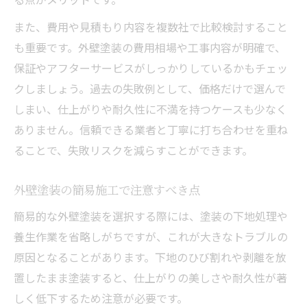
外壁塗装の色選びで後悔しないポイント
また、費用や見積もり内容を複数社で比較検討すること
外壁塗装の色選びで失敗しないコツ
も重要です。外壁塗装の費用相場や工事内容が明確で、
保証やアフターサービスがしっかりしているかもチェッ
簡易外壁塗装でおすすめの色の傾向
クしましょう。過去の失敗例として、価格だけで選んで
外壁塗装で避けたい色とその理由
しまい、仕上がりや耐久性に不満を持つケースも少なく
色選びで外壁塗装の印象を左右する要素
ありません。信頼できる業者と丁寧に打ち合わせを重ね
外壁塗装後に後悔しないための色決定法
ることで、失敗リスクを減らすことができます。
外壁塗装の簡易施工で注意すべき点
簡易的な外壁塗装を選択する際には、塗装の下地処理や
養生作業を省略しがちですが、これが大きなトラブルの
原因となることがあります。下地のひび割れや剥離を放
置したまま塗装すると、仕上がりの美しさや耐久性が著
しく低下するため注意が必要です。