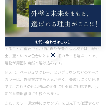
周囲に馴染む外壁塗装はどんな色
が最適か
外壁塗装で周囲に溶け込むカラー選定の極意
外壁塗装で自然風景と美しく調和させるためには、周囲
の環境や建物の素材、光の当たり方などを総合的に考慮
お問い合わせはこちら
することが重要です。特に自然が豊かな地域では、緑や
お問い合わせはこちら
土、空といった色合いと調和するカラーを選ぶことで、
建物が周囲に自然と溶け込みます。
例えば、ベージュやグレー、淡いブラウンなどのアース
カラーは、外壁塗装でも人気が高く、失敗しにくい色味
です。これらの色は四季の変化にも柔軟に対応でき、長
期的な美観維持にも役立ちます。
また、カラー選定時にはサンプルを日光下で確認するな