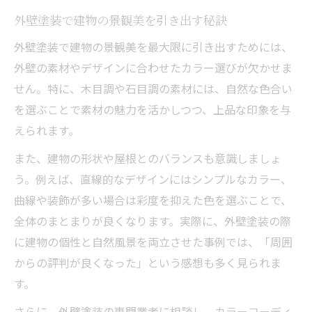
法
外壁塗装で建物の景観美を引き出す秘訣
外壁塗装でよくある失敗を回避するコツ
外壁塗装で建物の景観美を最大限に引き出すためには、
外壁の素材やデザインに合わせたカラー選びが欠かせま
せん。特に、木目調や石目調の素材には、自然な色合い
を選ぶことで素材の魅力を活かしつつ、上品な印象を与
えられます。
また、建物の形状や屋根とのバランスも意識しましょ
う。例えば、直線的なデザインにはシンプルなカラー、
曲線や装飾が多い場合は彩度を抑えた色を選ぶことで、
全体のまとまりが良くなります。実際に、外壁塗装の際
に建物の個性と自然風景を両立させた事例では、「周囲
からの評判が良くなった」という感想も多く見られま
す。
さらに、外壁塗装の専門業者に相談し、カラーコーディ