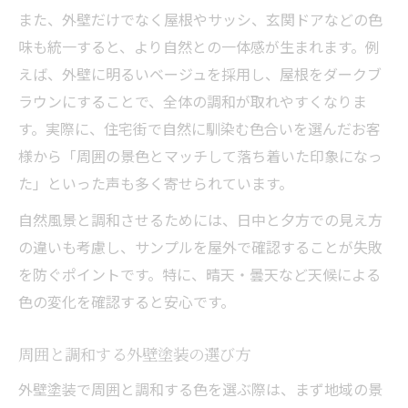
また、外壁だけでなく屋根やサッシ、玄関ドアなどの色
自然風景に最適な外壁塗装色の選び方を解
味も統一すると、より自然との一体感が生まれます。例
説
えば、外壁に明るいベージュを採用し、屋根をダークブ
外壁塗装で景観美を保つおすすめカラーパ
ラウンにすることで、全体の調和が取れやすくなりま
ターン
す。実際に、住宅街で自然に馴染む色合いを選んだお客
外壁塗装で選ばれる人気色の共通点と傾向
様から「周囲の景色とマッチして落ち着いた印象になっ
外壁塗装の色が周囲と調和する理由とポイ
た」といった声も多く寄せられています。
ント
自然風景と調和させるためには、日中と夕方での見え方
景観美を守るための外壁塗装ポイント
の違いも考慮し、サンプルを屋外で確認することが失敗
外壁塗装で景観美を維持する実践ポイント
を防ぐポイントです。特に、晴天・曇天など天候による
外壁塗装が景観に与える影響と配慮点
色の変化を確認すると安心です。
自然と調和する外壁塗装のポイント解説
周囲と調和する外壁塗装の選び方
外壁塗装で美観を損なわないための注意点
外壁塗装の景観配慮で地域の印象もアップ
外壁塗装で周囲と調和する色を選ぶ際は、まず地域の景