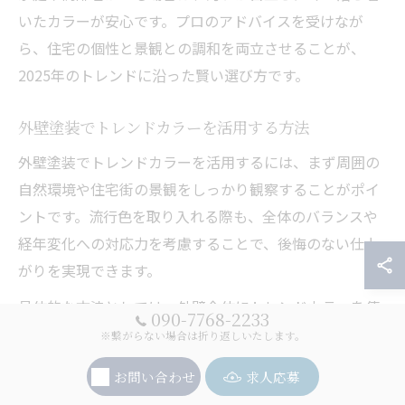
いたカラーが安心です。プロのアドバイスを受けなが
ら、住宅の個性と景観との調和を両立させることが、
2025年のトレンドに沿った賢い選び方です。
外壁塗装でトレンドカラーを活用する方法
外壁塗装でトレンドカラーを活用するには、まず周囲の
自然環境や住宅街の景観をしっかり観察することがポイ
ントです。流行色を取り入れる際も、全体のバランスや
経年変化への対応力を考慮することで、後悔のない仕上
がりを実現できます。
具体的な方法としては、外壁全体にトレンドカラーを使
090-7768-2233
うだけでなく、アクセントとしてドアや窓枠、屋根部分
※繋がらない場合は折り返しいたします。
に使い分けるのもおすすめです。例えば、ベージュの外
お問い合わせ
求人応募
壁にグリーンのアクセントを加えることで、自然風景と