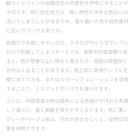
2025年注目の自然風カラーと外壁塗装
観ガイドラインや近隣住宅の外壁色を参考にすることが
大切です。特に住宅地では、強い原色や派手な色合いは
外壁塗装で注目される2025年の自然風カラ
浮いてしまうことがあるため、落ち着いた色や自然素材
ー
に近いカラーが人気です。
2025年人気の外壁塗装色と選び方の傾向
色選びで失敗しやすいのは、カタログや小さなサンプル
外壁塗装でトレンドカラーを活用する方法
だけで判断してしまうケースです。実際の外壁面積で見
外壁塗装に最適な2025年注目色の特徴
ると、色が想像以上に明るく見えたり、周囲の雰囲気と
自然風景と調和する最新外壁塗装カラー解
合わなくなることがあります。施工前に実物サンプルを
説
壁に当ててみる、またはカラーシミュレーションを活用
外壁塗装の色ムラや剥がれを防ぐコツ
することで、ミスマッチのリスクを減らせます。
外壁塗装の色ムラを防ぐための事前対策
さらに、外壁塗装の色は経年による色褪せや汚れも考慮
外壁塗装で剥がれを防ぐ下地処理の重要性
して選ぶと、長く美観を保ちやすくなります。特に薄い
外壁塗装の仕上がりを左右する施工ポイン
グレーやベージュ系は、汚れが目立ちにくく、自然な印
ト
象を持続できます。
自然風景に合う外壁塗装を長持ちさせる方