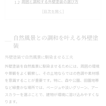
周囲と調和する外壁塗装の選び方
外壁塗装で建物の景観美を引き出す秘訣
自然環境を意識した外壁塗装のポイント
外壁塗装がもたらす自然な美観効果とは
外壁塗装で失敗しない色選びの極意
自然風景との調和を叶える外壁塗
外壁塗装の色選びで迷わない判断基準
装
自然風景に合う外壁塗装の色選択法
外壁塗装で自然風景に馴染ませる工夫
外壁塗装で避けたい色の特徴と理由
外壁塗装の色決めで後悔しないコツ
外壁塗装を自然風景に馴染ませるためには、周囲の環境
や景観をよく観察し、その土地ならではの色調や素材感
外壁塗装に適した色とふさわしくない色の
を意識することが重要です。特に、森や公園、田園地帯
違い
など緑豊かな場所では、ベージュや淡いグリーン、アー
周囲に馴染む外壁塗装はどんな色が最適か
スカラーを選ぶことで、建物が環境に溶け込みやすくな
外壁塗装で周囲に溶け込むカラー選定の極
ります。
意