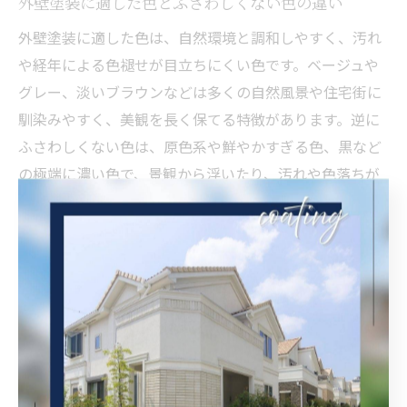
外壁塗装に適した色とふさわしくない色の違い
外壁塗装に適した色は、自然環境と調和しやすく、汚れ
や経年による色褪せが目立ちにくい色です。ベージュや
グレー、淡いブラウンなどは多くの自然風景や住宅街に
馴染みやすく、美観を長く保てる特徴があります。逆に
ふさわしくない色は、原色系や鮮やかすぎる色、黒など
の極端に濃い色で、景観から浮いたり、汚れや色落ちが
目立ちやすい傾向があります。
適した色を選ぶことで、建物の印象がより良くなり、周
囲との一体感も生まれます。ふさわしくない色は、施工
後のトラブルや後悔につながることが多いため、外壁塗
装の色選びでは周囲の環境や将来的なメンテナンスも考
慮し、慎重に判断することが大切です。