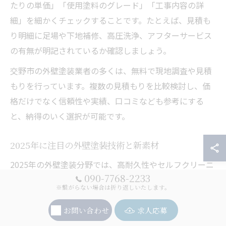
たりの単価」「使用塗料のグレード」「工事内容の詳
細」を細かくチェックすることです。たとえば、見積も
り明細に足場や下地補修、高圧洗浄、アフターサービス
の有無が明記されているか確認しましょう。
交野市の外壁塗装業者の多くは、無料で現地調査や見積
もりを行っています。複数の見積もりを比較検討し、価
格だけでなく信頼性や実績、口コミなども参考にする
と、納得のいく選択が可能です。
2025年に注目の外壁塗装技術と新素材
2025年の外壁塗装分野では、高耐久性やセルフクリーニ
090-7768-2233
ング機能を持つ新素材塗料が注目されています。例え
※繋がらない場合は折り返しいたします。
ば、フッ素系や無機系の塗料は従来よりも耐候性に優
れ、塗り替え周期を延ばすことができるため、長期的な
お問い合わせ
求人応募
コスト削減につながります。