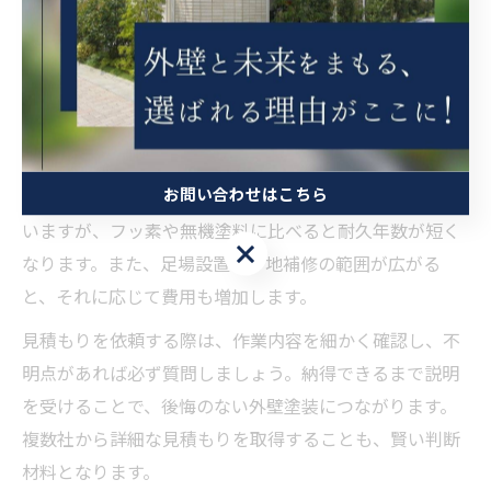
外壁塗装費用を左右する見積もり条件とは
外壁塗装の見積もりには、建物の面積や外壁材の種類、
劣化の進行度合い、塗料のグレード、付帯部の有無など
が大きく影響します。特に塗料の選択は、費用と耐久性
のバランスを考えるうえで重要なポイントです。
お問い合わせはこちら
例えば、シリコン塗料はコストパフォーマンスに優れて
いますが、フッ素や無機塗料に比べると耐久年数が短く
お問い合わせはこちら
なります。また、足場設置や下地補修の範囲が広がる
と、それに応じて費用も増加します。
見積もりを依頼する際は、作業内容を細かく確認し、不
明点があれば必ず質問しましょう。納得できるまで説明
を受けることで、後悔のない外壁塗装につながります。
複数社から詳細な見積もりを取得することも、賢い判断
材料となります。