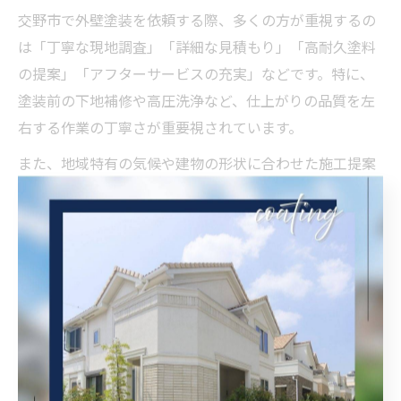
交野市で外壁塗装を依頼する際、多くの方が重視するの
は「丁寧な現地調査」「詳細な見積もり」「高耐久塗料
の提案」「アフターサービスの充実」などです。特に、
塗装前の下地補修や高圧洗浄など、仕上がりの品質を左
右する作業の丁寧さが重要視されています。
また、地域特有の気候や建物の形状に合わせた施工提案
や、施工中の近隣配慮も評価ポイントとなっています。
例えば、騒音や塗料の臭いへの配慮、工事後の清掃作業
など、細やかなサービスが信頼につながります。
実際に利用した方の口コミでは「相談しやすかった」
「疑問点に丁寧に答えてもらえた」など、コミュニケー
ション面の満足度も高く、安心して任せられる業者選び
が大切だといえるでしょう。