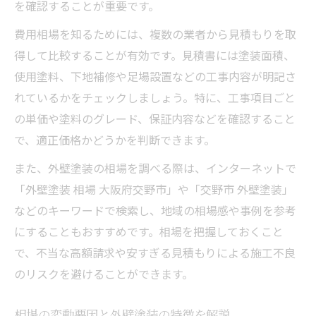
を確認することが重要です。
無駄を省く外壁塗装業者選びのポイント
費用相場を知るためには、複数の業者から見積もりを取
外壁塗装費用を下げる見積もり比較術
得して比較することが有効です。見積書には塗装面積、
耐久性と料金のバランスで選ぶ外壁塗装
使用塗料、下地補修や足場設置などの工事内容が明記さ
外壁塗装で補助金やキャンペーンを活用
れているかをチェックしましょう。特に、工事項目ごと
外壁塗装を20年未施工のリスクと対策
の単価や塗料のグレード、保証内容などを確認すること
外壁塗装を20年未施工のリスクと劣化症状
で、適正価格かどうかを判断できます。
適切なタイミングで外壁塗装を行う重要性
また、外壁塗装の相場を調べる際は、インターネットで
20年以上放置した場合の外壁塗装費用増加
「外壁塗装 相場 大阪府交野市」や「交野市 外壁塗装」
などのキーワードで検索し、地域の相場感や事例を参考
外壁塗装未施工による住宅の寿命短縮リス
にすることもおすすめです。相場を把握しておくこと
ク
で、不当な高額請求や安すぎる見積もりによる施工不良
今すぐできる外壁塗装の点検と対策方法
のリスクを避けることができます。
2025年に向けた外壁塗装相場の動向
外壁塗装相場の2025年予想と費用への影響
相場の変動要因と外壁塗装の特徴を解説