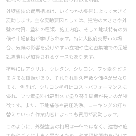
外壁塗装の価格推移を把握して賢く比較
外壁塗装の費用相場は、いくつかの要因によって大きく
2025年に注目の外壁塗装技術と新素材
変動します。主な変動要因としては、建物の大きさや外
外壁塗装費用上昇の背景と対策を解説
壁の材質、塗料の種類、施工内容、そして地域特有の気
今後の外壁塗装相場に備えるポイント
候や市場価格が挙げられます。特に大阪府交野市の場
外壁塗装で後悔しない比較ポイント
合、気候の影響を受けやすい立地や住宅密集地での足場
設置費用が加算されるケースもあります。
外壁塗装の見積もり比較で重視すべき項目
契約前に確認したい外壁塗装の注意点
塗料にはアクリル、ウレタン、シリコン、フッ素などさ
外壁塗装でトラブルを避ける比較の基準
まざまな種類があり、それぞれ耐久年数や価格が異なり
ます。例えば、シリコン塗料はコストパフォーマンスに
外壁塗装業者選定で口コミを活用する方法
優れ、フッ素塗料は高耐久で塗り替え周期が長いのが特
外壁塗装の費用差が生まれる理由を整理
徴です。また、下地補修や高圧洗浄、コーキングの打ち
替えといった作業内容によっても費用が変動します。
このように、外壁塗装の相場は一律ではなく、建物や施
工条件ごとに大きく異なるため、必ず現地調査を受けて