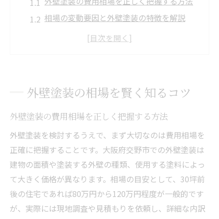
外壁塗装の費用相場を正しく把握する方法
相場の変動要因と外壁塗装の特徴を解説
外壁塗装で損しない見積もり比較のコツ
寝屋川・交野市の外壁塗装傾向を知る意義
外壁塗装相場を左右する塗料や工事内容
交野市における外壁塗装費用の現状
外壁塗装の相場を賢く知るコツ
外壁塗装費用の内訳と交野市の特徴
外壁塗装の費用相場を正しく把握する方法
交野市で多い外壁塗装の具体的な相場感
地域別に見る外壁塗装費用の比較ポイント
外壁塗装を検討するうえで、まず大切なのは費用相場を
正確に把握することです。大阪府交野市での外壁塗装は
交野市の外壁塗装で重視されるサービス内
建物の面積や塗装する外壁の種類、使用する塗料によっ
容
て大きく価格が異なります。相場の目安として、30坪前
外壁塗装費用を左右する見積もり条件とは
後の住宅であれば80万円から120万円程度が一般的です
費用を抑える外壁塗装の選び方とは
が、実際には現地調査や見積もりを依頼し、詳細な内訳
外壁塗装でコスパ重視の選び方を徹底解説