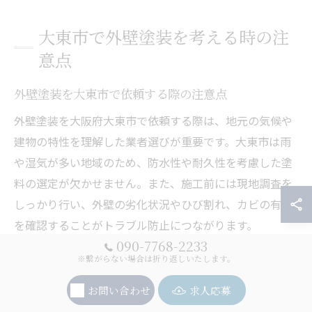
大東市で外壁塗装を考える時の注
意点
外壁塗装を大東市で依頼する際の注意点
外壁塗装を大阪府大東市で依頼する際は、地元の気候や
建物の特性を理解した業者選びが重要です。大東市は雨
や湿気が多い地域のため、防水性や耐久性を考慮した塗
料の選定が欠かせません。また、施工前には現地調査を
しっかり行い、外壁の劣化状況やひび割れ、カビの有無
を確認することがトラブル防止につながります。
090-7768-2233
依頼時には、工程や使用塗料の種類・特徴についても具
※繋がらない場合は折り返しいたします。
体的な説明を求めましょう。業者によっては、下地処理
お問い合わせ
求人応募
や養生作業を簡略化するケースもあるため、見積もり内