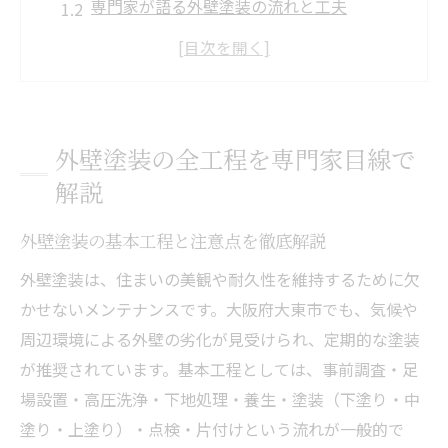
専門家が語る外壁塗装の流れと工夫
下地から上塗りまでの外壁塗装手順
外壁塗装の品質を左右する工程の要点
信頼できる外壁塗装業者の特徴とは
壁の劣化が気になる方へ伝えたい施工の流れ
外壁塗装の全工程を専門家目線で
外壁劣化時の外壁塗装施工の正しい流れ
解説
施工前に知っておきたい壁の診断ポイント
外壁塗装の基本工程と注意点を徹底解説
劣化状態別に最適な外壁塗装手順を紹介
壁のひび割れと外壁塗装のメンテナンス法
外壁塗装は、住まいの美観や耐久性を維持するために欠
かせないメンテナンスです。大阪府大東市でも、気候や
外壁塗装で長持ちさせる施工工程のコツ
周辺環境による外壁の劣化が見受けられ、定期的な塗装
安心できる外壁塗装業者を選ぶ基準とは
が推奨されています。基本工程としては、事前調査・足
外壁塗装業者選びで押さえるべき基準
場設置・高圧洗浄・下地処理・養生・塗装（下塗り・中
見積もり比較でわかる外壁塗装の信頼性
塗り・上塗り）・点検・片付けという流れが一般的で
外壁塗装の実績とアフター保証の重要性