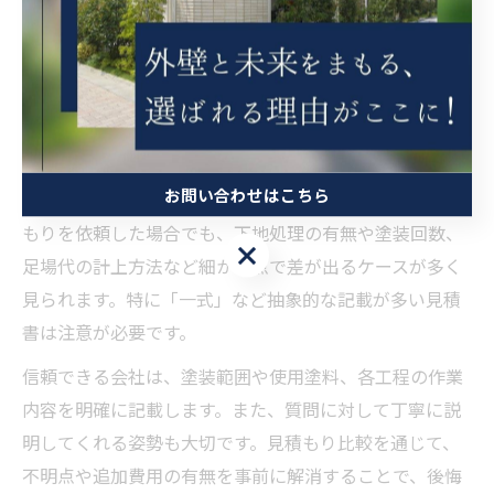
見積もり比較でわかる外壁塗装の信頼性
外壁塗装を依頼する際、複数社から見積もりを取ること
は欠かせません。なぜなら、価格だけでなく、工事内容
や使用する塗料、保証内容に違いが現れやすいためで
す。
お問い合わせはこちら
例えば、大東市の外壁塗装業者で同じ建物に対して見積
もりを依頼した場合でも、下地処理の有無や塗装回数、
お問い合わせはこちら
足場代の計上方法など細かな点で差が出るケースが多く
見られます。特に「一式」など抽象的な記載が多い見積
書は注意が必要です。
信頼できる会社は、塗装範囲や使用塗料、各工程の作業
内容を明確に記載します。また、質問に対して丁寧に説
明してくれる姿勢も大切です。見積もり比較を通じて、
不明点や追加費用の有無を事前に解消することで、後悔