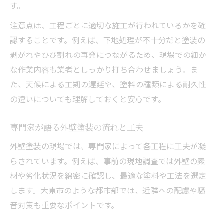
す。
丁寧な説明がある外壁塗装会社の特徴
注意点は、工程ごとに適切な施工が行われているかを確
自社施工の外壁塗装業者が安心な理由
認することです。例えば、下地処理が不十分だと塗装の
高圧洗浄から始まる外壁塗装の重要な手順
剥がれやひび割れの再発につながるため、現場での細か
外壁塗装の高圧洗浄が果たす役割とは
な作業内容も業者としっかり打ち合わせましょう。ま
下地調整から始まる外壁塗装の基本手順
た、天候による工期の遅延や、塗料の種類による耐久性
の違いについても理解しておくと安心です。
高圧洗浄で仕上がりが変わる外壁塗装
外壁塗装前の洗浄工程のポイントを解説
専門家が語る外壁塗装の流れと工夫
丁寧な高圧洗浄が外壁塗装の品質を左右
外壁塗装の現場では、専門家によって各工程に工夫が凝
外壁塗装を成功へ導く下地処理のポイント
らされています。例えば、事前の現地調査では外壁の素
下地処理が外壁塗装の耐久性を決める理由
材や劣化状況を綿密に確認し、最適な塗料や工法を選定
外壁塗装の前に必要な下地補修の重要性
します。大東市のような都市部では、近隣への配慮や騒
下地状態別に適切な外壁塗装工程を解説
音対策も重要なポイントです。
下地処理の丁寧さが外壁塗装の仕上がりに