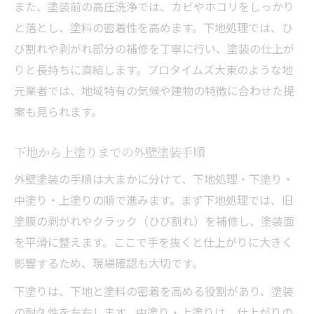
また、塗装前の高圧洗浄では、カビやホコリをしっかり
直結
と落とし、塗料の密着性を高めます。下地処理では、ひ
外壁塗装で避けたい下地処理の失敗例
び割れや剥がれ部分の補修を丁寧に行い、塗装の仕上が
大東市で外壁塗装を考える時の注意点
りと長持ちに直結します。プロタイムズ大東のような地
外壁塗装を大東市で依頼する際の注意点
元業者では、地域特有の気候や建物の特徴に合わせた提
案も見られます。
見積もり時に確認すべき外壁塗装の項目
外壁塗装業者選びで大切な比較ポイント
下地から上塗りまでの外壁塗装手順
大東市の外壁塗装で重視したい品質基準
外壁塗装の手順は大まかに分けて、下地処理・下塗り・
施工後も安心できる外壁塗装の保証内容
中塗り・上塗りの順で進みます。まず下地処理では、旧
塗膜の剥がれやクラック（ひび割れ）を補修し、塗装面
を平滑に整えます。ここで手を抜くと仕上がりに大きく
影響するため、現場確認も大切です。
下塗りは、下地と塗料の密着を高める役割があり、塗装
の耐久性を左右します。中塗り・上塗りは、仕上がりの