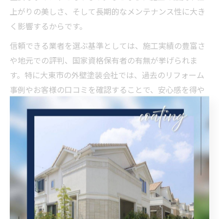
上がりの美しさ、そして長期的なメンテナンス性に大き
く影響するからです。
信頼できる業者を選ぶ基準としては、施工実績の豊富さ
や地元での評判、国家資格保有者の有無が挙げられま
す。特に大東市の外壁塗装会社では、過去のリフォーム
事例やお客様の口コミを確認することで、安心感を得や
すいでしょう。
また、現地調査を丁寧に行い、建物の状態や外壁の劣化
状況を的確に診断してくれる業者は信頼性が高いといえ
ます。見積もり時に細かな説明があるかどうかも比較ポ
イントです。万が一のトラブル回避のためにも、契約内
容や保証体制についても事前に確認しておくことが大切
です。