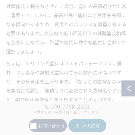
外壁塗装で長持ちさせたい場合、塗料の品質選びが非常
に重要です。しかし、品質が高い塗料ほど費用も高額に
なる傾向があるため、費用とのバランスを慎重に考える
必要があります。大阪府大阪市西淀川区の外壁塗装相場
を参考にしながら、希望の耐用年数や機能性に合わせて
選択しましょう。
例えば、シリコン系塗料はコストパフォーマンスに優
れ、フッ素系や無機系塗料はさらに耐久性が高いです
が、その分費用も上がります。『なぜこの塗料なのか』
を業者に確認し、見積もりに記載された塗料名やグレー
ド、期待耐用年数などを比較することが大切です。
090-7768-2233
また、塗料の選択には建物の立地条件や周辺環境も影響
※繋がらない場合は折り返しいたします。
します。たとえば海沿いや交通量の多い場所では、耐候
お問い合わせ
求人応募
性や防汚性の高い塗料が推奨されることがあります。費