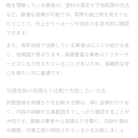
納得できる外壁塗装を叶える比較ポイント
徴を理解している業者は、塗料の選定や下地処理の方法
外壁塗装で複数業者の見積もりを比較する
など、最適な提案が可能です。実際の施工例を見せても
意義
らうことで、仕上がりイメージや技術力を具体的に確認
できます。
外壁塗装の塗料品質と費用のバランスを考
える
また、長年地域で活動している業者は口コミや紹介も多
外壁塗装で保証期間の違いをチェックする
く、信頼度が高まります。実績豊富な業者はアフターサ
方法
ービスにも力を入れていることが多いため、長期的な安
外壁塗装で施工内容の説明をしっかり確認
心を得たい方に最適です。
外壁塗装の追加料金の有無を事前に把握
外壁塗装の見積もり比較で失敗しない方法
外壁塗装で安心できる保証内容の特徴
外壁塗装の見積もりを比較する際は、単に金額だけでな
外壁塗装の保証期間と内容に注目する理由
く、内容の詳細や工事範囲までしっかり確認することが
外壁塗装で保証対象となる部分を知ろう
大切です。複数の業者から見積もりを取り、内訳や塗料
外壁塗装の定期点検付き保証のメリット
の種類、作業工程が明記されているかを比較しましょ
外壁塗装で保証書を必ず受け取るポイント