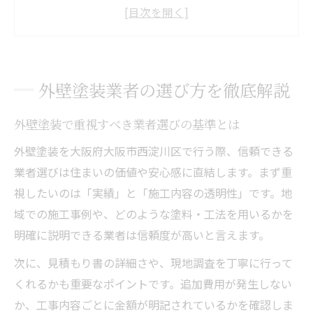
外壁塗装の見積もり比較で失敗しない方法
外壁塗装で確認したい保証内容と対応力
外壁塗装業者の口コミや評判を活用するコ
ツ
外壁塗装業者の選び方を徹底解説
西淀川区で外壁塗装を検討するなら注目
外壁塗装の地元密着業者を選ぶメリット
外壁塗装で重視すべき業者選びの基準とは
外壁塗装で西淀川区の業者が信頼される理
外壁塗装を大阪府大阪市西淀川区で行う際、信頼できる
由
業者選びは住まいの価値や安心感に直結します。まず重
西淀川区の外壁塗装費用相場と比較ポイン
視したいのは「実績」と「施工内容の透明性」です。地
ト
域での施工事例や、どのような塗料・工法を用いるかを
明確に説明できる業者は信頼度が高いと言えます。
外壁塗装の無料見積もりを活用する方法
西淀川区で外壁塗装のアフターケアを確認
次に、見積もり書の詳細さや、現地調査を丁寧に行って
くれるかも重要なポイントです。追加費用が発生しない
信頼できる外壁塗装会社を見極めるコツ
か、工事内容ごとに金額が明記されているかを確認しま
外壁塗装会社の信頼性を判断する要素とは