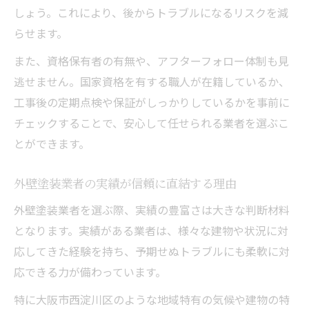
しょう。これにより、後からトラブルになるリスクを減
外壁塗装で自社施工か下請けかを確認する
らせます。
外壁塗装会社の保証やアフターサービスの
また、資格保有者の有無や、アフターフォロー体制も見
特徴
逃せません。国家資格を有する職人が在籍しているか、
外壁塗装で担当者の対応力を見極める方法
工事後の定期点検や保証がしっかりしているかを事前に
外壁塗装の施工事例を比較して選ぶポイン
チェックすることで、安心して任せられる業者を選ぶこ
ト
とができます。
失敗しない外壁塗装のための重要チェック
外壁塗装の見積もり明細で注意すべき点
外壁塗装業者の実績が信頼に直結する理由
外壁塗装で工事範囲と内容を明確にする方
外壁塗装業者を選ぶ際、実績の豊富さは大きな判断材料
法
となります。実績がある業者は、様々な建物や状況に対
外壁塗装の塗料選びで失敗しないポイント
応してきた経験を持ち、予期せぬトラブルにも柔軟に対
外壁塗装工事中の現場管理の確認事項
応できる力が備わっています。
外壁塗装で避けたいトラブル事例と対策
特に大阪市西淀川区のような地域特有の気候や建物の特