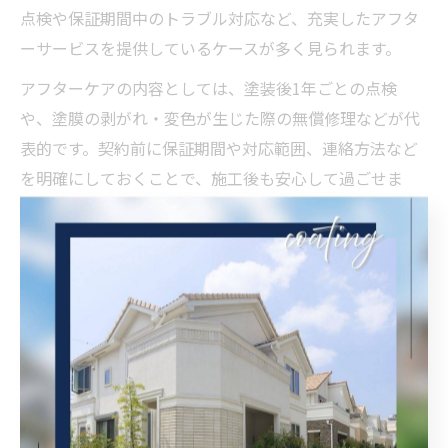
点検や保証期間中のトラブル対応など、充実したアフタ
ーサービスを提供しているケースが多く見られます。
アフターケアの内容としては、塗装後1年ごとの点検
や、塗膜の剥がれ・変色が生じた際の無償修理などが代
表的です。契約前に保証期間や対応範囲、連絡方法など
を明確にしておくことで、施工後も安心して過ごせま
す。
実際に利用した方の口コミでは、「施工後もすぐに対応
してもらえた」「保証内容が明確で安心できた」といっ
た声が多く寄せられています。アフターケアの充実度
は、業者選びの大きな判断材料となりますので、見積も
り時にしっかり確認しましょう。