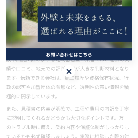
信頼できる外壁塗装会社を見極め
るコツ
外壁塗装会社の信頼性を判断する要素とは
外壁塗装会社の信頼性を見極めるためには、複数の要素
を総合的にチェックすることが重要です。特に大阪府大
お問い合わせはこちら
阪市西淀川区のような地域密着型の業者では、過去の実
績や口コミ、地元での評判などが大きな判断材料となり
お問い合わせはこちら
ます。信頼できる会社は、施工履歴や資格保有状況、行
政の認可や加盟団体の有無など、透明性の高い情報を積
極的に開示しています。
また、見積書の内容が明確で、工程や費用の内訳を丁寧
に説明してくれるかどうかも大切なポイントです。万一
のトラブル時に備え、契約内容や保証体制がしっかりし
ているかも必ず確認しましょう。実際に相談した際の対