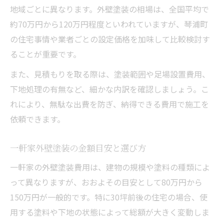
地域ごとに異なります。外壁塗装の相場は、全国平均で
外壁塗装費用を左右する見積もりポイント
約70万円から120万円程度といわれていますが、琴浦町
塗料や面積ごとの予算調整のコツ
の住宅事情や業者ごとの設定価格を加味して比較検討す
外壁塗装で抑えるための実践術
ることが重要です。
外壁塗装費用を抑えるためのポイント集
また、見積もりを取る際は、塗装範囲や足場設置費用、
業者選びで外壁塗装の出費を減らすコツ
下地処理の有無など、細かな内訳を確認しましょう。こ
塗装時期と費用削減のベストタイミング
れにより、無駄な出費を防ぎ、納得できる費用で施工を
依頼できます。
外壁塗装でコストダウンを実現する方法
無駄な外壁塗装費用を省くチェックリスト
一軒家外壁塗装の金額目安と選び方
相見積もりを活用した費用比較術
一軒家の外壁塗装費用は、建物の規模や塗料の種類によ
外壁塗装の相見積もりで価格差を比較
って異なりますが、おおよその目安として80万円から
複数業者から外壁塗装費用を確認する理由
150万円が一般的です。特に30坪前後の住宅の場合、使
相見積もりで外壁塗装の適正価格を見抜く
用する塗料や下地の状態によって総額が大きく変動しま
外壁塗装費用を比較する際の注意点