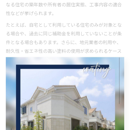
なる住宅の築年数や所有者の居住実態、工事内容の適合
性などが挙げられます。
たとえば、自宅として利用している住宅のみが対象とな
る場合や、過去に同じ補助金を利用していないことが条
件となる場合もあります。さらに、地元業者の利用や、
耐久性・省エネ性の高い塗料の使用が求められるケース
も少なくありません。
申請前に条件をよく確認し、不明点は必ず自治体の担当
窓口に相談することが重要です。条件を満たさず申請が
却下されるケースもあるため、慎重に準備を進めましょ
う。
一軒家外壁塗装の賢い予算計画