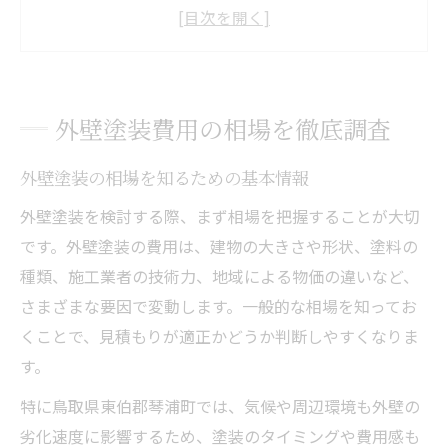
外壁塗装費用に影響する主なポイント
坪数ごとの外壁塗装相場の見極め方
外壁塗装費用と塗料種類の関係を解説
琴浦町の最新補助制度も網羅
外壁塗装費用の相場を徹底調査
外壁塗装で活用できる補助制度の基本
外壁塗装の相場を知るための基本情報
琴浦町の外壁塗装補助金の申請ポイント
自治体別の外壁塗装支援制度を比較
外壁塗装を検討する際、まず相場を把握することが大切
です。外壁塗装の費用は、建物の大きさや形状、塗料の
補助制度がない場合の賢い代替策とは
種類、施工業者の技術力、地域による物価の違いなど、
外壁塗装で知っておきたい助成条件
さまざまな要因で変動します。一般的な相場を知ってお
一軒家外壁塗装の賢い予算計画
くことで、見積もりが適正かどうか判断しやすくなりま
外壁塗装予算の立て方と見積もりの基本
す。
一軒家外壁塗装で無理なく費用を抑える方
特に鳥取県東伯郡琴浦町では、気候や周辺環境も外壁の
法
劣化速度に影響するため、塗装のタイミングや費用感も
相場データから導く予算シミュレーション