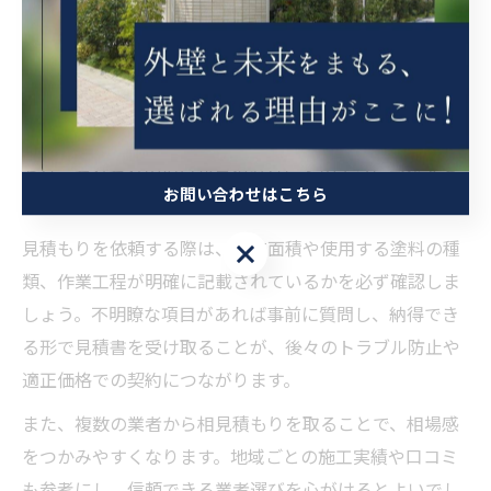
外壁塗装予算の立て方と見積もりの基本
外壁塗装の予算を適切に立てるためには、まず全体の費
用構成を理解することが重要です。主な内訳は、塗料
代・足場設置費・下地処理費・施工費などで構成されて
おり、それぞれの項目が見積もりにどのように影響する
お問い合わせはこちら
かを知ることが賢い予算組みの第一歩となります。
見積もりを依頼する際は、塗装面積や使用する塗料の種
お問い合わせはこちら
類、作業工程が明確に記載されているかを必ず確認しま
しょう。不明瞭な項目があれば事前に質問し、納得でき
る形で見積書を受け取ることが、後々のトラブル防止や
適正価格での契約につながります。
また、複数の業者から相見積もりを取ることで、相場感
をつかみやすくなります。地域ごとの施工実績や口コミ
も参考にし、信頼できる業者選びを心がけるとよいでし