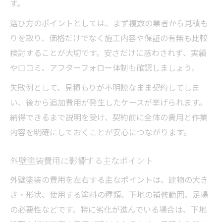
す。
見積もり内容で外壁塗装の質を判断
選び方のポイントとしては、まず複数の業者から見積も
無駄なく塗装費用を節約する方法
りを取り、価格だけでなく施工内容や保証の有無も比較
外壁塗装費用を無駄なく抑える具体策
検討することが大切です。安さだけに惑わされず、実績
節約できる外壁塗装のタイミングとは
や口コミ、アフターフォロー体制も確認しましょう。
外壁塗装で費用を下げる工夫とアイデア
失敗例として、見積もりが不明瞭なまま契約してしま
実践的な外壁塗装費用の節約術
い、後から追加費用が発生したケースが挙げられます。
補助金活用で外壁塗装を賢く節約する方法
納得できるまで説明を受け、契約前に全体の費用と作業
内容を明確にしておくことが安心につながります。
外壁塗装費用に影響する主なポイント
外壁塗装の費用を左右する主なポイントは、建物の大き
さ・形状、使用する塗料の種類、下地の補修範囲、足場
の必要性などです。特に劣化が進んでいる場合は、下地