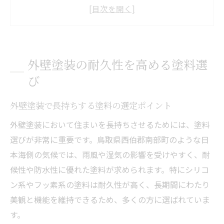
は
外壁塗装で重視したい塗料のコストパフォ
ーマンス
外壁塗装で失敗しない耐久塗料の見極め方
外壁塗装の耐久性を高める塗料選
外壁塗装に強い塗料の特長と選び方を解説
び
長持ちする外壁塗装のポイント解説
外壁塗装の劣化を防ぐための日常メンテ術
外壁塗装で長持ちする塗料の選定ポイント
外壁塗装で重視したい塗料の耐用年数とは
外壁塗装において住まいを長持ちさせるためには、塗料
外壁塗装の効果を最大化する下地処理とは
選びが非常に重要です。鳥取県西伯郡南部町のような日
外壁塗装が必要なサインと適切なタイミン
本海側の気候では、雨風や湿気の影響を受けやすく、耐
グ
候性や防水性に優れた塗料が求められます。特にシリコ
ン系やフッ素系の塗料は耐久性が高く、長期間にわたり
外壁塗装の長寿命化を実現する塗り替えサ
美観と機能を維持できるため、多くの方に選ばれていま
イクル
す。
暮らし守る外壁塗装と補助金の活用術