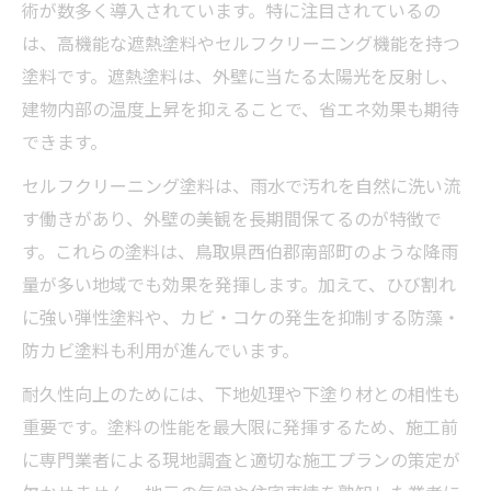
外壁塗装に最適な塗料は何がある？
術が数多く導入されています。特に注目されているの
は、高機能な遮熱塗料やセルフクリーニング機能を持つ
外壁塗装で人気の高耐久塗料を徹底比較
塗料です。遮熱塗料は、外壁に当たる太陽光を反射し、
外壁塗装におすすめのコスパ塗料特集
建物内部の温度上昇を抑えることで、省エネ効果も期待
外壁塗装で注目の遮熱・断熱塗料の効果
できます。
外壁塗装の塗料ランキングと選び方のコツ
セルフクリーニング塗料は、雨水で汚れを自然に洗い流
外壁塗装に適した低汚染塗料の特長解説
す働きがあり、外壁の美観を長期間保てるのが特徴で
外壁塗装費用と補助金で住宅を守る
す。これらの塗料は、鳥取県西伯郡南部町のような降雨
外壁塗装の費用相場と内訳をわかりやすく
量が多い地域でも効果を発揮します。加えて、ひび割れ
解説
に強い弾性塗料や、カビ・コケの発生を抑制する防藻・
外壁塗装費用を抑える見積もりの工夫ポイ
防カビ塗料も利用が進んでいます。
ント
耐久性向上のためには、下地処理や下塗り材との相性も
外壁塗装と補助金活用で実現する賢い節約
重要です。塗料の性能を最大限に発揮するため、施工前
術
に専門業者による現地調査と適切な施工プランの策定が
外壁塗装の費用負担を減らすための補助制