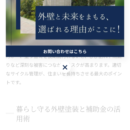
塗り替えサイクルを守ることで、外壁の美観や防水性を
維持しやすくなり、結果的に大規模な修繕や構造部分の
補修コストを抑えられます。また、鳥取県西伯郡南部町
では自治体の補助金制度も活用できる場合があるため、
塗り替えのタイミングで情報収集を行うとよいでしょ
う。
お問い合わせはこちら
万が一、塗り替えを長期間行わないと、ひび割れや雨漏
りなど深刻な被害につながるリスクが高まります。適切
お問い合わせはこちら
なサイクル管理が、住まいを長持ちさせる最大のポイン
トです。
暮らし守る外壁塗装と補助金の活
用術