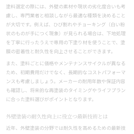
塗料選定の際には、外壁の素材や現状の劣化度合いも考
外壁塗装の費用を抑える補助金活用の方法
慮し、専門業者と相談しながら最適な種類を決めること
外壁塗装で使える補助金の申請タイミング
が大切です。例えば、ひび割れやチョーキング（白い粉
外壁塗装の補助金制度を賢く活用する手順
状のものが手につく現象）が見られる場合は、下地処理
外壁塗装の費用最適化を実現する補助金情
を丁寧に行ったうえで専用の下塗り材を使うことで、塗
報
膜の密着性と耐久性を向上させることができます。
外壁塗装と補助金を組み合わせた賢い選択
また、塗料ごとに価格やメンテナンスサイクルが異なる
南部町で実現する外壁塗装の賢い方法
ため、初期費用だけでなく、長期的なコストパフォーマ
外壁塗装で失敗しない業者選びの基準
ンスも考慮しましょう。メーカーの耐用年数や保証内容
外壁塗装の見積もり比較で得するポイント
も確認し、将来的な再塗装のタイミングやライフプラン
外壁塗装の流れと地元業者との連携方法
に合った塗料選びがポイントとなります。
外壁塗装の工事前に確認すべき重要事項
外壁塗装の耐久性向上に役立つ最新技術とは
外壁塗装の相談は地域密着業者が安心な理
由
近年、外壁塗装の分野では耐久性を高めるための最新技