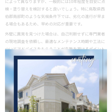
によって異なりますが、一般的には10年程度を目安に点
検・塗り替えを検討すると良いでしょう。特に鳥取県西
伯郡南部町のような気候条件下では、劣化の進行が早ま
る場合もあるため、早めの対応が重要です。
外壁に異常を見つけた場合は、自己判断せずに専門業者
の現地調査を依頼し、最適なメンテナンス時期や工法に
ついてアドバイスをもらうことが失敗を避けるポイント
です。
外壁塗装の長寿命化を実現する塗り替えサイクル
外壁塗装の長寿命化には、計画的な塗り替えサイクルの
設定が不可欠です。塗料ごとに推奨される塗り替え周期
があり、シリコン系なら約10〜12年、フッ素系なら15年
程度が目安となります。