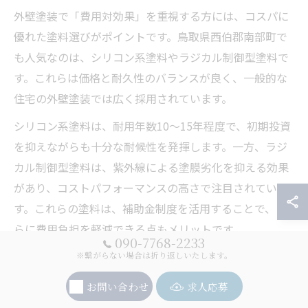
外壁塗装で「費用対効果」を重視する方には、コスパに
優れた塗料選びがポイントです。鳥取県西伯郡南部町で
も人気なのは、シリコン系塗料やラジカル制御型塗料で
す。これらは価格と耐久性のバランスが良く、一般的な
住宅の外壁塗装では広く採用されています。
シリコン系塗料は、耐用年数10〜15年程度で、初期投資
を抑えながらも十分な耐候性を発揮します。一方、ラジ
カル制御型塗料は、紫外線による塗膜劣化を抑える効果
があり、コストパフォーマンスの高さで注目されていま
す。これらの塗料は、補助金制度を活用することで、さ
らに費用負担を軽減できる点もメリットです。
090-7768-2233
ただし、安さだけを重視すると、将来的なメンテナンス
※繋がらない場合は折り返しいたします。
頻度が増える場合もあるため、耐久性や保証内容もあわ
お問い合わせ
求人応募
せて比較検討しましょう。経験者からは「シリコン塗料