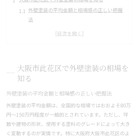
外壁塗装の平均金額と相場感の正しい把握
法
大阪市エリアで外壁塗装の適正相場を見極
めるコツ
外壁塗装の費用構成と坪数ごとの目安を解
説
大阪市此花区で外壁塗装の相場を
相場変動のポイントと外壁塗装の価格比較
知る
の仕方
外壁塗装の相場を左右する工事内容の違い
外壁塗装の平均金額と相場感の正しい把握法
とは
外壁塗装の平均金額は、全国的な相場ではおおよそ80万
外壁塗装150万円が妥当か冷静に見極める方法
円～150万円程度が一般的とされています。ただし、坪
外壁塗装150万円は高いか安いか判断する基
数や建物の形状、使用する塗料のグレードによって大き
準
く変動するのが実情です。特に大阪府大阪市此花区のよ