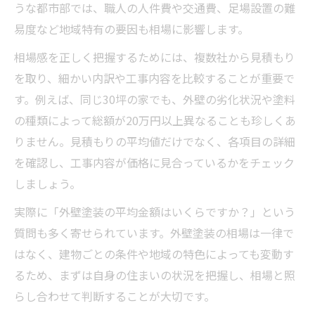
見積もり金額と工事範囲の適正性を見抜く
うな都市部では、職人の人件費や交通費、足場設置の難
方法
易度など地域特有の要因も相場に影響します。
外壁塗装150万円の内訳と比較のポイント
相場感を正しく把握するためには、複数社から見積もり
必要な工事内容で外壁塗装費が決まる理由
を取り、細かい内訳や工事内容を比較することが重要で
外壁塗装150万円が妥当か比較で納得するコ
す。例えば、同じ30坪の家でも、外壁の劣化状況や塗料
ツ
の種類によって総額が20万円以上異なることも珍しくあ
納得感ある外壁塗装選びの基準とは
りません。見積もりの平均値だけでなく、各項目の詳細
を確認し、工事内容が価格に見合っているかをチェック
外壁塗装選びで重視すべき納得感の指標
しましょう。
施工実績や口コミで外壁塗装業者を選ぶコ
ツ
実際に「外壁塗装の平均金額はいくらですか？」という
外壁塗装で後悔しない業者選びのチェック
質問も多く寄せられています。外壁塗装の相場は一律で
項目
はなく、建物ごとの条件や地域の特色によっても変動す
るため、まずは自身の住まいの状況を把握し、相場と照
信頼できる外壁塗装業者の見極めポイント
らし合わせて判断することが大切です。
外壁塗装の納得感を高める説明と対応力