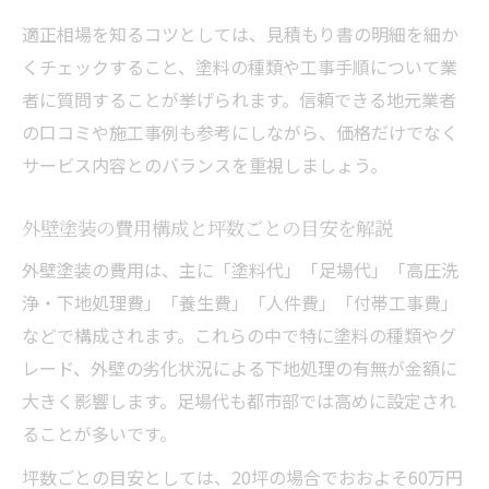
見積もり比較で適正な外壁塗装費を見抜く
適正相場を知るコツとしては、見積もり書の明細を細か
外壁塗装の見積もり比較で適正価格を見極
くチェックすること、塗料の種類や工事手順について業
める
者に質問することが挙げられます。信頼できる地元業者
複数業者の外壁塗装見積もりを比較する重
の口コミや施工事例も参考にしながら、価格だけでなく
要性
サービス内容とのバランスを重視しましょう。
外壁塗装費の適正性を判断する比較チェッ
ク法
外壁塗装の費用構成と坪数ごとの目安を解説
見積もり金額と工事内容の詳細な比較ポイ
外壁塗装の費用は、主に「塗料代」「足場代」「高圧洗
ント
浄・下地処理費」「養生費」「人件費」「付帯工事費」
外壁塗装で見積もりの落とし穴に注意する
などで構成されます。これらの中で特に塗料の種類やグ
方法
レード、外壁の劣化状況による下地処理の有無が金額に
大きく影響します。足場代も都市部では高めに設定され
ることが多いです。
坪数ごとの目安としては、20坪の場合でおおよそ60万円