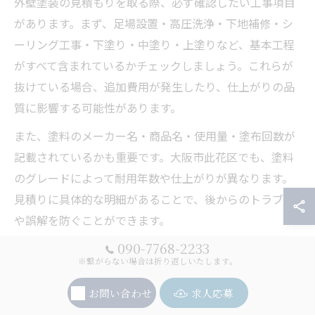
外壁塗装の見積もりを取る際、必ず確認したい工事項目
があります。まず、足場設置・高圧洗浄・下地補修・シ
ーリング工事・下塗り・中塗り・上塗りなど、基本工程
がすべて含まれているかチェックしましょう。これらが
抜けている場合、追加費用が発生したり、仕上がりの品
質に影響する可能性があります。
また、塗料のメーカー名・商品名・使用量・塗布回数が
記載されているかも重要です。大阪市此花区でも、塗料
のグレードによって耐用年数や仕上がりが異なります。
見積りに具体的な明細があることで、後からのトラブル
や誤解を防ぐことができます。
090-7768-2233
さらに、付帯部やベランダ防水、コーキング打ち直しな
※繋がらない場合は折り返しいたします。
ど、建物ごとに必要な追加工事の有無も見逃せません。
過去のトラブル事例では、これらの項目が抜けていたた
お問い合わせ
求人応募
めに後から費用がかさむケースも。全体の工事項目を丁