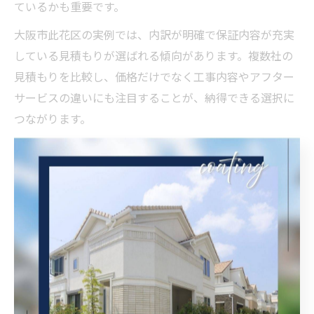
ているかも重要です。
大阪市此花区の実例では、内訳が明確で保証内容が充実
している見積もりが選ばれる傾向があります。複数社の
見積もりを比較し、価格だけでなく工事内容やアフター
サービスの違いにも注目することが、納得できる選択に
つながります。
必要な工事内容で外壁塗装費が決まる理由
外壁塗装の費用は、必要な工事内容によって大きく左右
されます。たとえば、外壁にひび割れや剥がれが多い場
合は、下地補修やシーリング打ち替えなどの追加工事が
必要となり、結果的に費用が高くなります。一方、劣化
が少ない場合は、最低限の塗装工事で済むため、費用を
抑えられることもあります。