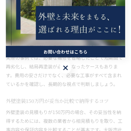
また、塗装面積や建物の形状も価格に影響を与えます。
複雑な形状や高所作業が多い場合は、足場設置や作業手
間が増えるため、見積もり金額が上がる傾向がありま
す。大阪市此花区の住宅では、築年数や建物の構造によ
って必要な工事内容が異なるため、現地調査をもとに最
適な施工プランを提案することが重要です。
お問い合わせはこちら
実際の事例では、必要な補修を省略したことで短期間で
再劣化し、結局再塗装が必要になったケースもありま
お問い合わせはこちら
す。費用の安さだけでなく、必要な工事がすべて含まれ
ているかを確認し、長期的な視点で判断しましょう。
外壁塗装150万円が妥当か比較で納得するコツ
外壁塗装の見積もりが150万円の場合、その妥当性を納
得するためには、複数の業者から相見積もりを取り、工
事内容や保証内容を比較することが基本です。大阪市此