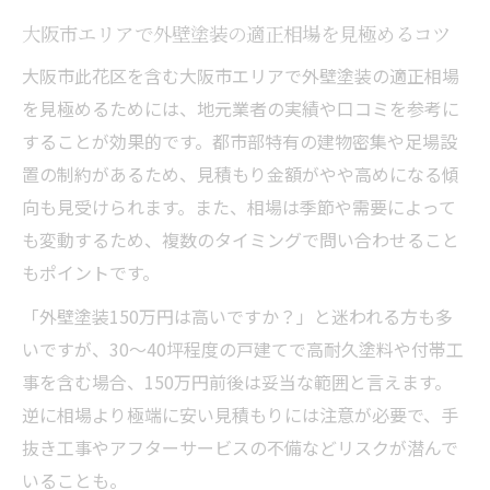
此花区で後悔しない外壁の色選びポイント
大阪市エリアで外壁塗装の適正相場を見極めるコツ
外壁塗装で失敗しない色選びの基本
大阪市此花区を含む大阪市エリアで外壁塗装の適正相場
外壁の色でやめたほうがいい色と理由
を見極めるためには、地元業者の実績や口コミを参考に
周囲と調和する外壁塗装の色選びのコツ
することが効果的です。都市部特有の建物密集や足場設
外壁塗装で人気の色と長持ちする色の違い
置の制約があるため、見積もり金額がやや高めになる傾
外壁塗装の色選びで重視したいポイント
向も見受けられます。また、相場は季節や需要によって
工事内容と価格を比べて外壁塗装に満足する
も変動するため、複数のタイミングで問い合わせること
もポイントです。
外壁塗装の工事内容ごとの価格差を徹底解
説
「外壁塗装150万円は高いですか？」と迷われる方も多
外壁塗装の見積もりで確認すべき工事項目
いですが、30～40坪程度の戸建てで高耐久塗料や付帯工
事を含む場合、150万円前後は妥当な範囲と言えます。
必要十分な外壁塗装工事内容の見極め方
逆に相場より極端に安い見積もりには注意が必要で、手
外壁塗装で費用と品質を両立させる選択術
抜き工事やアフターサービスの不備などリスクが潜んで
外壁塗装の価格と工事詳細の比較ポイント
いることも。