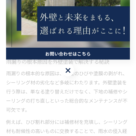
また、住まいの所有者自身での点検に加え、外壁塗装業
者によるプロの目での現地調査を受けることで、見落と
しがちな劣化箇所も発見しやすくなります。外壁塗装と
同時に雨漏りリスクの把握と対策を行うことが、安心し
た住環境を維持する第一歩です。
お問い合わせはこちら
雨漏りの根本原因を外壁塗装で解決する秘訣
お問い合わせはこちら
雨漏りの根本的な原因は、外壁のひびや塗膜の剥がれ、
シーリング材の劣化など多岐にわたります。外壁塗装を
行う際は、単なる塗り替えだけでなく、下地の補修やシ
ーリングの打ち直しといった総合的なメンテナンスが不
可欠です。
例えば、ひび割れ部分には補修材を充填し、シーリング
材も耐候性の高いものに交換することで、雨水の侵入経