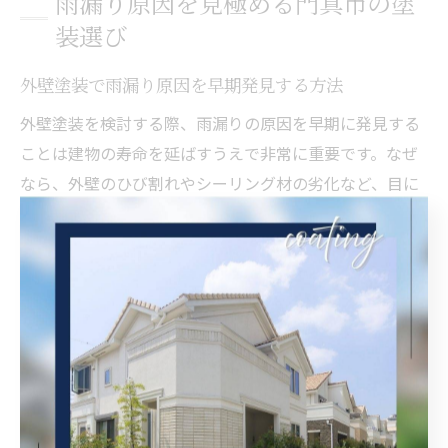
雨漏り原因を見極める門真市の塗
装選び
外壁塗装で雨漏り原因を早期発見する方法
外壁塗装を検討する際、雨漏りの原因を早期に発見する
ことは建物の寿命を延ばすうえで非常に重要です。なぜ
なら、外壁のひび割れやシーリング材の劣化など、目に
見えない小さな異常が雨水の侵入経路となるからです。
特に大阪府門真市のような気候変化の激しい地域では、
定期的な点検が欠かせません。
具体的には、外壁表面のチョーキング（白い粉が手につ
く現象）や、外壁と窓枠の隙間、シーリングのひび割れ
などを重点的にチェックします。これらの症状を見逃さ
ず、適切なタイミングで塗装や補修を行うことで、雨漏
りの発生を未然に防ぐことができます。