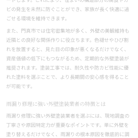
信頼できる外壁塗装業者の選び方とは
ビの発生を未然に防ぐことができ、家族が長く快適に過
外壁塗装の実績が安心感を生む理由解説
ごせる環境を維持できます。
外壁塗装の保証とアフターサービスの大切
また、門真市では住宅密集地が多く、外壁の美観維持も
さ
近隣との良好な関係作りに役立ちます。色褪せやひび割
外壁塗装業者比較で見極めるべき基準とは
れを放置すると、見た目の印象が悪くなるだけでなく、
外壁塗装契約時の注意点と相談のコツ
資産価値の低下にもつながるため、定期的な外壁塗装が
雨漏りの悩みなら外壁塗装で安心生活へ
推奨されます。塗装工事では、耐久性や防カビ性能に優
外壁塗装で雨漏りの悩みを根本解決しよう
れた塗料を選ぶことで、より長期間の安心感を得ること
が可能です。
外壁塗装と雨漏り修理を同時に依頼する利
点
雨漏り修理に強い外壁塗装業者の特徴とは
外壁塗装後の快適生活を実現するポイント
雨漏り修理に強い外壁塗装業者を選ぶには、現地調査の
外壁塗装で住まいの資産価値を守る方法
丁寧さや原因特定力が重要なポイントです。単に外壁を
外壁塗装による雨漏り再発防止の実践法
塗り替えるだけでなく、雨漏りの根本原因を徹底的に調