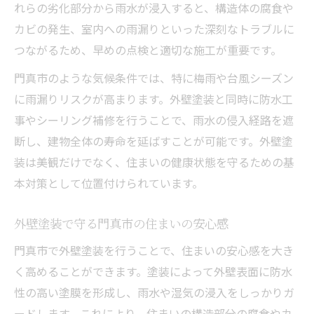
れらの劣化部分から雨水が浸入すると、構造体の腐食や
外壁塗装で雨漏り原因を早期発見する方法
カビの発生、室内への雨漏りといった深刻なトラブルに
雨漏りの根本原因を外壁塗装で解決する秘
つながるため、早めの点検と適切な施工が重要です。
訣
門真市のような気候条件では、特に梅雨や台風シーズン
外壁塗装業者による現地調査の重要な視点
に雨漏りリスクが高まります。外壁塗装と同時に防水工
外壁塗装と屋根修理の連携がもたらす安心
事やシーリング補修を行うことで、雨水の侵入経路を遮
劣化箇所を見逃さない外壁塗装の診断力
断し、建物全体の寿命を延ばすことが可能です。外壁塗
外壁塗装による長持ち住まいの秘訣
装は美観だけでなく、住まいの健康状態を守るための基
外壁塗装で住まいを長持ちさせるコツ
本対策として位置付けられています。
耐久性に優れた外壁塗装の選び方ガイド
外壁塗装で守る門真市の住まいの安心感
外壁塗装と定期メンテナンスの重要性
門真市で外壁塗装を行うことで、住まいの安心感を大き
雨漏り防止のための外壁塗装ケア方法
く高めることができます。塗装によって外壁表面に防水
外壁塗装で美観と機能を両立する秘訣
性の高い塗膜を形成し、雨水や湿気の浸入をしっかりガ
門真市で信頼を集める外壁塗装のポイント
ードします。これにより、住まいの構造部分の腐食やカ