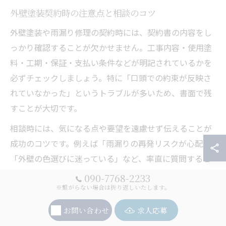
外壁塗装契約時の注意点と相談のコツ
外壁塗装や雨漏り修理の契約時には、契約書の内容をし
っかり確認することが欠かせません。工事内容・使用塗
料・工期・保証・支払い条件などが明記されているかを
必ずチェックしましょう。特に「口頭での約束が反映さ
れていなかった」というトラブルが多いため、書面で残
すことが大切です。
相談時には、気になる点や要望を遠慮せず伝えることが
成功のコツです。例えば「雨漏りの再発リスクが心配」
「外壁の色選びに迷っている」など、率直に質問するこ
とで、業者の提案力や対応力も判断できます。過去の失
090-7768-2233
敗例として、疑問点を曖昧にしたまま契約し、後で後悔
※繋がらない場合は折り返しいたします。
したというケースもあります。
お問い合わせ
求人応募
初めて外壁塗装を依頼する方は、事前に相談内容をメモ