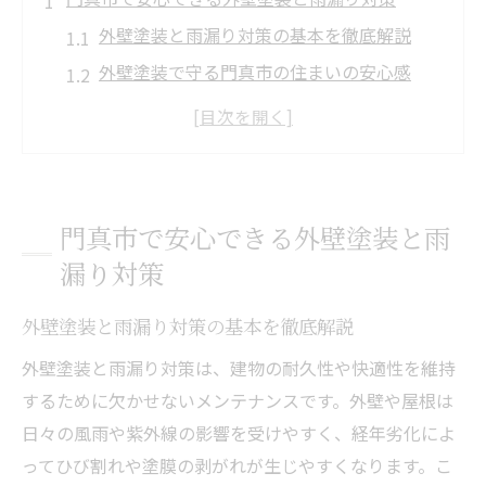
外壁塗装と雨漏り対策の基本を徹底解説
外壁塗装で守る門真市の住まいの安心感
雨漏り修理に強い外壁塗装業者の特徴とは
外壁塗装が雨漏り予防に有効な理由
安心できる外壁塗装選びのポイント解説
外壁塗装を通じた雨漏り解消の新常識
門真市で安心できる外壁塗装と雨
外壁塗装で雨漏り解消できるメカニズム
漏り対策
雨漏り防止に最適な外壁塗装の種類とは
外壁塗装と雨漏り対策の基本を徹底解説
外壁塗装と同時に行う防水工事の重要性
外壁塗装で失敗しないためのチェックリス
外壁塗装と雨漏り対策は、建物の耐久性や快適性を維持
ト
するために欠かせないメンテナンスです。外壁や屋根は
日々の風雨や紫外線の影響を受けやすく、経年劣化によ
外壁塗装による雨漏り対策の最新動向
ってひび割れや塗膜の剥がれが生じやすくなります。こ
雨漏り原因を見極める門真市の塗装選び