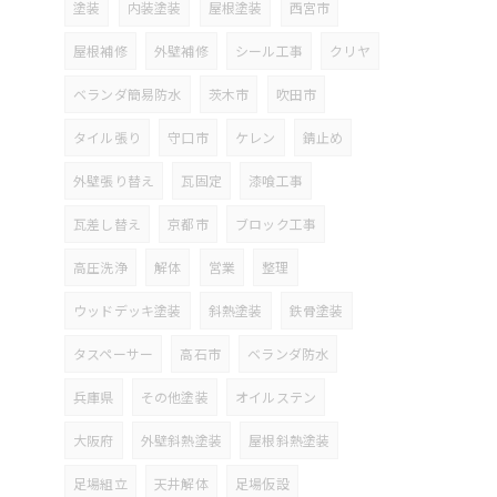
塗装
内装塗装
屋根塗装
西宮市
屋根補修
外壁補修
シール工事
クリヤ
ベランダ簡易防水
茨木市
吹田市
タイル張り
守口市
ケレン
錆止め
外壁張り替え
瓦固定
漆喰工事
瓦差し替え
京都市
ブロック工事
高圧洗浄
解体
営業
整理
ウッドデッキ塗装
斜熱塗装
鉄骨塗装
タスペーサー
高石市
ベランダ防水
兵庫県
その他塗装
オイルステン
大阪府
外壁斜熱塗装
屋根斜熱塗装
足場組立
天井解体
足場仮設