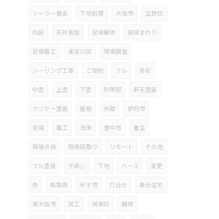
ソーラー撤去
下地処理
大阪市
生野区
内装
天井張替
足場解体
挨拶まわり
足場着工
東淀川区
現場調査
シーリング工事
ご契約
フル
多彩
中塗
上塗
下塗
附帯部
軒天塗装
クリヤー塗装
屋根
外壁
伊丹市
足場
着工
洗浄
豊中市
養生
現場点検
現場段取り
リモート
その他
フル塗装
手直し
下地
ベース
変更
色
鳥取県
米子市
打合せ
集合住宅
東大阪市
完工
城東区
補修