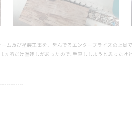
ォーム及び塗装工事を、営んでるエンタープライズの上島
1ヵ所だけ塗残しがあったので､手直ししようと思ったけど
-------------