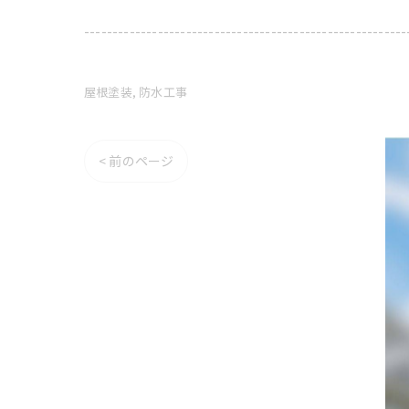
---------------------------------------------------------
屋根塗装
防水工事
< 前のページ