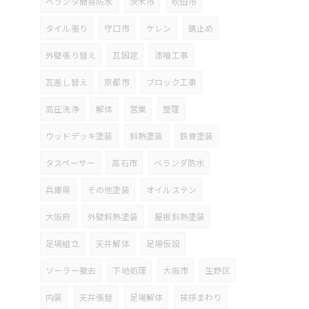
ベランダ簡易防水
茨木市
吹田市
タイル張り
守口市
ケレン
錆止め
外壁張り替え
瓦固定
漆喰工事
瓦差し替え
京都市
ブロック工事
高圧洗浄
解体
営業
整理
ウッドデッキ塗装
斜熱塗装
鉄骨塗装
タスペーサー
高石市
ベランダ防水
兵庫県
その他塗装
オイルステン
大阪府
外壁斜熱塗装
屋根斜熱塗装
足場組立
天井解体
足場仮設
ソーラー撤去
下地処理
大阪市
生野区
内装
天井張替
足場解体
挨拶まわり