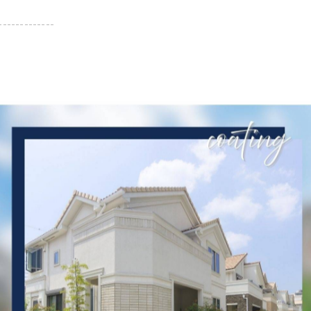
-------------
一覧に戻る
関連タグ
#鳥取県
#米子市
#打合せ
#集合住宅