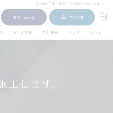
鳥取県米子市で集合住宅を9月から施工します。
お問い合わせ
求人応募
内
当社の特徴
会社概要
ブログ
コラム
屋根塗装
防水工事
茨木市の外壁塗装
施工します。
豊中市の外壁塗装
吹田市の外壁塗装