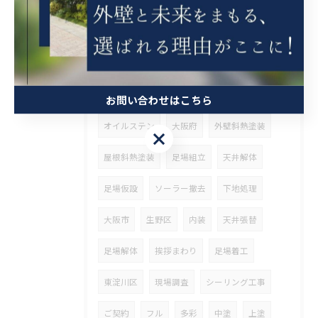
ブロック工事
高圧洗浄
解体
営業
整理
ウッドデッキ塗装
斜熱塗装
鉄骨塗装
タスペーサー
高石市
ベランダ防水
兵庫県
その他塗装
お問い合わせはこちら
オイルステン
大阪府
外壁斜熱塗装
お問い合わせはこちら
屋根斜熱塗装
足場組立
天井解体
足場仮設
ソーラー撤去
下地処理
大阪市
生野区
内装
天井張替
足場解体
挨拶まわり
足場着工
東淀川区
現場調査
シーリング工事
ご契約
フル
多彩
中塗
上塗