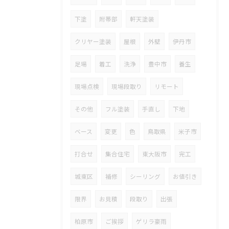
下塗
附帯部
軒天塗装
クリヤー塗装
屋根
外壁
伊丹市
足場
着工
洗浄
豊中市
養生
現場点検
現場段取り
リモート
その他
フル塗装
手直し
下地
ベース
変更
色
鳥取県
米子市
打合せ
集合住宅
東大阪市
完工
城東区
補修
シーリング
お値引き
限界
お見積
段取り
出張
柏原市
ご挨拶
ゲリラ豪雨