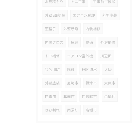
お見積もり
トユ工事
工事前ご挨拶
外壁3面塗装
エアコン脱却
外塀塗装
窓格子
外壁新設
内装補修
内装クロス
横庭
整備
外塀補修
トユ補修
エアコン室外機
川辺郡
猪名川町
階段
FRP 防水
大阪
外壁塗装
尼崎市
摂津市
大東市
門真市
箕面市
四條畷市
色褪せ
ひび割れ
雨漏り
高槻市