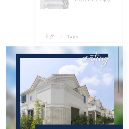
タグ
Tags
塗装
内装塗装
屋根塗装
西宮市
屋根補修
外壁補修
シール工事
クリヤ
ベランダ簡易防水
茨木市
吹田市
タイル張り
守口市
ケレン
錆止め
外壁張り替え
瓦固定
漆喰工事
瓦差し替え
京都市