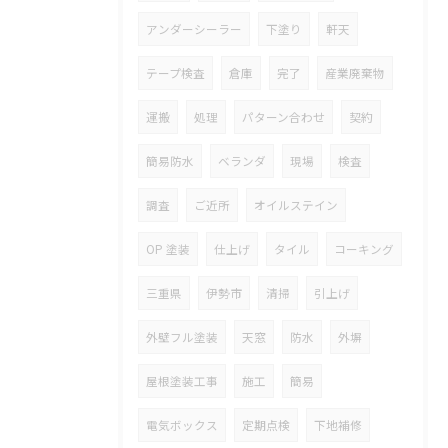
アンダーシーラー
下塗り
軒天
テープ検査
倉庫
完了
産業廃棄物
運搬
処理
パターン合わせ
契約
簡易防水
ベランダ
現場
検査
調査
ご近所
オイルステイン
OP 塗装
仕上げ
タイル
コーキング
三重県
伊勢市
清掃
引上げ
外壁フル塗装
天窓
防水
外塀
屋根塗装工事
施工
簡易
電気ボックス
定期点検
下地補修