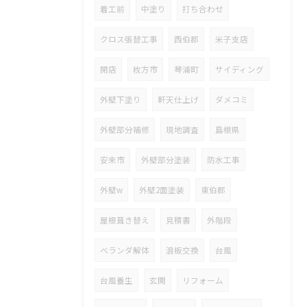
着工前
中塗り
打ち合わせ
クロス張替工事
西伯郡
米子支店
開店
枚方市
琴浦町
サイディング
外壁下塗り
軒天仕上げ
ダメコミ
外壁部分補修
現地調査
島根県
安来市
外壁部分塗装
防水工事
外壁w
外壁2面塗装
東伯郡
屋根葺き替え
見積書
外階段
ベランダ解体
浪板交換
台風
台風養生
玄関
リフォーム