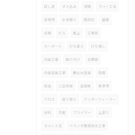
試し塗
ダメ込み
漆喰
ラバー工法
宝塚市
お見積り
西京区
基礎
点検
ビル
屋上
工事前
カーポート
打ち変え
打ち増し
内装工事
取り付け
玄関扉
内装塗装工事
錆止め塗装
防腐
防虫
ご近所様
滋賀県
草津市
クロス
張り替え
アンダーフィーラー
材料
手配
プライマー
上塗り
セメント瓦
ベランダ簡易防水工事