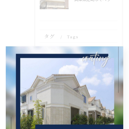
タグ
Tags
塗装
内装塗装
屋根塗装
西宮市
屋根補修
外壁補修
シール工事
クリヤ
ベランダ簡易防水
茨木市
吹田市
タイル張り
守口市
ケレン
錆止め
外壁張り替え
瓦固定
漆喰工事
瓦差し替え
京都市