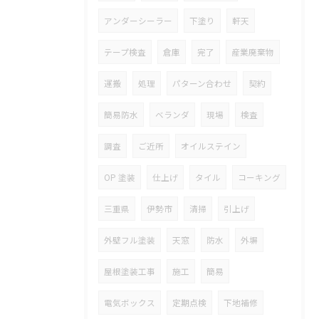
アンダーシーラー
下塗り
軒天
テープ検査
倉庫
完了
産業廃棄物
運搬
処理
パターン合わせ
契約
簡易防水
ベランダ
現場
検査
調査
ご近所
オイルステイン
OP 塗装
仕上げ
タイル
コーキング
三重県
伊勢市
清掃
引上げ
外壁フル塗装
天窓
防水
外塀
屋根塗装工事
施工
簡易
電気ボックス
定期点検
下地補修