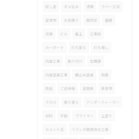
試し塗
ダメ込み
漆喰
ラバー工法
宝塚市
お見積り
西京区
基礎
点検
ビル
屋上
工事前
カーポート
打ち変え
打ち増し
内装工事
取り付け
玄関扉
内装塗装工事
錆止め塗装
防腐
防虫
ご近所様
滋賀県
草津市
クロス
張り替え
アンダーフィーラー
材料
手配
プライマー
上塗り
セメント瓦
ベランダ簡易防水工事