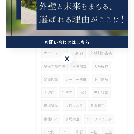
ブロック工事
高圧洗浄
解体
営業
整理
ウッドデッキ塗装
斜熱塗装
鉄骨塗装
タスペーサー
高石市
ベランダ防水
兵庫県
その他塗装
お問い合わせはこちら
オイルステン
大阪府
外壁斜熱塗装
お問い合わせはこちら
屋根斜熱塗装
足場組立
天井解体
足場仮設
ソーラー撤去
下地処理
大阪市
生野区
内装
天井張替
足場解体
挨拶まわり
足場着工
東淀川区
現場調査
シーリング工事
ご契約
フル
多彩
中塗
上塗