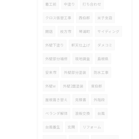
着工前
中塗り
打ち合わせ
クロス張替工事
西伯郡
米子支店
開店
枚方市
琴浦町
サイディング
外壁下塗り
軒天仕上げ
ダメコミ
外壁部分補修
現地調査
島根県
安来市
外壁部分塗装
防水工事
外壁w
外壁2面塗装
東伯郡
屋根葺き替え
見積書
外階段
ベランダ解体
浪板交換
台風
台風養生
玄関
リフォーム