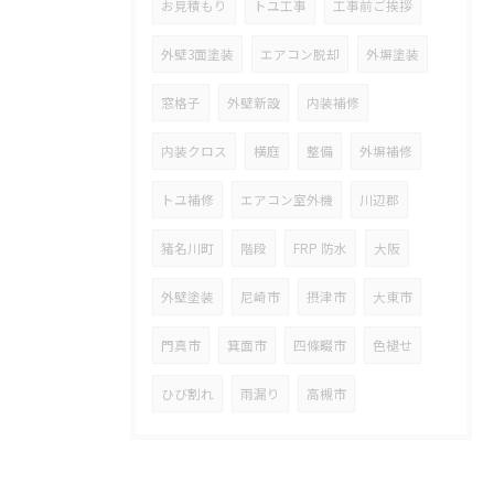
お見積もり
トユ工事
工事前ご挨拶
外壁3面塗装
エアコン脱却
外塀塗装
窓格子
外壁新設
内装補修
内装クロス
横庭
整備
外塀補修
トユ補修
エアコン室外機
川辺郡
猪名川町
階段
FRP 防水
大阪
外壁塗装
尼崎市
摂津市
大東市
門真市
箕面市
四條畷市
色褪せ
ひび割れ
雨漏り
高槻市