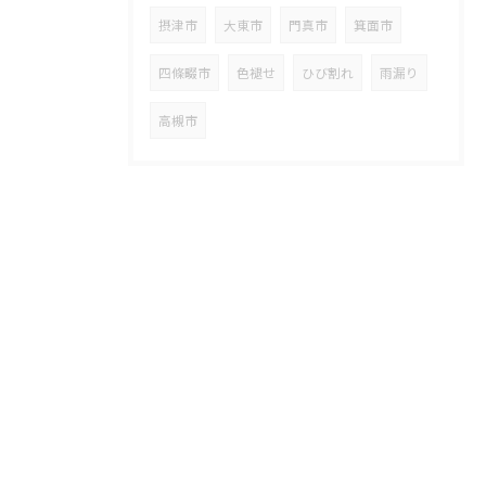
摂津市
大東市
門真市
箕面市
四條畷市
色褪せ
ひび割れ
雨漏り
高槻市