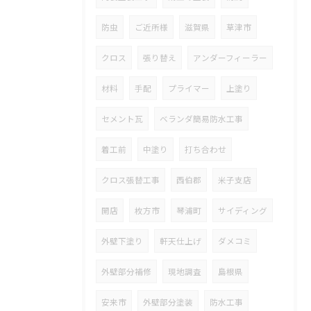
防虫
ご近所様
滋賀県
草津市
クロス
張り替え
アンダーフィーラー
材料
手配
プライマー
上塗り
セメント瓦
ベランダ簡易防水工事
着工前
中塗り
打ち合わせ
クロス張替工事
西伯郡
米子支店
開店
枚方市
琴浦町
サイディング
外壁下塗り
軒天仕上げ
ダメコミ
外壁部分補修
現地調査
島根県
安来市
外壁部分塗装
防水工事