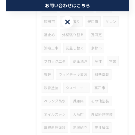
お問い合わせはこちら
クリヤ
ベランダ簡易防水
茨木市
お問い合わせはこちら
吹田市
タイル張り
守口市
ケレン
錆止め
外壁張り替え
瓦固定
漆喰工事
瓦差し替え
京都市
ブロック工事
高圧洗浄
解体
営業
整理
ウッドデッキ塗装
斜熱塗装
鉄骨塗装
タスペーサー
高石市
ベランダ防水
兵庫県
その他塗装
オイルステン
大阪府
外壁斜熱塗装
屋根斜熱塗装
足場組立
天井解体