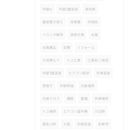
外壁w
外壁2面塗装
東伯郡
屋根葺き替え
見積書
外階段
ベランダ解体
浪板交換
台風
台風養生
玄関
リフォーム
お見積もり
トユ工事
工事前ご挨拶
外壁3面塗装
エアコン脱却
外塀塗装
窓格子
外壁新設
内装補修
内装クロス
横庭
整備
外塀補修
トユ補修
エアコン室外機
川辺郡
猪名川町
大阪
外壁塗装
尼崎市