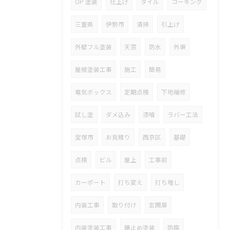
OP 塗装
仕上げ
タイル
コーキング
三重県
伊勢市
清掃
引上げ
外壁フル塗装
天窓
防水
外塀
屋根塗装工事
施工
簡易
電気ボックス
定期点検
下地補修
試し塗
ダメ込み
漆喰
ラバー工法
宝塚市
お見積り
西京区
基礎
点検
ビル
屋上
工事前
カーポート
打ち変え
打ち増し
内装工事
取り付け
玄関扉
内装塗装工事
錆止め塗装
防腐