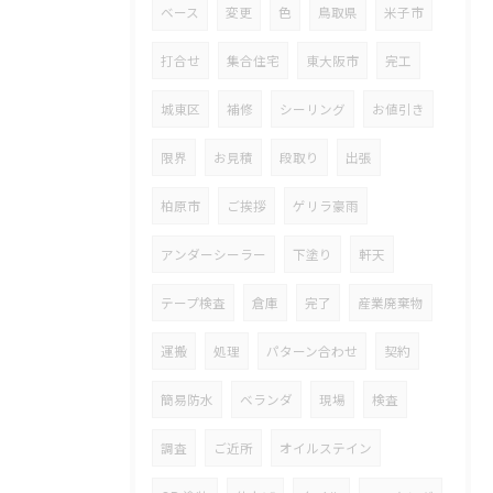
ベース
変更
色
鳥取県
米子市
打合せ
集合住宅
東大阪市
完工
城東区
補修
シーリング
お値引き
限界
お見積
段取り
出張
柏原市
ご挨拶
ゲリラ豪雨
アンダーシーラー
下塗り
軒天
テープ検査
倉庫
完了
産業廃棄物
運搬
処理
パターン合わせ
契約
簡易防水
ベランダ
現場
検査
調査
ご近所
オイルステイン