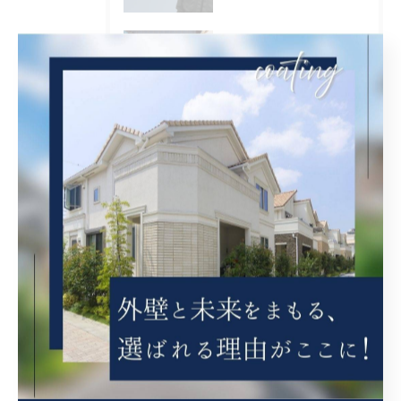
2026/08/06
兵庫県尼崎市でベランダリフォームを施工してます。
2026/08/06
兵庫県川辺郡猪名川町に外壁フル塗装､シーリング工事､ベランダ簡易防水工事の現地調査に行きました。
タグ
Tags
塗装
内装塗装
屋根塗装
西宮市
屋根補修
外壁補修
シール工事