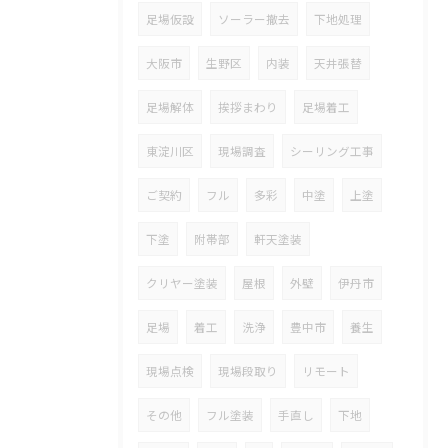
足場仮設
ソーラー撤去
下地処理
大阪市
生野区
内装
天井張替
足場解体
挨拶まわり
足場着工
東淀川区
現場調査
シーリング工事
ご契約
フル
多彩
中塗
上塗
下塗
附帯部
軒天塗装
クリヤー塗装
屋根
外壁
伊丹市
足場
着工
洗浄
豊中市
養生
現場点検
現場段取り
リモート
その他
フル塗装
手直し
下地