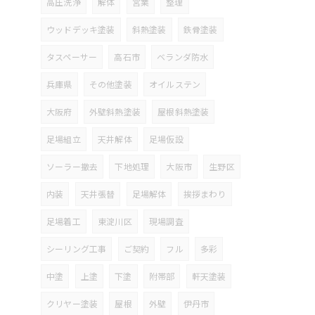
高圧洗浄
解体
営業
整理
ウッドデッキ塗装
斜熱塗装
鉄骨塗装
タスペーサー
高石市
ベランダ防水
兵庫県
その他塗装
オイルステン
大阪府
外壁斜熱塗装
屋根斜熱塗装
足場組立
天井解体
足場仮設
ソーラー撤去
下地処理
大阪市
生野区
内装
天井張替
足場解体
挨拶まわり
足場着工
東淀川区
現場調査
シーリング工事
ご契約
フル
多彩
中塗
上塗
下塗
附帯部
軒天塗装
クリヤー塗装
屋根
外壁
伊丹市