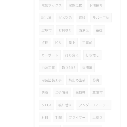
電気ボックス
定期点検
下地補修
試し塗
ダメ込み
漆喰
ラバー工法
宝塚市
お見積り
西京区
基礎
点検
ビル
屋上
工事前
カーポート
打ち変え
打ち増し
内装工事
取り付け
玄関扉
内装塗装工事
錆止め塗装
防腐
防虫
ご近所様
滋賀県
草津市
クロス
張り替え
アンダーフィーラー
材料
手配
プライマー
上塗り