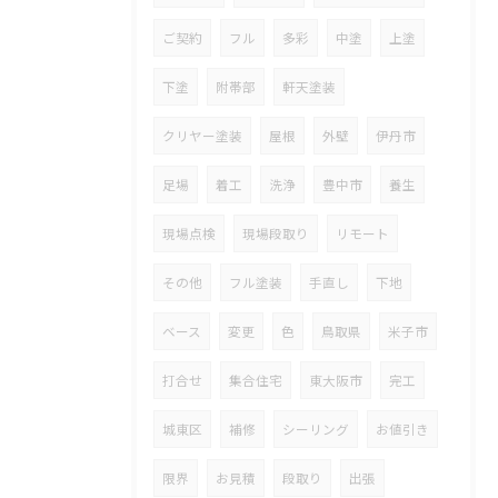
ご契約
フル
多彩
中塗
上塗
下塗
附帯部
軒天塗装
クリヤー塗装
屋根
外壁
伊丹市
足場
着工
洗浄
豊中市
養生
現場点検
現場段取り
リモート
その他
フル塗装
手直し
下地
ベース
変更
色
鳥取県
米子市
打合せ
集合住宅
東大阪市
完工
城東区
補修
シーリング
お値引き
限界
お見積
段取り
出張