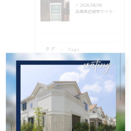
2026/08/06
兵庫県尼崎市でベランダリフォームを施工してます。
タグ
Tags
塗装
内装塗装
屋根塗装
西宮市
屋根補修
外壁補修
シール工事
クリヤ
ベランダ簡易防水
茨木市
吹田市
タイル張り
守口市
ケレン
錆止め
外壁張り替え
瓦固定
漆喰工事
瓦差し替え
京都市