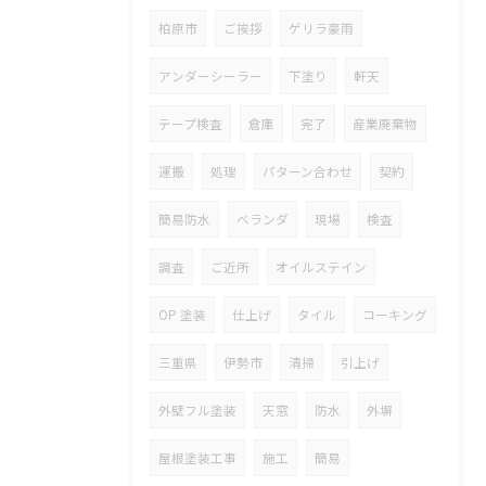
柏原市
ご挨拶
ゲリラ豪雨
アンダーシーラー
下塗り
軒天
テープ検査
倉庫
完了
産業廃棄物
運搬
処理
パターン合わせ
契約
簡易防水
ベランダ
現場
検査
調査
ご近所
オイルステイン
OP 塗装
仕上げ
タイル
コーキング
三重県
伊勢市
清掃
引上げ
外壁フル塗装
天窓
防水
外塀
屋根塗装工事
施工
簡易