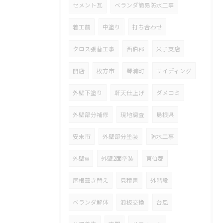
セメント瓦
ベランダ簡易防水工事
着工前
中塗り
打ち合わせ
クロス張替工事
西伯郡
米子支店
開店
枚方市
琴浦町
サイディング
外壁下塗り
軒天仕上げ
ダメコミ
外壁部分補修
現地調査
島根県
安来市
外壁部分塗装
防水工事
外壁w
外壁2面塗装
東伯郡
屋根葺き替え
見積書
外階段
ベランダ解体
浪板交換
台風