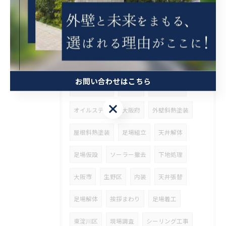
ブロック工事
高圧洗浄
解体
営業
整理
ウッドデッキ塗装
斜熱塗装
鉄骨塗装
タスペーサー
高石市
お問い合わせはこちら
ベランダ防水
兵庫県
その他塗装
お問い合わせはこちら
オイルステン
大阪府
外壁斜熱塗装
屋根斜熱塗装
足場組立
天井解体
足場仮設
ソーラー撤去
下地処理
大阪市
生野区
内装
天井張替
足場解体
挨拶まわり
足場着工
東淀川区
現場調査
シーリング工事