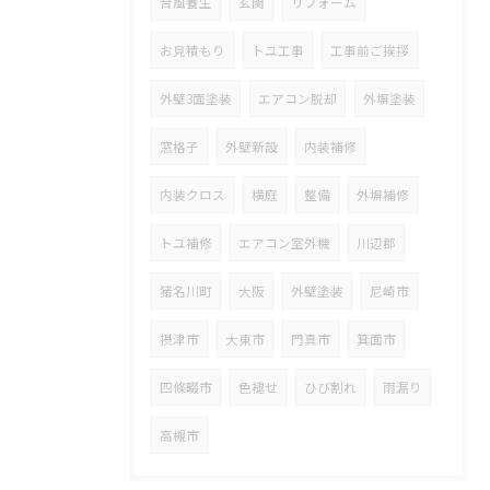
台風養生
玄関
リフォーム
お見積もり
トユ工事
工事前ご挨拶
外壁3面塗装
エアコン脱却
外塀塗装
窓格子
外壁新設
内装補修
内装クロス
横庭
整備
外塀補修
トユ補修
エアコン室外機
川辺郡
猪名川町
大阪
外壁塗装
尼崎市
摂津市
大東市
門真市
箕面市
四條畷市
色褪せ
ひび割れ
雨漏り
高槻市