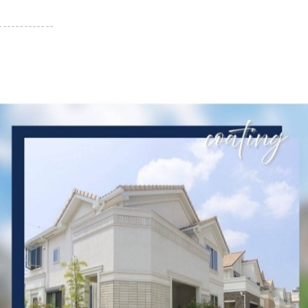
-------------
一覧に戻る
関連タグ
#大阪府
#豊中市
#屋根塗装工事
#施工