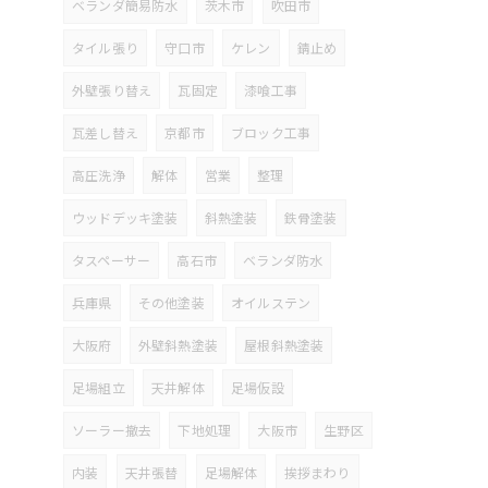
ベランダ簡易防水
茨木市
吹田市
タイル張り
守口市
ケレン
錆止め
外壁張り替え
瓦固定
漆喰工事
瓦差し替え
京都市
ブロック工事
高圧洗浄
解体
営業
整理
ウッドデッキ塗装
斜熱塗装
鉄骨塗装
タスペーサー
高石市
ベランダ防水
兵庫県
その他塗装
オイルステン
大阪府
外壁斜熱塗装
屋根斜熱塗装
足場組立
天井解体
足場仮設
ソーラー撤去
下地処理
大阪市
生野区
内装
天井張替
足場解体
挨拶まわり