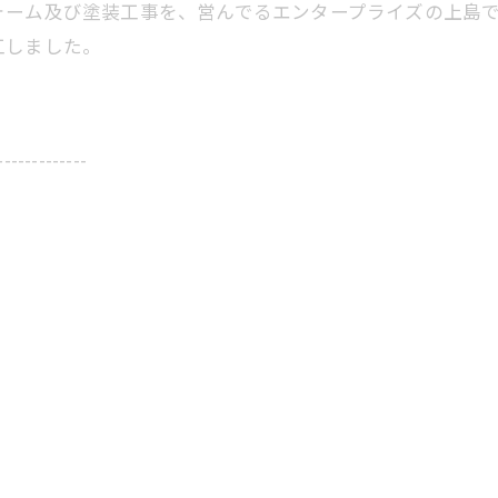
ォーム及び塗装工事を、営んでるエンタープライズの上島
工しました。
-------------