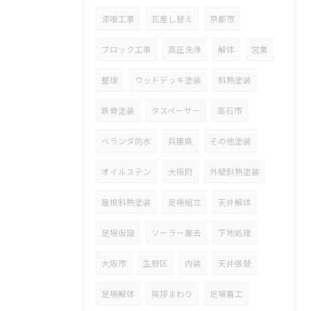
漆喰工事
瓦差し替え
京都市
ブロック工事
高圧洗浄
解体
営業
整理
ウッドデッキ塗装
斜熱塗装
鉄骨塗装
タスペーサー
高石市
ベランダ防水
兵庫県
その他塗装
オイルステン
大阪府
外壁斜熱塗装
屋根斜熱塗装
足場組立
天井解体
足場仮設
ソーラー撤去
下地処理
大阪市
生野区
内装
天井張替
足場解体
挨拶まわり
足場着工