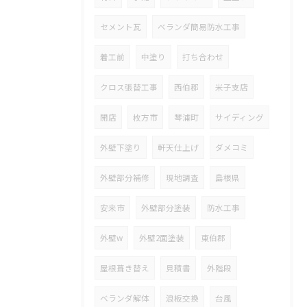
セメント瓦
ベランダ簡易防水工事
着工前
中塗り
打ち合わせ
クロス張替工事
西伯郡
米子支店
開店
枚方市
琴浦町
サイディング
外壁下塗り
軒天仕上げ
ダメコミ
外壁部分補修
現地調査
島根県
安来市
外壁部分塗装
防水工事
外壁w
外壁2面塗装
東伯郡
屋根葺き替え
見積書
外階段
ベランダ解体
浪板交換
台風