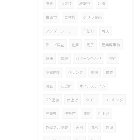
限界
お見積
段取り
出張
柏原市
ご挨拶
ゲリラ豪雨
アンダーシーラー
下塗り
軒天
テープ検査
倉庫
完了
産業廃棄物
運搬
処理
パターン合わせ
契約
簡易防水
ベランダ
現場
検査
調査
ご近所
オイルステイン
OP 塗装
仕上げ
タイル
コーキング
三重県
伊勢市
清掃
引上げ
外壁フル塗装
天窓
防水
外塀