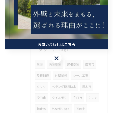
2026/08/06
兵庫県尼崎市でベランダリフォームを施工してます。
お問い合わせはこちら
タグ
Tags
お問い合わせはこちら
塗装
内装塗装
屋根塗装
西宮市
屋根補修
外壁補修
シール工事
クリヤ
ベランダ簡易防水
茨木市
吹田市
タイル張り
守口市
ケレン
錆止め
外壁張り替え
瓦固定