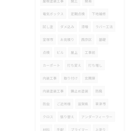
屋根塗装工事
施工
簡易
電気ボックス
定期点検
下地補修
試し塗
ダメ込み
漆喰
ラバー工法
宝塚市
お見積り
西京区
基礎
点検
ビル
屋上
工事前
カーポート
打ち変え
打ち増し
内装工事
取り付け
玄関扉
内装塗装工事
錆止め塗装
防腐
防虫
ご近所様
滋賀県
草津市
クロス
張り替え
アンダーフィーラー
材料
手配
プライマー
上塗り