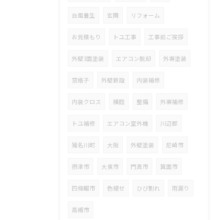
台風養生
玄関
リフォーム
お見積もり
トユ工事
工事前ご挨拶
外壁3面塗装
エアコン脱却
外塀塗装
窓格子
外壁新設
内装補修
内装クロス
横庭
整備
外塀補修
トユ補修
エアコン室外機
川辺郡
猪名川町
大阪
外壁塗装
尼崎市
摂津市
大東市
門真市
箕面市
四條畷市
色褪せ
ひび割れ
雨漏り
高槻市