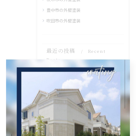
豊中市の外壁塗装
吹田市の外壁塗装
最近の投稿
Recent
Posts
2026/08/07
兵庫県尼崎市でベランダリフォームを完工しました。
2026/08/06
大阪府吹田市に外壁フル塗装､シーリング工事､ベランダ簡易防水工事､エアコン脱却の現地調査に行きました。