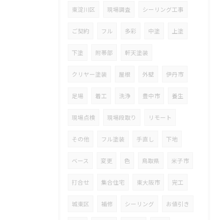
東淀川区
現場調査
シーリング工事
ご契約
フル
多彩
中塗
上塗
下塗
附帯部
軒天塗装
クリヤー塗装
屋根
外壁
伊丹市
足場
着工
洗浄
豊中市
養生
現場点検
現場段取り
リモート
その他
フル塗装
手直し
下地
ベース
変更
色
鳥取県
米子市
打合せ
集合住宅
東大阪市
完工
城東区
補修
シーリング
お値引き