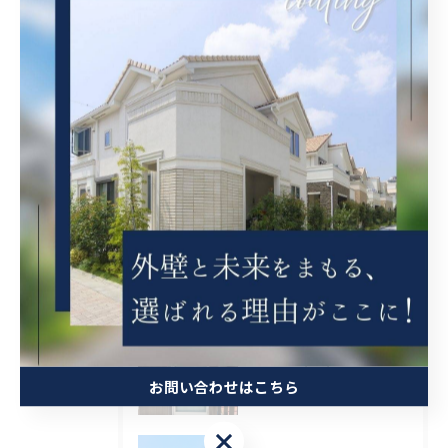
豊中市の外壁塗装
吹田市の外壁塗装
最近の投稿
Recent
Posts
2026/08/06
大阪府吹田市に外壁フル塗装､シーリング工事､ベランダ簡易防水工事､エアコン脱却の現地調査に行きました。
2026/08/06
兵庫県尼崎市でベランダリフォームを施工してます。
お問い合わせはこちら
お問い合わせはこちら