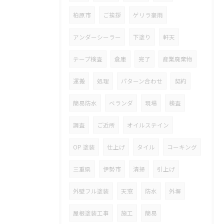
柏原市
ご挨拶
ゲリラ豪雨
アンダーシーラー
下塗り
軒天
テープ検査
倉庫
完了
産業廃棄物
運搬
処理
パターン合わせ
契約
簡易防水
ベランダ
現場
検査
調査
ご近所
オイルステイン
OP 塗装
仕上げ
タイル
コーキング
三重県
伊勢市
清掃
引上げ
外壁フル塗装
天窓
防水
外塀
屋根塗装工事
施工
簡易