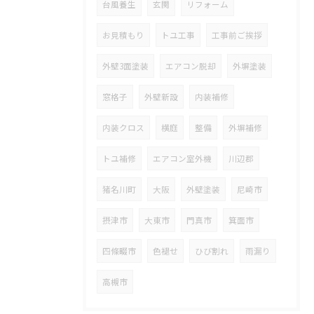
台風養生
玄関
リフォーム
お見積もり
トユ工事
工事前ご挨拶
外壁3面塗装
エアコン脱却
外塀塗装
窓格子
外壁新設
内装補修
内装クロス
横庭
整備
外塀補修
トユ補修
エアコン室外機
川辺郡
猪名川町
大阪
外壁塗装
尼崎市
摂津市
大東市
門真市
箕面市
四條畷市
色褪せ
ひび割れ
雨漏り
高槻市