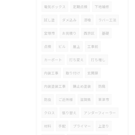
電気ボックス
定期点検
下地補修
試し塗
ダメ込み
漆喰
ラバー工法
宝塚市
お見積り
西京区
基礎
点検
ビル
屋上
工事前
カーポート
打ち変え
打ち増し
内装工事
取り付け
玄関扉
内装塗装工事
錆止め塗装
防腐
防虫
ご近所様
滋賀県
草津市
クロス
張り替え
アンダーフィーラー
材料
手配
プライマー
上塗り