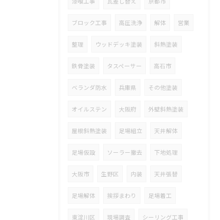
漆喰工事
瓦差し替え
京都市
ブロック工事
高圧洗浄
解体
営業
整理
ウッドデッキ塗装
斜熱塗装
鉄骨塗装
タスペーサー
高石市
ベランダ防水
兵庫県
その他塗装
オイルステン
大阪府
外壁斜熱塗装
屋根斜熱塗装
足場組立
天井解体
足場仮設
ソーラー撤去
下地処理
大阪市
生野区
内装
天井張替
足場解体
挨拶まわり
足場着工
東淀川区
現場調査
シーリング工事