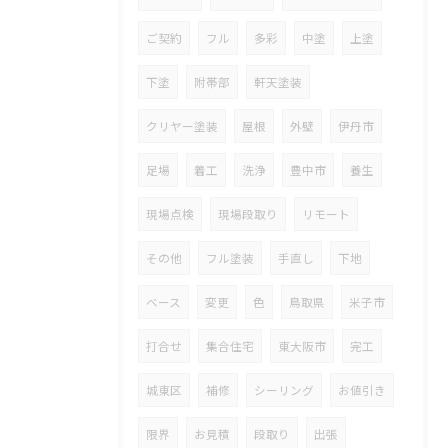
ご契約
フル
多彩
中塗
上塗
下塗
附帯部
軒天塗装
クリヤー塗装
屋根
外壁
伊丹市
足場
着工
洗浄
豊中市
養生
現場点検
現場段取り
リモート
その他
フル塗装
手直し
下地
ベース
変更
色
鳥取県
米子市
打合せ
集合住宅
東大阪市
完工
城東区
補修
シーリング
お値引き
限界
お見積
段取り
出張