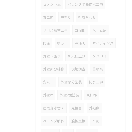
セメント瓦
ベランダ簡易防水工事
着工前
中塗り
打ち合わせ
クロス張替工事
西伯郡
米子支店
開店
枚方市
琴浦町
サイディング
外壁下塗り
軒天仕上げ
ダメコミ
外壁部分補修
現地調査
島根県
安来市
外壁部分塗装
防水工事
外壁w
外壁2面塗装
東伯郡
屋根葺き替え
見積書
外階段
ベランダ解体
浪板交換
台風