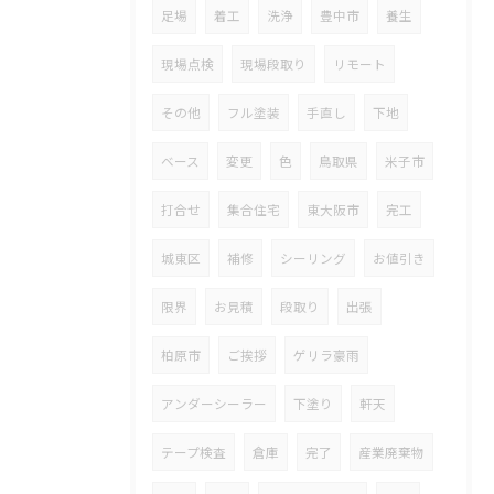
足場
着工
洗浄
豊中市
養生
現場点検
現場段取り
リモート
その他
フル塗装
手直し
下地
ベース
変更
色
鳥取県
米子市
打合せ
集合住宅
東大阪市
完工
城東区
補修
シーリング
お値引き
限界
お見積
段取り
出張
柏原市
ご挨拶
ゲリラ豪雨
アンダーシーラー
下塗り
軒天
テープ検査
倉庫
完了
産業廃棄物