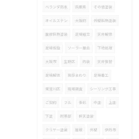
ベランダ防水
兵庫県
その他塗装
オイルステン
大阪府
外壁斜熱塗装
屋根斜熱塗装
足場組立
天井解体
足場仮設
ソーラー撤去
下地処理
大阪市
生野区
内装
天井張替
足場解体
挨拶まわり
足場着工
東淀川区
現場調査
シーリング工事
ご契約
フル
多彩
中塗
上塗
下塗
附帯部
軒天塗装
クリヤー塗装
屋根
外壁
伊丹市