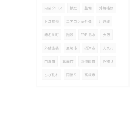
内装クロス
横庭
整備
外塀補修
トユ補修
エアコン室外機
川辺郡
猪名川町
階段
FRP 防水
大阪
外壁塗装
尼崎市
摂津市
大東市
門真市
箕面市
四條畷市
色褪せ
ひび割れ
雨漏り
高槻市