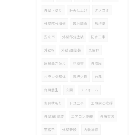
外壁下塗り
軒天仕上げ
ダメコミ
外壁部分補修
現地調査
島根県
安来市
外壁部分塗装
防水工事
外壁w
外壁2面塗装
東伯郡
屋根葺き替え
見積書
外階段
ベランダ解体
浪板交換
台風
台風養生
玄関
リフォーム
お見積もり
トユ工事
工事前ご挨拶
外壁3面塗装
エアコン脱却
外塀塗装
窓格子
外壁新設
内装補修