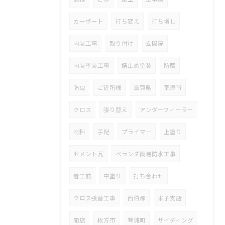
カーポート
打ち変え
打ち増し
内装工事
取り付け
玄関扉
内装塗装工事
錆止め塗装
防腐
防虫
ご近所様
滋賀県
草津市
クロス
張り替え
アンダーフィーラー
材料
手配
プライマー
上塗り
セメント瓦
ベランダ簡易防水工事
着工前
中塗り
打ち合わせ
クロス張替工事
西伯郡
米子支店
開店
枚方市
琴浦町
サイディング