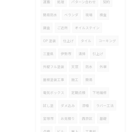
運搬
処理
パターン合わせ
契約
簡易防水
ベランダ
現場
検査
調査
ご近所
オイルステイン
OP 塗装
仕上げ
タイル
コーキング
三重県
伊勢市
清掃
引上げ
外壁フル塗装
天窓
防水
外塀
屋根塗装工事
施工
簡易
電気ボックス
定期点検
下地補修
試し塗
ダメ込み
漆喰
ラバー工法
宝塚市
お見積り
西京区
基礎
点検
ビル
屋上
工事前