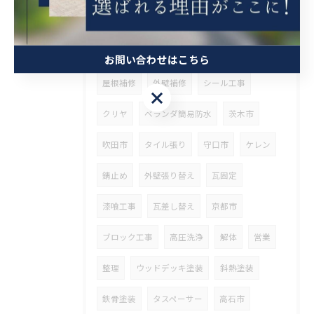
タグ
Tags
塗装
内装塗装
屋根塗装
西宮市
お問い合わせはこちら
屋根補修
外壁補修
シール工事
お問い合わせはこちら
クリヤ
ベランダ簡易防水
茨木市
吹田市
タイル張り
守口市
ケレン
錆止め
外壁張り替え
瓦固定
漆喰工事
瓦差し替え
京都市
ブロック工事
高圧洗浄
解体
営業
整理
ウッドデッキ塗装
斜熱塗装
鉄骨塗装
タスペーサー
高石市