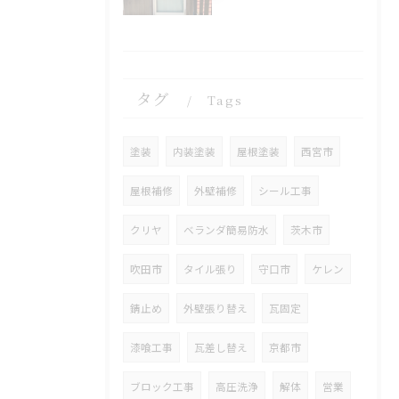
タグ
Tags
塗装
内装塗装
屋根塗装
西宮市
屋根補修
外壁補修
シール工事
クリヤ
ベランダ簡易防水
茨木市
吹田市
タイル張り
守口市
ケレン
錆止め
外壁張り替え
瓦固定
漆喰工事
瓦差し替え
京都市
ブロック工事
高圧洗浄
解体
営業