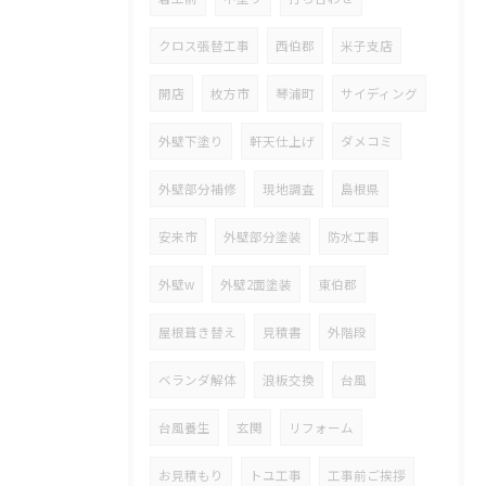
クロス張替工事
西伯郡
米子支店
開店
枚方市
琴浦町
サイディング
外壁下塗り
軒天仕上げ
ダメコミ
外壁部分補修
現地調査
島根県
安来市
外壁部分塗装
防水工事
外壁w
外壁2面塗装
東伯郡
屋根葺き替え
見積書
外階段
ベランダ解体
浪板交換
台風
台風養生
玄関
リフォーム
お見積もり
トユ工事
工事前ご挨拶