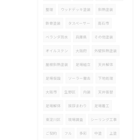
整理
ウッドデッキ塗装
斜熱塗装
鉄骨塗装
タスペーサー
高石市
ベランダ防水
兵庫県
その他塗装
オイルステン
大阪府
外壁斜熱塗装
屋根斜熱塗装
足場組立
天井解体
足場仮設
ソーラー撤去
下地処理
大阪市
生野区
内装
天井張替
足場解体
挨拶まわり
足場着工
東淀川区
現場調査
シーリング工事
ご契約
フル
多彩
中塗
上塗