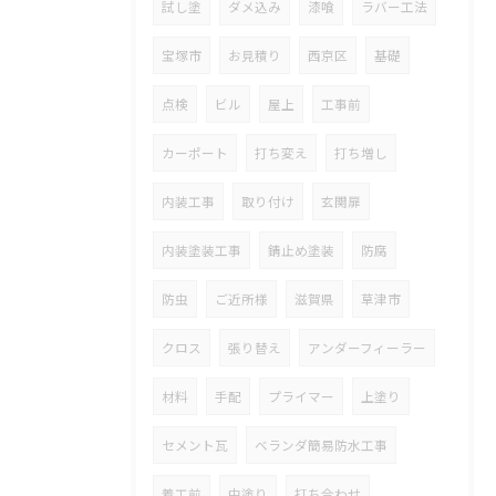
試し塗
ダメ込み
漆喰
ラバー工法
宝塚市
お見積り
西京区
基礎
点検
ビル
屋上
工事前
カーポート
打ち変え
打ち増し
内装工事
取り付け
玄関扉
内装塗装工事
錆止め塗装
防腐
防虫
ご近所様
滋賀県
草津市
クロス
張り替え
アンダーフィーラー
材料
手配
プライマー
上塗り
セメント瓦
ベランダ簡易防水工事
着工前
中塗り
打ち合わせ