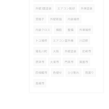
外壁3面塗装
エアコン脱却
外塀塗装
窓格子
外壁新設
内装補修
内装クロス
横庭
整備
外塀補修
トユ補修
エアコン室外機
川辺郡
猪名川町
大阪
外壁塗装
尼崎市
摂津市
大東市
門真市
箕面市
四條畷市
色褪せ
ひび割れ
雨漏り
高槻市