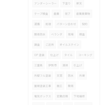
アンダーシーラー
下塗り
軒天
テープ検査
倉庫
完了
産業廃棄物
運搬
処理
パターン合わせ
契約
簡易防水
ベランダ
現場
検査
調査
ご近所
オイルステイン
OP 塗装
仕上げ
タイル
コーキング
三重県
伊勢市
清掃
引上げ
外壁フル塗装
天窓
防水
外塀
屋根塗装工事
施工
簡易
電気ボックス
定期点検
下地補修