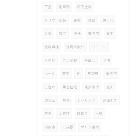
下塗
附帯部
軒天塗装
クリヤー塗装
屋根
外壁
伊丹市
足場
着工
洗浄
豊中市
養生
現場点検
現場段取り
リモート
その他
フル塗装
手直し
下地
ベース
変更
色
鳥取県
米子市
打合せ
集合住宅
東大阪市
完工
城東区
補修
シーリング
お値引き
限界
お見積
段取り
出張
柏原市
ご挨拶
ゲリラ豪雨