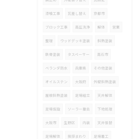
漆喰工事
瓦差し替え
京都市
ブロック工事
高圧洗浄
解体
営業
整理
ウッドデッキ塗装
斜熱塗装
鉄骨塗装
タスペーサー
高石市
ベランダ防水
兵庫県
その他塗装
オイルステン
大阪府
外壁斜熱塗装
屋根斜熱塗装
足場組立
天井解体
足場仮設
ソーラー撤去
下地処理
大阪市
生野区
内装
天井張替
足場解体
挨拶まわり
足場着工