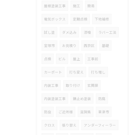
屋根塗装工事
施工
簡易
電気ボックス
定期点検
下地補修
試し塗
ダメ込み
漆喰
ラバー工法
宝塚市
お見積り
西京区
基礎
点検
ビル
屋上
工事前
カーポート
打ち変え
打ち増し
内装工事
取り付け
玄関扉
内装塗装工事
錆止め塗装
防腐
防虫
ご近所様
滋賀県
草津市
クロス
張り替え
アンダーフィーラー