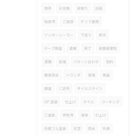
限界
お見積
段取り
出張
柏原市
ご挨拶
ゲリラ豪雨
アンダーシーラー
下塗り
軒天
テープ検査
倉庫
完了
産業廃棄物
運搬
処理
パターン合わせ
契約
簡易防水
ベランダ
現場
検査
調査
ご近所
オイルステイン
OP 塗装
仕上げ
タイル
コーキング
三重県
伊勢市
清掃
引上げ
外壁フル塗装
天窓
防水
外塀