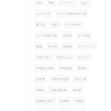
材料
手配
プライマー
上塗り
セメント瓦
ベランダ簡易防水工事
着工前
中塗り
打ち合わせ
クロス張替工事
西伯郡
米子支店
開店
枚方市
琴浦町
サイディング
外壁下塗り
軒天仕上げ
ダメコミ
外壁部分補修
現地調査
島根県
安来市
外壁部分塗装
防水工事
外壁w
外壁2面塗装
東伯郡
屋根葺き替え
見積書
外階段