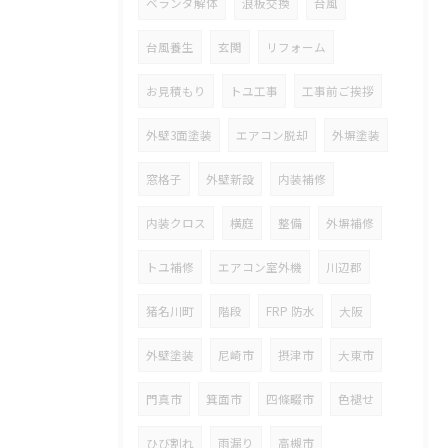
ベランダ解体
浪板交換
台風
台風養生
玄関
リフォーム
お見積もり
トユ工事
工事前ご挨拶
外壁3面塗装
エアコン脱却
外塀塗装
窓格子
外壁新設
内装補修
内装クロス
横庭
整備
外塀補修
トユ補修
エアコン室外機
川辺郡
猪名川町
階段
FRP 防水
大阪
外壁塗装
尼崎市
摂津市
大東市
門真市
箕面市
四條畷市
色褪せ
ひび割れ
雨漏り
高槻市