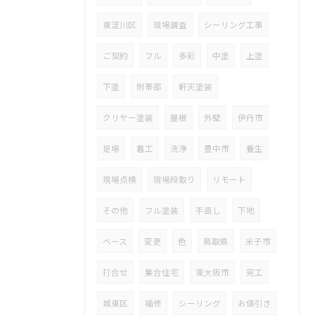
東淀川区
現場調査
シーリング工事
ご契約
フル
多彩
中塗
上塗
下塗
附帯部
軒天塗装
クリヤー塗装
屋根
外壁
伊丹市
足場
着工
洗浄
豊中市
養生
現場点検
現場段取り
リモート
その他
フル塗装
手直し
下地
ベース
変更
色
鳥取県
米子市
打合せ
集合住宅
東大阪市
完工
城東区
補修
シーリング
お値引き