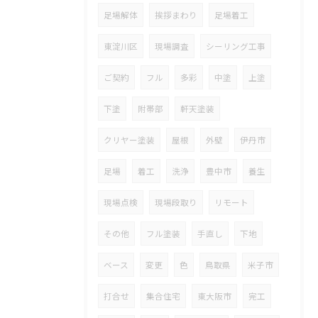
足場解体
挨拶まわり
足場着工
東淀川区
現場調査
シーリング工事
ご契約
フル
多彩
中塗
上塗
下塗
附帯部
軒天塗装
クリヤー塗装
屋根
外壁
伊丹市
足場
着工
洗浄
豊中市
養生
現場点検
現場段取り
リモート
その他
フル塗装
手直し
下地
ベース
変更
色
鳥取県
米子市
打合せ
集合住宅
東大阪市
完工