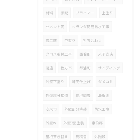
材料
手配
プライマー
上塗り
セメント瓦
ベランダ簡易防水工事
着工前
中塗り
打ち合わせ
クロス張替工事
西伯郡
米子支店
開店
枚方市
琴浦町
サイディング
外壁下塗り
軒天仕上げ
ダメコミ
外壁部分補修
現地調査
島根県
安来市
外壁部分塗装
防水工事
外壁w
外壁2面塗装
東伯郡
屋根葺き替え
見積書
外階段