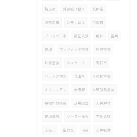
錆止め
外壁張り替え
瓦固定
漆喰工事
瓦差し替え
京都市
ブロック工事
高圧洗浄
解体
営業
整理
ウッドデッキ塗装
斜熱塗装
鉄骨塗装
タスペーサー
高石市
ベランダ防水
兵庫県
その他塗装
オイルステン
大阪府
外壁斜熱塗装
屋根斜熱塗装
足場組立
天井解体
足場仮設
ソーラー撤去
下地処理
大阪市
生野区
内装
天井張替