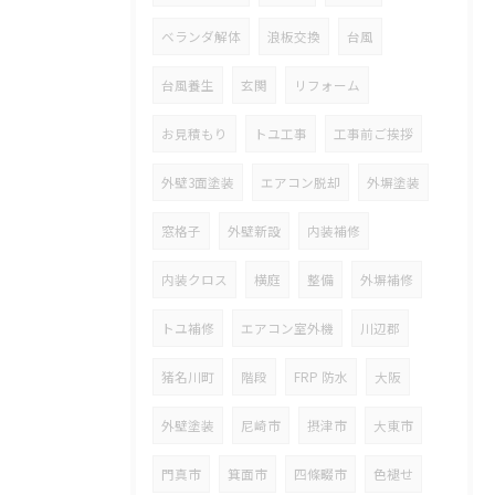
ベランダ解体
浪板交換
台風
台風養生
玄関
リフォーム
お見積もり
トユ工事
工事前ご挨拶
外壁3面塗装
エアコン脱却
外塀塗装
窓格子
外壁新設
内装補修
内装クロス
横庭
整備
外塀補修
トユ補修
エアコン室外機
川辺郡
猪名川町
階段
FRP 防水
大阪
外壁塗装
尼崎市
摂津市
大東市
門真市
箕面市
四條畷市
色褪せ