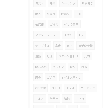
城東区
補修
シーリング
お値引き
限界
お見積
段取り
出張
柏原市
ご挨拶
ゲリラ豪雨
アンダーシーラー
下塗り
軒天
テープ検査
倉庫
完了
産業廃棄物
運搬
処理
パターン合わせ
契約
簡易防水
ベランダ
現場
検査
調査
ご近所
オイルステイン
OP 塗装
仕上げ
タイル
コーキング
三重県
伊勢市
清掃
引上げ