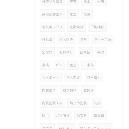
外壁フル塗装
天窓
防水
外塀
屋根塗装工事
施工
簡易
電気ボックス
定期点検
下地補修
試し塗
ダメ込み
漆喰
ラバー工法
宝塚市
お見積り
西京区
基礎
点検
ビル
屋上
工事前
カーポート
打ち変え
打ち増し
内装工事
取り付け
玄関扉
内装塗装工事
錆止め塗装
防腐
防虫
ご近所様
滋賀県
草津市
クロス
張り替え
アンダーフィーラー